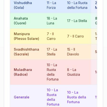
Vishuddha
11
-
La
10
-
La Ruota
21
-
Il
(Gola)
Forza
della Fortuna
Mondo
Anahata
18
-
La
8
-
La
17
-
La Stella
(Cuore)
Luna
Giustiz
Manipura
7
-
Il
14
-
La
7
-
Il Carro
(Plesso Solare)
Carro
Tempe
Svadhishthana
17
-
La
15
-
Il
5
-
Il 
(Sacrale)
Stella
Diavolo
10
-
La
Muladhara
Ruota
8
-
La
18
-
La
(Radice)
della
Giustizia
Fortuna
10
-
La
10
-
La
Ruota
Generale
Ruota della
11
-
La 
della
Fortuna
Fortuna