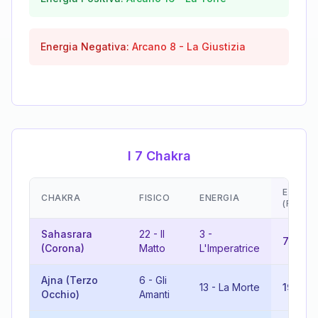
Energia Negativa:
Arcano
8
-
La Giustizia
I 7 Chakra
EMOZIO
CHAKRA
FISICO
ENERGIA
(RISUL
Sahasrara
22
-
Il
3
-
7
-
Il C
(Corona)
Matto
L'Imperatrice
Ajna (Terzo
6
-
Gli
13
-
La Morte
19
-
Il 
Occhio)
Amanti