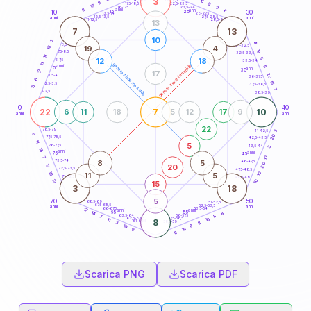
3
16
18,5-19
9
9
22,5-23,5
17,5-18,5
17
11
16-17,5
23,5-24
6
anni
anni
6
15
10
30
25
26-27,5
13,5-14
12,5-13,5
27,5-28,5
anni
anni
11-12,5
28,5-29
13
7
13
10
7
4
8,5-9
31-32,5
19
4
18
18
7,5-8,5
32,5-33,5
11
5
12
18
6-7,5
33,5-34
11
generazione maschile
generazione femminile
anni
5
5
anni
35
17
17
20
3,5-4
36-37,5
6
15
2,5-3,5
37,5-38,5
10
7
1-2,5
38,5-39
0
40
22
7
10
6
11
18
5
12
17
9
anni
anni
22
78,5-79
41-42,5
3
6
20
77,5-78,5
42,5-43,5
11
5
76-77,5
43,5-44
3
18
anni
anni
75
45
7
10
8
5
73,5-74
46-47,5
20
20
17
72,5-73,5
47,5-48,5
10
10
11
5
71-72,5
48,5-49
13
10
15
3
18
5
70
50
68,5-69
51-52,5
67,5-68,5
52,5-53,5
anni
anni
66-67,5
53,5-54
17
anni
anni
65
55
8
14
63,5-64
56-57,5
8
7
62,5-63,5
57,5-58,5
16
11
8
61-62,5
58,5-59
8
3
6
19
16
9
6
60
anni
Scarica PNG
Scarica PDF