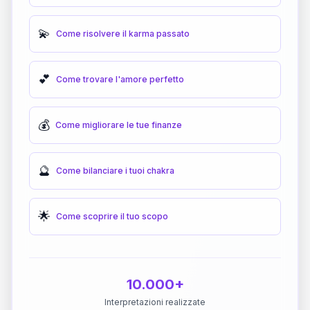
💫
Come risolvere il karma passato
💕
Come trovare l'amore perfetto
💰
Come migliorare le tue finanze
🔮
Come bilanciare i tuoi chakra
🌟
Come scoprire il tuo scopo
10.000+
Interpretazioni realizzate