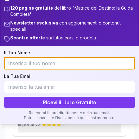
120 pagine gratuite
del libro "Matrice del Destino: la Guida
Zone della Matrice:
+
4
9
13.5-14
33.5-34
Completa"
Analisi, Significato e
Newsletter esclusiva
con aggiornamenti e contenuti
+
6
10
34-36
14-16
speciali
Interpretazione
5
36-37.5
16-17.5
Sconti e offerte
sui futuri corsi e prodotti
Clicca su ogni zona per leggere la definizione e
+
5
13
17.5-18.5
37.5-38.5
Il Tuo Nome
l'interpretazione!
+
4
16
18.5-19
38.5-39
GRATIS
La Tua Email
Zona del Ritratto
Importanza:
Ricevi il Libro Gratuito
Riceverai il libro direttamente nella tua email.
Karma Genitore-Figlio
Potrai cancellare l'iscrizione in qualsiasi momento.
Importanza: