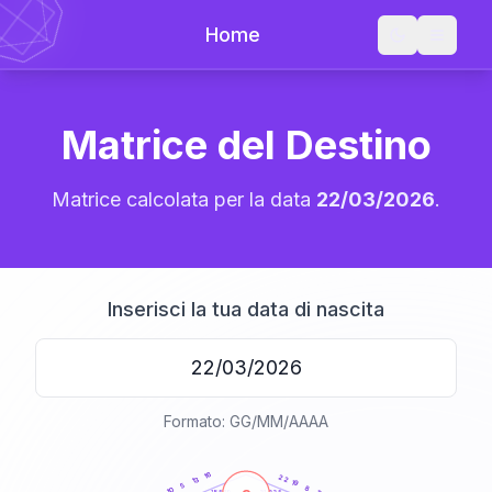
Home
Matrice del Destino
Matrice calcolata per la data
22/03/2026
.
Inserisci la tua data di nascita
Formato: GG/MM/AAAA
20
anni
16
22
13
19
5
8
10
21-22,5