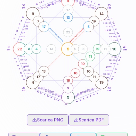
4
18
18,5-19
5
5
22,5-23,5
17,5-18,5
20
5
16-17,5
23,5-24
10
anni
anni
19
15
10
30
25
26-27,5
13,5-14
12,5-13,5
27,5-28,5
anni
anni
11-12,5
28,5-29
17
8
14
13
19
7
8,5-9
31-32,5
7
19
11
20
7,5-8,5
32,5-33,5
14
8
17
5
6-7,5
33,5-34
3
generazione maschile
generazione femminile
anni
6
5
anni
35
10
22
22
3,5-4
36-37,5
7
16
2,5-3,5
37,5-38,5
11
8
1-2,5
38,5-39
0
40
22
9
10
8
4
13
9
18
19
11
anni
anni
11
78,5-79
41-42,5
4
7
21
77,5-78,5
42,5-43,5
3
10
76-77,5
43,5-44
5
11
anni
anni
75
45
8
11
13
10
73,5-74
46-47,5
10
20
14
72,5-73,5
47,5-48,5
12
17
11
3
71-72,5
48,5-49
22
16
18
4
19
9
70
50
68,5-69
51-52,5
67,5-68,5
52,5-53,5
anni
anni
66-67,5
53,5-54
21
anni
anni
65
55
3
17
63,5-64
56-57,5
3
11
62,5-63,5
57,5-58,5
21
13
9
61-62,5
58,5-59
10
8
11
22
19
4
10
60
anni
Scarica PNG
Scarica PDF