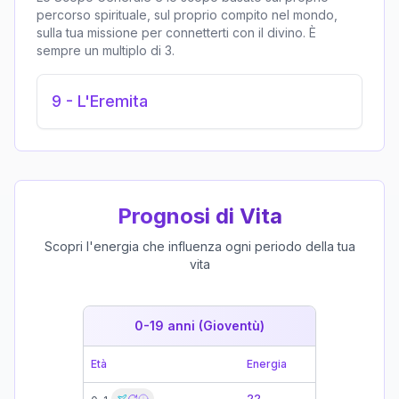
percorso spirituale, sul proprio compito nel mondo,
sulla tua missione per connetterti con il divino. È
sempre un multiplo di 3.
9
-
L'Eremita
Prognosi di Vita
Scopri l'energia che influenza ogni periodo della tua
vita
0-19 anni (Gioventù)
19-39 
Età
Energia
Età
22