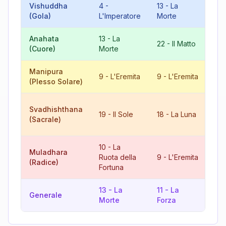
Vishuddha
4
-
13
-
La
17
(Gola)
L'Imperatore
Morte
Ste
Anahata
13
-
La
8
22
-
Il Matto
(Cuore)
Morte
Giu
Manipura
18
9
-
L'Eremita
9
-
L'Eremita
(Plesso Solare)
Lu
10
Svadhishthana
19
-
Il Sole
18
-
La Luna
Ruo
(Sacrale)
Fo
10
-
La
Muladhara
Ruota della
9
-
L'Eremita
19
(Radice)
Fortuna
13
-
La
11
-
La
15
Generale
Morte
Forza
Di