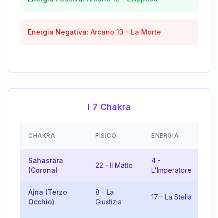
Energia Negativa:
Arcano
13
-
La Morte
I 7 Chakra
EM
CHAKRA
FISICO
ENERGIA
(R
Sahasrara
4
-
8
22
-
Il Matto
(Corona)
L'Imperatore
Giu
Ajna (Terzo
8
-
La
17
-
La Stella
7
Occhio)
Giustizia