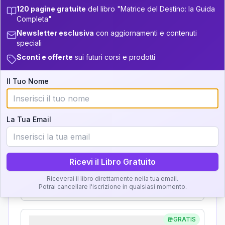
120 pagine gratuite
del libro "Matrice del Destino: la Guida
Analisi, Significato e
+
4
12
14-16
34-36
Completa"
Interpretazione
Newsletter esclusiva
con aggiornamenti e contenuti
+
6
10
16-17.5
36-37.5
speciali
Clicca su ogni zona per leggere la definizione e
+
4
16
Sconti e offerte
sui futuri corsi e prodotti
17.5-18.5
37.5-38.5
l'interpretazione!
+
6
20
18.5-19
38.5-39
Il Tuo Nome
GRATIS
Zona del Ritratto
La Tua Email
Importanza:
Ricevi il Libro Gratuito
Karma Genitore-Figlio
Riceverai il libro direttamente nella tua email.
Importanza:
Potrai cancellare l'iscrizione in qualsiasi momento.
GRATIS