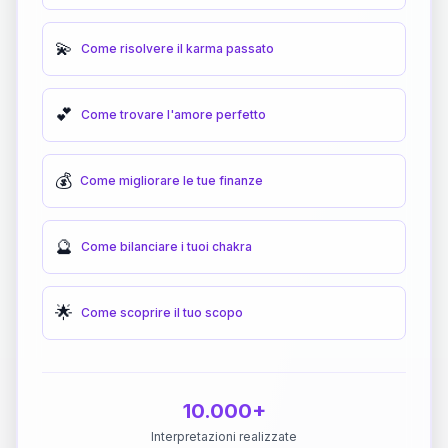
💫
Come risolvere il karma passato
💕
Come trovare l'amore perfetto
💰
Come migliorare le tue finanze
🔮
Come bilanciare i tuoi chakra
🌟
Come scoprire il tuo scopo
10.000+
Interpretazioni realizzate