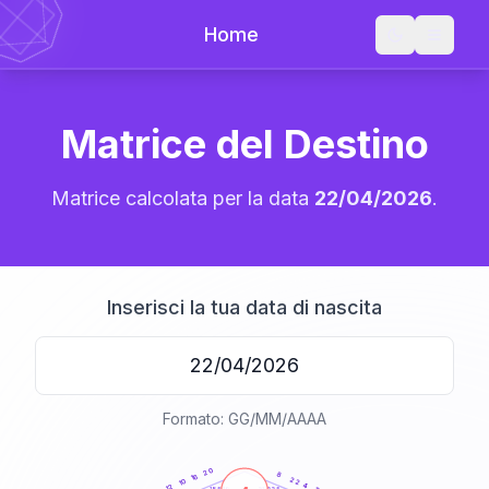
Home
Matrice del Destino
Matrice calcolata per la data
22/04/2026
.
Inserisci la tua data di nascita
Formato: GG/MM/AAAA
20
anni
20
8
16
22
10
4
12
21-22,5