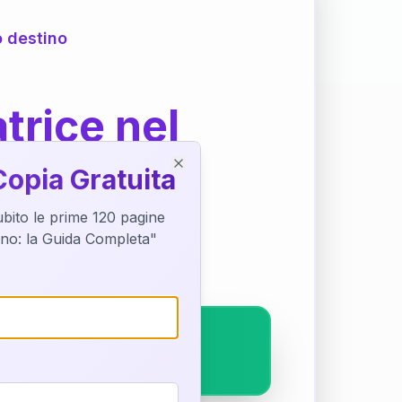
o destino
trice nel
Copia Gratuita
Close
subito le prime 120 pagine
ostra interpretazione
tino: la Guida Completa"
pleto.