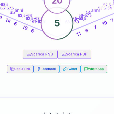
20
-68,5
52,5-
66-67,5
53,5-54
anni
anni
65
55
63,5-64
56-57,5
9
62,5-63,5
57,5-58,5
14
5
61-62,5
58,5-59
19
6
7
19
6
6
11
60
anni
Scarica PNG
Scarica PDF
Copia Link
Facebook
Twitter
WhatsApp