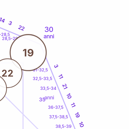
14
3
22
30
-28,5
anni
28,5-29
19
3
31-32,5
22
11
32,5-33,5
21
33,5-34
10
anni
35
11
36-37,5
19
37,5-38,5
10
38,5-39