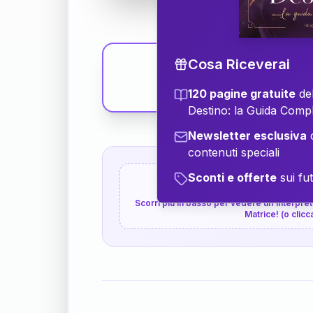
Cosa Riceverai
120 pagine gratuite
del
Destino: la Guida Comp
Newsletter esclusiva
c
contenuti speciali
Sconti e offerte
sui fut
👇
P.S. Interpretazione p
Scorri più in basso per vedere un'interpreta
Matrice! (o clicc