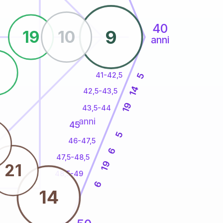
40
9
19
10
anni
8
41-42,5
5
14
42,5-43,5
19
43,5-44
anni
45
5
46-47,5
6
47,5-48,5
19
21
48,5-49
6
14