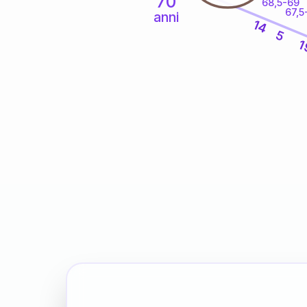
70
68,5-69
67,5
anni
14
5
1