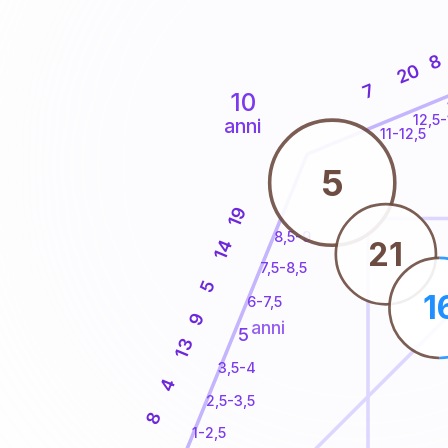
8
20
7
10
12,5-
anni
11-12,5
5
19
8,5-9
21
14
7,5-8,5
5
1
6-7,5
9
anni
5
13
3,5-4
4
2,5-3,5
8
1-2,5