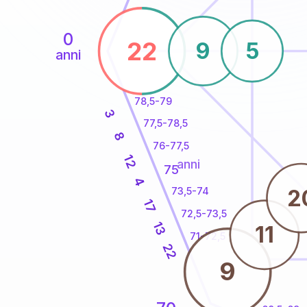
0
22
9
5
anni
78,5-79
3
77,5-78,5
8
76-77,5
12
anni
75
4
2
73,5-74
17
72,5-73,5
13
11
71-72,5
22
9