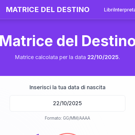
MATRICE DEL DESTINO
Libri
Interpret
Matrice del Destin
Matrice calcolata per la data
22/10/2025
.
Inserisci la tua data di nascita
20
Formato: GG/MM/AAAA
anni