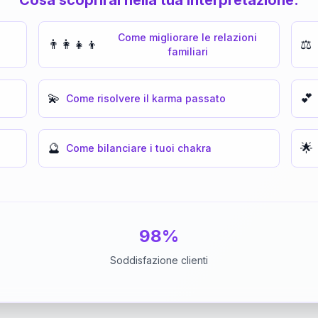
Come migliorare le relazioni
👨‍👩‍👧‍👦
⚖️
familiari
💫
💕
Come risolvere il karma passato
🔮
🌟
Come bilanciare i tuoi chakra
98%
Soddisfazione clienti