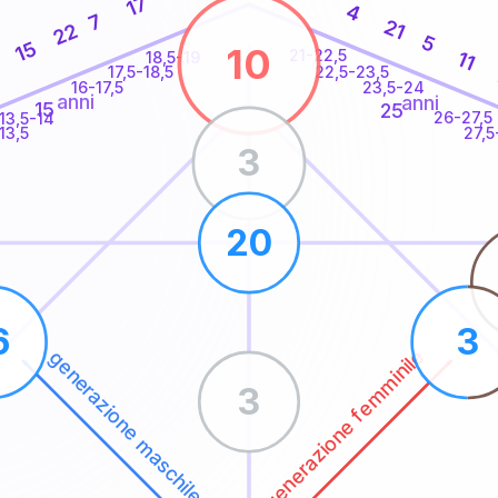
17
4
7
21
22
5
15
10
21-22,5
11
18,5-19
22,5-23,5
17,5-18,5
16-17,5
23,5-24
anni
anni
15
25
26-27,5
13,5-14
13,5
27,5
3
20
6
3
generazione femminile
generazione maschile
3