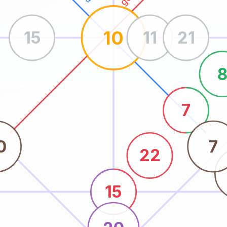
10
15
11
21
7
0
7
22
15