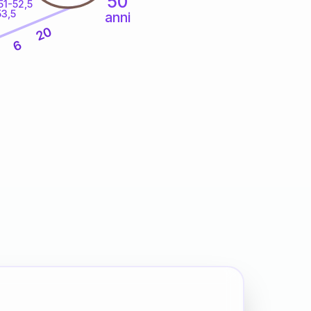
50
51-52,5
53,5
anni
20
6
7