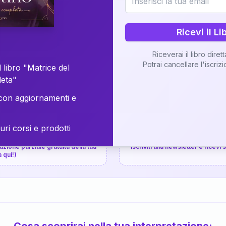
⚡
Consegna in 48 ore
Ricevi il Li
Scopri il Libro
Riceverai il libro diret
Potrai cancellare l'iscriz
📚
Guida completa
 libro "Matrice del
leta"
on aggiornamenti e
uri corsi e prodotti
📚
arziale gratuita
P.P.S.
zione parziale gratuita della tua
Iscriviti alla newsletter e ricevi
a qui!)
Cosa scoprirai nella tua interpretazione: