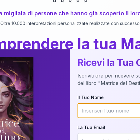
⭐
⭐
⭐
⭐
⭐
 a migliaia di persone che hanno già scoperto il lor
Oltre 10.000 interpretazioni personalizzate realizzate con successo
prendere la tua Ma
a del Libro
dettaglio?
Ricevi la Tua 
Iscriviti ora per ricevere 
o della tua Matrice del Destino attraverso una n
del libro "Matrice del Des
nalizzata o studiando attraverso il manuale com
Il Tuo Nome
Richiedi Interpretazione
La Tua Email
✨
Interpretazione personalizzata