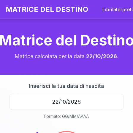
MATRICE DEL DESTINO
Libri
Interpret
Matrice del Destin
Matrice calcolata per la data
22/10/2026
.
Inserisci la tua data di nascita
20
Formato: GG/MM/AAAA
anni