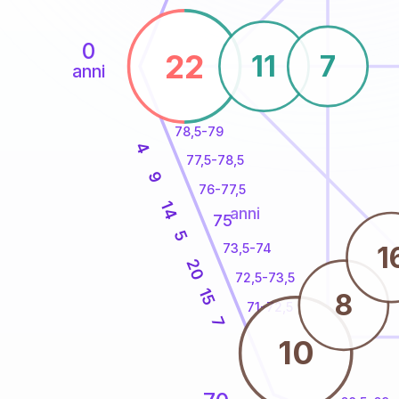
0
22
11
7
anni
78,5-79
4
77,5-78,5
9
76-77,5
14
anni
75
5
1
73,5-74
20
72,5-73,5
15
8
71-72,5
7
10