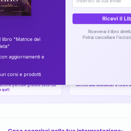
⚡
Consegna in 48 ore
Ricevi il Li
Scopri il Libro
Riceverai il libro diret
Potrai cancellare l'iscriz
📚
Guida completa
 libro "Matrice del
leta"
on aggiornamenti e
uri corsi e prodotti
📚
arziale gratuita
P.P.S.
zione parziale gratuita della tua
Iscriviti alla newsletter e ricevi
a qui!)
Cosa scoprirai nella tua interpretazione: