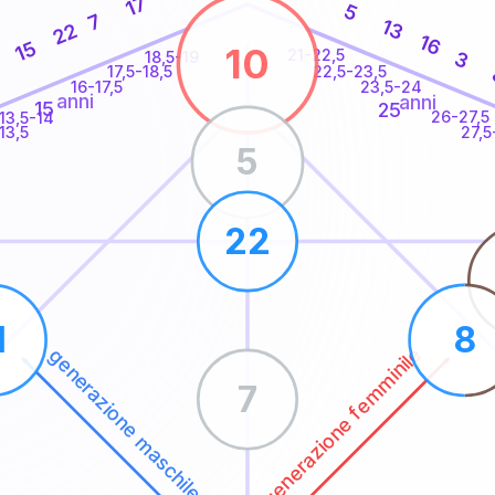
17
5
7
13
22
16
15
10
21-22,5
3
18,5-19
22,5-23,5
17,5-18,5
16-17,5
23,5-24
anni
anni
15
25
26-27,5
13,5-14
13,5
27,5
5
22
1
8
generazione femminile
generazione maschile
7