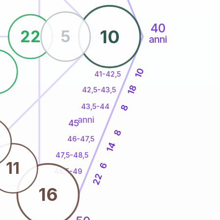
40
10
22
5
anni
8
10
41-42,5
18
42,5-43,5
43,5-44
8
anni
45
8
46-47,5
14
47,5-48,5
11
6
48,5-49
22
16