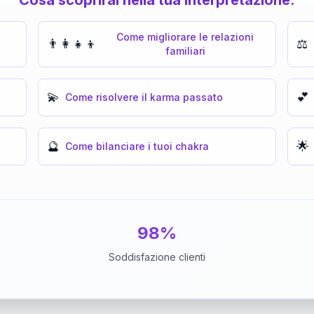
Come migliorare le relazioni
👨‍👩‍👧‍👦
⚖️
familiari
💫
💕
Come risolvere il karma passato
🔮
🌟
Come bilanciare i tuoi chakra
98%
Soddisfazione clienti