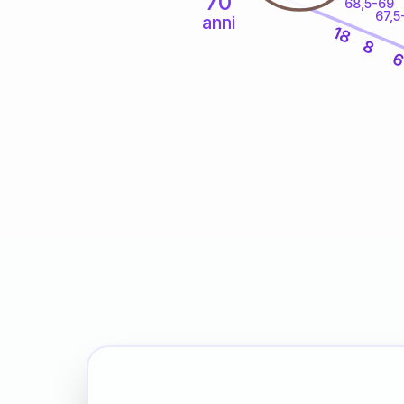
70
68,5-69
67,5
anni
18
8