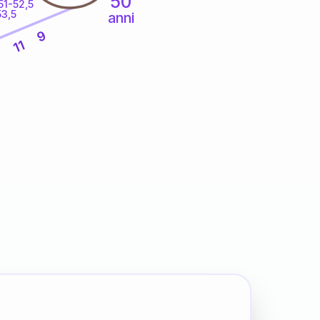
50
51-52,5
53,5
anni
9
11
6