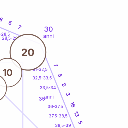
8
5
7
30
-28,5
anni
28,5-29
20
7
31-32,5
10
5
32,5-33,5
8
33,5-34
3
anni
35
16
36-37,5
13
37,5-38,5
5
38,5-39