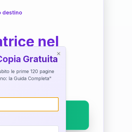
o destino
trice nel
Copia Gratuita
Close
subito le prime 120 pagine
ostra interpretazione
tino: la Guida Completa"
pleto.