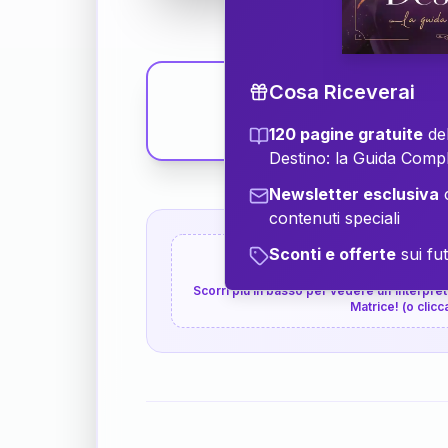
Cosa Riceverai
120 pagine gratuite
del
Destino: la Guida Comp
Newsletter esclusiva
c
contenuti speciali
Sconti e offerte
sui fut
👇
P.S. Interpretazione p
Scorri più in basso per vedere un'interpreta
Matrice! (o clicc