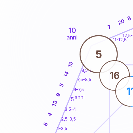
8
20
7
10
12,5-
anni
11-12,5
5
19
8,5-9
16
14
7,5-8,5
5
1
6-7,5
9
anni
5
13
3,5-4
4
2,5-3,5
8
1-2,5