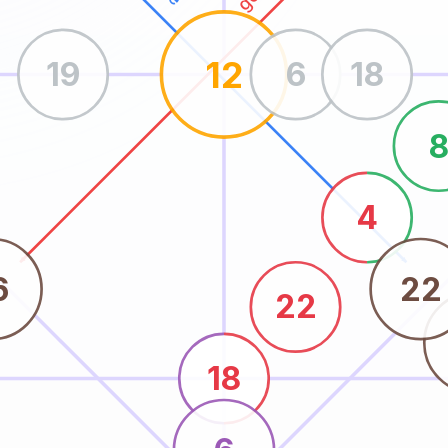
12
19
6
18
4
6
22
22
18