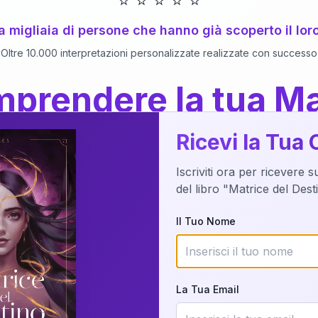
⭐
⭐
⭐
⭐
⭐
 a migliaia di persone che hanno già scoperto il lor
Oltre 10.000 interpretazioni personalizzate realizzate con successo
prendere la tua Ma
a del Libro
dettaglio?
Ricevi la Tua 
Iscriviti ora per ricevere 
o della tua Matrice del Destino attraverso una n
del libro "Matrice del Des
nalizzata o studiando attraverso il manuale com
Il Tuo Nome
Richiedi Interpretazione
La Tua Email
✨
Interpretazione personalizzata