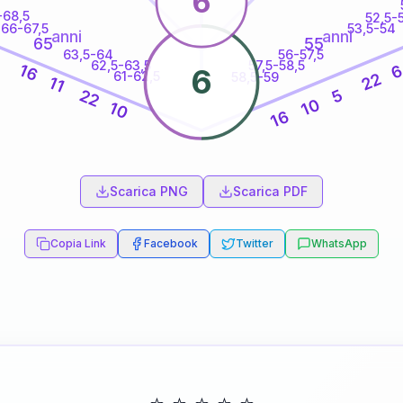
6
-68,5
52,5-
66-67,5
53,5-54
anni
anni
65
55
63,5-64
56-57,5
6
62,5-63,5
57,5-58,5
16
6
61-62,5
22
58,5-59
11
5
22
10
10
16
60
anni
Scarica PNG
Scarica PDF
Copia Link
Facebook
Twitter
WhatsApp