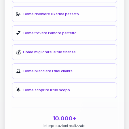
💫
Come risolvere il karma passato
💕
Come trovare l'amore perfetto
💰
Come migliorare le tue finanze
🔮
Come bilanciare i tuoi chakra
🌟
Come scoprire il tuo scopo
10.000+
Interpretazioni realizzate