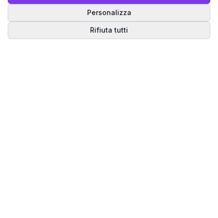
Personalizza
Rifiuta tutti
Matrice del Destino
Scopri il tuo percorso spirituale attraverso la