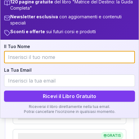
120 pagine gratuite
del libro "Matrice del Destino: la Guida
+
6
17
Analisi, Significato e
14-16
Completa"
34-36
Newsletter esclusiva
con aggiornamenti e contenuti
Interpretazione
+
4
9
16-17.5
speciali
36-37.5
Sconti e offerte
sui futuri corsi e prodotti
+
6
10
17.5-18.5
Clicca su ogni zona per leggere la definizione e
37.5-38.5
l'interpretazione!
+
7
21
18.5-19
Il Tuo Nome
38.5-39
GRATIS
Zona del Ritratto
La Tua Email
Importanza:
Ricevi il Libro Gratuito
Karma Genitore-Figlio
Riceverai il libro direttamente nella tua email.
Potrai cancellare l'iscrizione in qualsiasi momento.
Importanza:
GRATIS