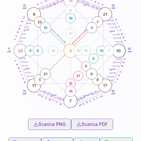
11
5
18,5-19
22
13
22,5-23,5
17,5-18,5
5
8
16-17,5
23,5-24
11
anni
anni
11
15
10
30
25
26-27,5
13,5-14
12,5-13,5
27,5-28,5
anni
anni
11-12,5
28,5-29
9
6
21
22
16
10
8,5-9
31-32,5
22
7
16
7
7,5-8,5
32,5-33,5
8
11
16
4
6-7,5
33,5-34
10
generazione maschile
generazione femminile
anni
4
5
anni
35
15
21
18
3,5-4
36-37,5
5
14
2,5-3,5
37,5-38,5
9
6
1-2,5
38,5-39
0
40
22
5
10
4
9
14
10
15
15
7
anni
anni
6
78,5-79
41-42,5
11
5
77,5-78,5
19
42,5-43,5
10
9
76-77,5
10
43,5-44
16
anni
anni
75
45
6
9
21
9
73,5-74
46-47,5
21
5
17
72,5-73,5
47,5-48,5
17
5
8
8
71-72,5
48,5-49
10
12
7
11
17
19
70
50
68,5-69
51-52,5
67,5-68,5
52,5-53,5
anni
anni
66-67,5
53,5-54
22
anni
anni
22
65
55
11
63,5-64
56-57,5
5
11
62,5-63,5
57,5-58,5
11
18
7
61-62,5
58,5-59
7
6
19
7
13
14
20
60
anni
Scarica PNG
Scarica PDF