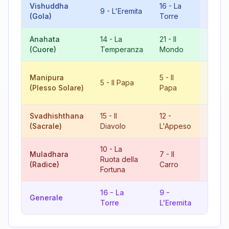
Vishuddha
16
-
La
9
-
L'Eremita
7
-
Il
(Gola)
Torre
Anahata
14
-
La
21
-
Il
8
-
La
(Cuore)
Temperanza
Mondo
Giust
10
-
L
Manipura
5
-
Il
5
-
Il Papa
Ruota
(Plesso Solare)
Papa
Fortu
Svadhishthana
15
-
Il
12
-
9
-
(Sacrale)
Diavolo
L'Appeso
L'Ere
10
-
La
Muladhara
7
-
Il
17
-
L
Ruota della
(Radice)
Carro
Stella
Fortuna
16
-
La
9
-
Generale
7
-
Il
Torre
L'Eremita