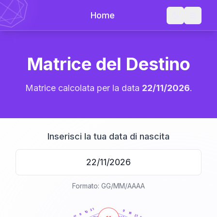
Home
Matrice del Destino
Matrice calcolata per la data
22/11/2026
.
Inserisci la tua data di nascita
Formato: GG/MM/AAAA
20
anni
21
9
10
16
9
21
17
21-22,5