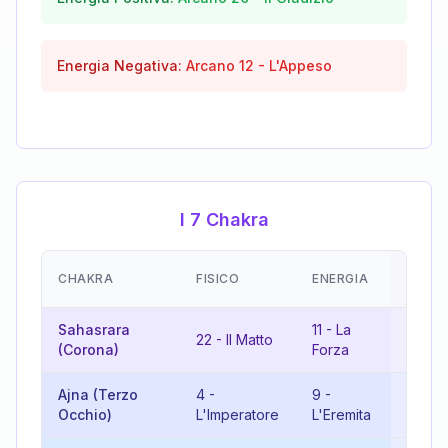
Energia Negativa:
Arcano
12
-
L'Appeso
I 7 Chakra
EMOZ
CHAKRA
FISICO
ENERGIA
(RISU
Sahasrara
11
-
La
6
-
Gl
22
-
Il Matto
(Corona)
Forza
Amant
Ajna (Terzo
4
-
9
-
13
-
L
Occhio)
L'Imperatore
L'Eremita
Morte