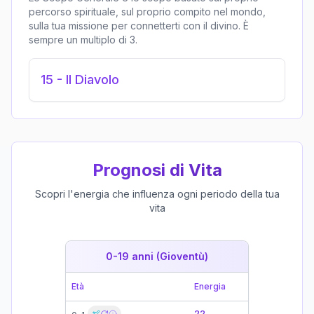
percorso spirituale, sul proprio compito nel mondo,
sulla tua missione per connetterti con il divino. È
sempre un multiplo di 3.
15
-
Il Diavolo
Prognosi di Vita
Scopri l'energia che influenza ogni periodo della tua
vita
0-19 anni (Gioventù)
19-39 
Età
Energia
Età
22