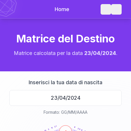
Home
Matrice del Destino
Matrice calcolata per la data
23/04/2024
.
Inserisci la tua data di nascita
Formato: GG/MM/AAAA
20
anni
21
6
17
20
3
9
13
21-22,5