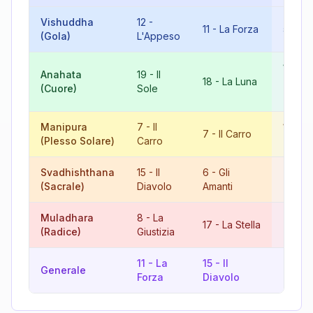
Vishuddha
12
-
11
-
La Forza
5
-
Il
(Gola)
L'Appeso
10
-
L
Anahata
19
-
Il
18
-
La Luna
Ruota
(Cuore)
Sole
Fortu
Manipura
7
-
Il
14
-
L
7
-
Il Carro
(Plesso Solare)
Carro
Temp
Svadhishthana
15
-
Il
6
-
Gli
21
-
Il
(Sacrale)
Diavolo
Amanti
Mond
Muladhara
8
-
La
17
-
La Stella
7
-
Il 
(Radice)
Giustizia
11
-
La
15
-
Il
8
-
La
Generale
Forza
Diavolo
Giusti