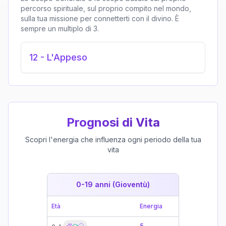
percorso spirituale, sul proprio compito nel mondo,
sulla tua missione per connetterti con il divino. È
sempre un multiplo di 3.
12
-
L'Appeso
Prognosi di Vita
Scopri l'energia che influenza ogni periodo della tua
vita
0-19 anni (Gioventù)
19-39 
Età
Energia
Età
5