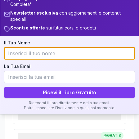
Completa"
Analisi, Significato e
+
5
13
14-16
34-36
Newsletter esclusiva
con aggiornamenti e contenuti
Interpretazione
speciali
+
4
3
16-17.5
36-37.5
Sconti e offerte
sui futuri corsi e prodotti
Clicca su ogni zona per leggere la definizione e
+
6
17
17.5-18.5
37.5-38.5
l'interpretazione!
Il Tuo Nome
+
7
21
18.5-19
38.5-39
GRATIS
Zona del Ritratto
La Tua Email
Importanza:
Ricevi il Libro Gratuito
Riceverai il libro direttamente nella tua email.
Karma Genitore-Figlio
Potrai cancellare l'iscrizione in qualsiasi momento.
Importanza:
GRATIS