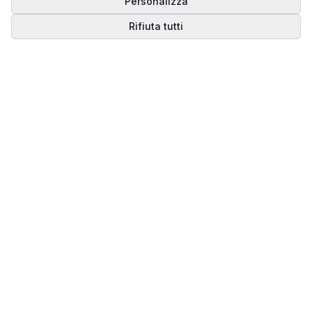
Personalizza
Rifiuta tutti
Matrice del Destino
Scopri il tuo percorso spirituale attraverso la
numerologia della Matrice del Destino.
Il sito ufficiale di