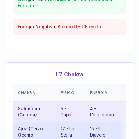
Fortuna
Energia Negativa:
Arcano
9
-
L'Eremita
I 7 Chakra
EMOZI
CHAKRA
FISICO
ENERGIA
(RISU
Sahasrara
5
-
Il
4
-
9
-
L'
(Corona)
Papa
L'Imperatore
Ajna (Terzo
17
-
La
15
-
Il
5
-
Il
Occhio)
Stella
Diavolo