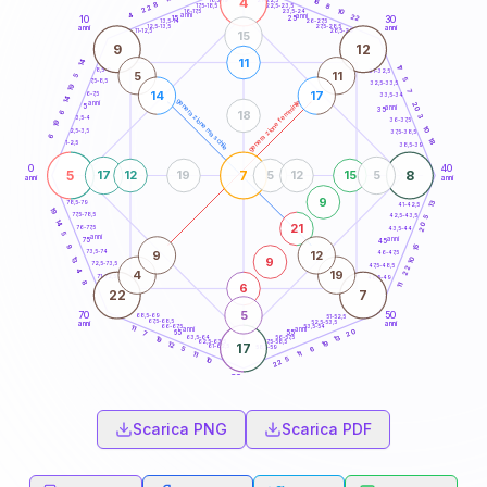
4
16
18,5-19
8
8
22,5-23,5
17,5-18,5
22
10
16-17,5
23,5-24
4
anni
anni
22
15
10
30
25
26-27,5
13,5-14
12,5-13,5
27,5-28,5
anni
anni
11-12,5
28,5-29
15
9
12
11
14
17
8,5-9
31-32,5
5
11
5
5
7,5-8,5
32,5-33,5
19
7
14
17
6-7,5
33,5-34
14
generazione maschile
generazione femminile
anni
20
5
anni
35
18
6
3
3,5-4
36-37,5
19
10
2,5-3,5
37,5-38,5
6
18
1-2,5
38,5-39
0
40
5
7
8
17
12
19
5
12
15
5
anni
anni
9
13
78,5-79
41-42,5
19
77,5-78,5
42,5-43,5
5
14
20
21
76-77,5
43,5-44
5
anni
anni
75
45
15
9
9
12
73,5-74
46-47,5
9
13
10
72,5-73,5
47,5-48,5
22
4
4
19
71-72,5
48,5-49
8
6
11
22
7
5
70
50
68,5-69
51-52,5
67,5-68,5
52,5-53,5
anni
anni
66-67,5
53,5-54
11
anni
anni
20
65
55
7
13
63,5-64
56-57,5
19
62,5-63,5
57,5-58,5
19
12
17
61-62,5
58,5-59
6
5
11
11
5
10
22
60
anni
Scarica PNG
Scarica PDF