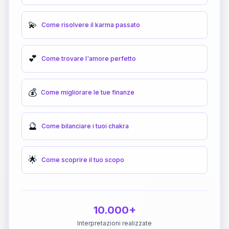
💫
Come risolvere il karma passato
💕
Come trovare l'amore perfetto
💰
Come migliorare le tue finanze
🔮
Come bilanciare i tuoi chakra
🌟
Come scoprire il tuo scopo
10.000+
Interpretazioni realizzate