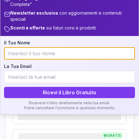
33.5-34
Completa"
Analisi, Significato e
+
6
17
14-16
Newsletter esclusiva
con aggiornamenti e contenuti
34-36
Interpretazione
speciali
22
16-17.5
Sconti e offerte
sui futuri corsi e prodotti
36-37.5
Clicca su ogni zona per leggere la definizione e
5
17.5-18.5
l'interpretazione!
37.5-38.5
Il Tuo Nome
11
18.5-19
38.5-39
GRATIS
Zona del Ritratto
La Tua Email
Importanza:
Ricevi il Libro Gratuito
Riceverai il libro direttamente nella tua email.
Karma Genitore-Figlio
Potrai cancellare l'iscrizione in qualsiasi momento.
Importanza:
GRATIS