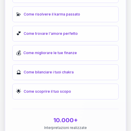
💫
Come risolvere il karma passato
💕
Come trovare l'amore perfetto
💰
Come migliorare le tue finanze
🔮
Come bilanciare i tuoi chakra
🌟
Come scoprire il tuo scopo
10.000+
Interpretazioni realizzate