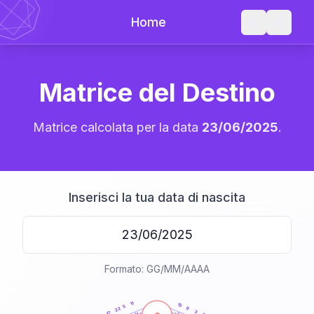
Home
Matrice del Destino
Matrice calcolata per la data
23/06/2025
.
Inserisci la tua data di nascita
Formato: GG/MM/AAAA
20
anni
11
15
5
9
22
3
17
21-22,5