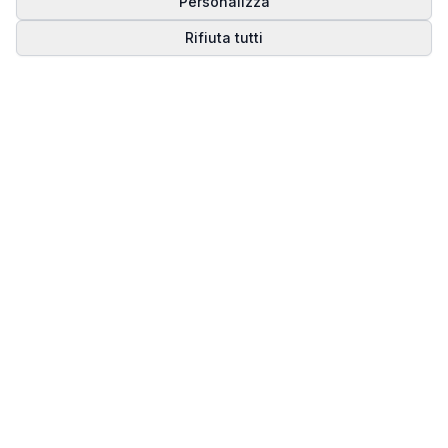
Personalizza
Rifiuta tutti
Matrice del Destino
Scopri il tuo percorso spirituale attraverso la
numerologia della Matrice del Destino.
Il sito ufficiale di