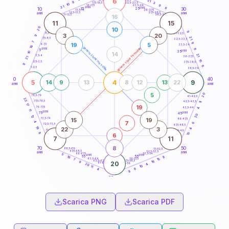
6
21
18,5-19
9
3
22,5-23,5
17,5-18,5
10
9
16-17,5
23,5-24
21
anni
anni
6
15
10
30
25
26-27,5
13,5-14
12,5-13,5
27,5-28,5
anni
anni
11-12,5
28,5-29
16
11
15
20
10
9
8,5-9
31-32,5
3
20
9
21
7,5-8,5
32,5-33,5
7
9
19
5
6-7,5
33,5-34
16
generazione maschile
generazione femminile
anni
6
5
anni
35
10
14
21
3,5-4
36-37,5
21
15
2,5-3,5
37,5-38,5
8
6
1-2,5
38,5-39
0
40
5
4
9
14
9
13
8
12
13
22
anni
anni
5
20
78,5-79
41-42,5
22
77,5-78,5
42,5-43,5
11
17
19
76-77,5
43,5-44
4
11
anni
anni
75
45
20
12
15
19
73,5-74
46-47,5
7
4
6
72,5-73,5
47,5-48,5
19
22
3
4
71-72,5
48,5-49
8
15
6
7
11
8
70
50
68,5-69
51-52,5
67,5-68,5
52,5-53,5
anni
anni
66-67,5
53,5-54
5
anni
anni
65
55
8
16
15
63,5-64
56-57,5
7
62,5-63,5
57,5-58,5
19
9
20
61-62,5
58,5-59
4
20
10
11
6
4
8
60
anni
Scarica PNG
Scarica PDF