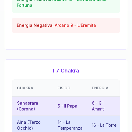
Fortuna
Energia Negativa:
Arcano
9
-
L'Eremita
I 7 Chakra
EM
CHAKRA
FISICO
ENERGIA
(R
Sahasrara
6
-
Gli
5
-
Il Papa
11
(Corona)
Amanti
Ajna (Terzo
14
-
La
3
-
16
-
La Torre
Occhio)
Temperanza
L'