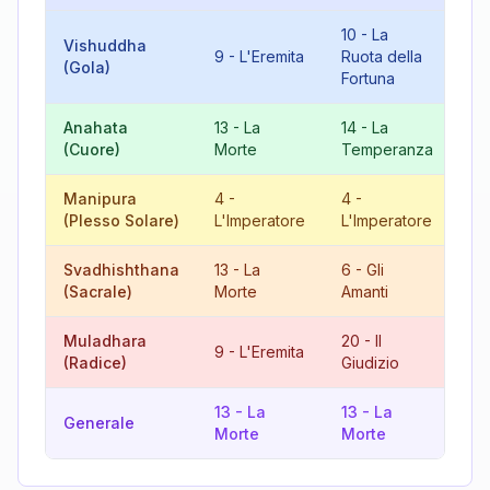
10
-
La
Vishuddha
9
-
L'Eremita
Ruota della
19
(Gola)
Fortuna
Anahata
13
-
La
14
-
La
9
(Cuore)
Morte
Temperanza
Manipura
4
-
4
-
8
(Plesso Solare)
L'Imperatore
L'Imperatore
Gi
Svadhishthana
13
-
La
6
-
Gli
19
(Sacrale)
Morte
Amanti
Muladhara
20
-
Il
9
-
L'Eremita
11
(Radice)
Giudizio
13
-
La
13
-
La
8
Generale
Morte
Morte
Gi