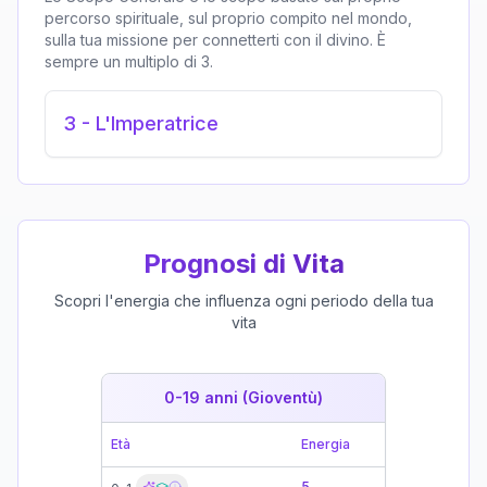
percorso spirituale, sul proprio compito nel mondo,
sulla tua missione per connetterti con il divino. È
sempre un multiplo di 3.
3
-
L'Imperatrice
Prognosi di Vita
Scopri l'energia che influenza ogni periodo della tua
vita
0-19 anni (Gioventù)
19-39 
Età
Energia
Età
5