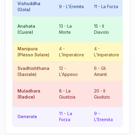
Vishuddha
20
9
-
L'Eremita
11
-
La Forza
(Gola)
Gi
10
Anahata
13
-
La
15
-
Il
Ru
(Cuore)
Morte
Diavolo
Fo
Manipura
4
-
4
-
8
(Plesso Solare)
L'Imperatore
L'Imperatore
Giu
Svadhishthana
12
-
6
-
Gli
18
(Sacrale)
L'Appeso
Amanti
Lu
10
Muladhara
8
-
La
20
-
Il
Ru
(Radice)
Giustizia
Giudizio
Fo
11
-
La
9
-
11
Generale
Forza
L'Eremita
Fo