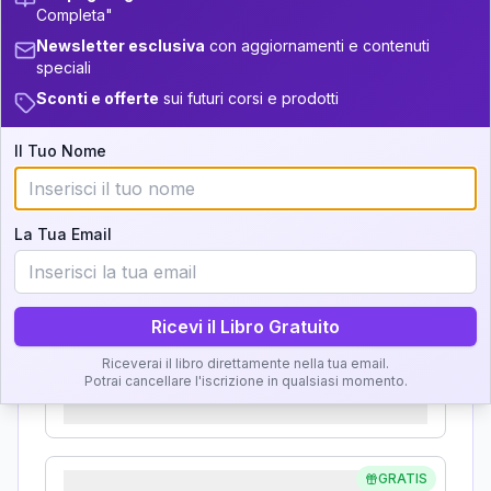
Completa"
Analisi, Significato e
+
6
19
14-16
34-36
Newsletter esclusiva
con aggiornamenti e contenuti
Interpretazione
speciali
+
4
9
16-17.5
36-37.5
Sconti e offerte
sui futuri corsi e prodotti
+
3
8
Clicca su ogni zona per leggere la definizione e
17.5-18.5
37.5-38.5
l'interpretazione!
Il Tuo Nome
+
4
15
18.5-19
38.5-39
GRATIS
Zona del Ritratto
La Tua Email
Importanza:
Ricevi il Libro Gratuito
Riceverai il libro direttamente nella tua email.
Karma Genitore-Figlio
Potrai cancellare l'iscrizione in qualsiasi momento.
Importanza:
GRATIS