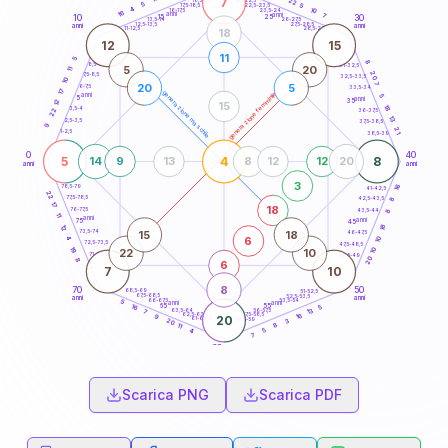
7
22
18,5-19
5
5
22,5-23,5
17,5-18,5
4
10
16-17,5
23,5-24
16
anni
7
anni
15
10
30
25
26-27,5
13,5-14
12,5-13,5
27,5-28,5
anni
anni
11-12,5
28,5-29
18
12
15
11
5
8
8,5-9
31-32,5
5
20
11
20
7,5-8,5
32,5-33,5
10
7
20
5
6-7,5
33,5-34
17
generazione maschile
generazione femminile
anni
5
5
anni
12
35
15
18
3,5-4
22
36-37,5
13
2,5-3,5
37,5-38,5
9
21
1-2,5
38,5-39
0
40
5
4
8
14
9
13
8
12
12
20
anni
anni
3
16
78,5-79
41-42,5
22
77,5-78,5
42,5-43,5
8
17
18
76-77,5
43,5-44
8
11
anni
anni
75
45
18
12
15
18
73,5-74
46-47,5
6
4
10
72,5-73,5
47,5-48,5
19
10
22
10
71-72,5
48,5-49
20
8
6
7
10
8
70
50
68,5-69
51-52,5
67,5-68,5
52,5-53,5
anni
anni
66-67,5
53,5-54
5
anni
anni
65
55
5
16
13
63,5-64
56-57,5
7
62,5-63,5
57,5-58,5
16
9
20
61-62,5
58,5-59
3
20
8
11
5
4
7
60
anni
Scarica PNG
Scarica PDF