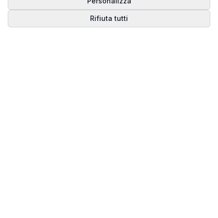
Personalizza
Rifiuta tutti
Matrice del Destino
Scopri il tuo percorso spirituale attraverso la
numerologia della Matrice del Destino.
Il sito ufficiale di