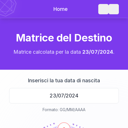
Home
Matrice del Destino
Matrice calcolata per la data
23/07/2024
.
Inserisci la tua data di nascita
Formato: GG/MM/AAAA
20
anni
15
18
8
11
9
6
19
21-22,5