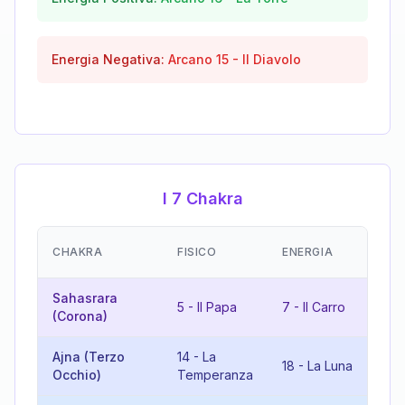
Energia Negativa:
Arcano
15
-
Il Diavolo
I 7 Chakra
EM
CHAKRA
FISICO
ENERGIA
(R
Sahasrara
12
5
-
Il Papa
7
-
Il Carro
(Corona)
L'
Ajna (Terzo
14
-
La
18
-
La Luna
5
Occhio)
Temperanza