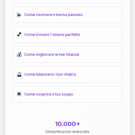
💫
Come risolvere il karma passato
💕
Come trovare l'amore perfetto
💰
Come migliorare le tue finanze
🔮
Come bilanciare i tuoi chakra
🌟
Come scoprire il tuo scopo
10.000+
Interpretazioni realizzate