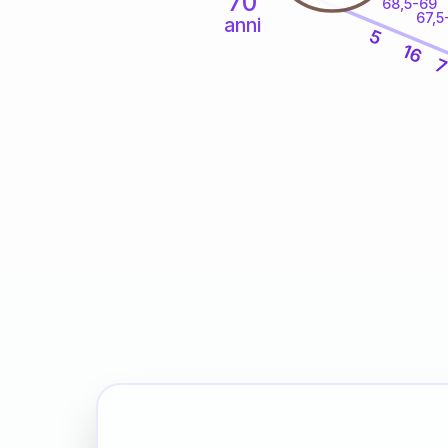
70
68,5-69
67,5
anni
5
16