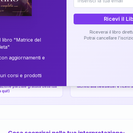
⚡
Consegna in 48 ore
Ricevi il Li
Scopri il Libro
Riceverai il libro diret
Potrai cancellare l'iscriz
📚
Guida completa
 libro "Matrice del
leta"
on aggiornamenti e
uri corsi e prodotti
📚
arziale gratuita
P.P.S.
zione parziale gratuita della tua
Iscriviti alla newsletter e ricevi
a qui!)
Cosa scoprirai nella tua interpretazione: