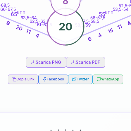
8
-68,5
52,5-
66-67,5
53,5-54
anni
anni
65
55
63,5-64
56-57,5
7
62,5-63,5
57,5-58,5
9
20
61-62,5
58,5-59
11
20
15
11
4
4
6
60
anni
Scarica PNG
Scarica PDF
Copia Link
Facebook
Twitter
WhatsApp