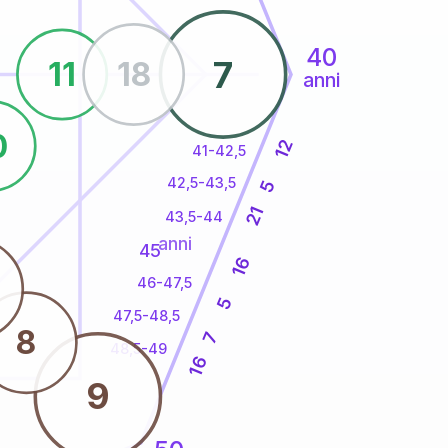
40
7
11
18
anni
0
12
41-42,5
42,5-43,5
5
21
43,5-44
anni
45
16
46-47,5
5
47,5-48,5
8
7
48,5-49
16
9