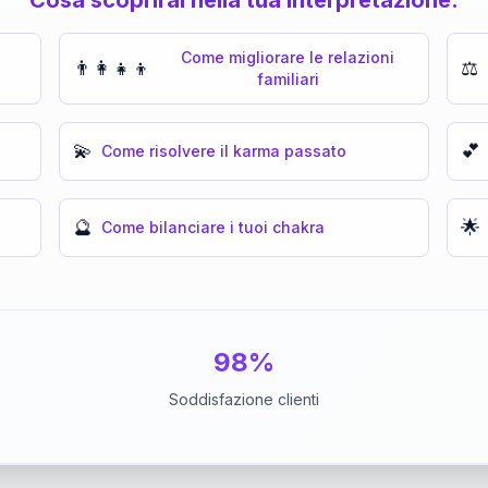
Come migliorare le relazioni
👨‍👩‍👧‍👦
⚖️
familiari
💫
💕
Come risolvere il karma passato
🔮
🌟
Come bilanciare i tuoi chakra
98%
Soddisfazione clienti