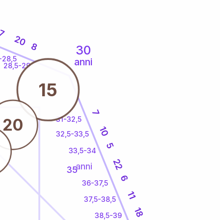
7
20
8
30
-28,5
anni
28,5-29
15
7
31-32,5
20
10
32,5-33,5
5
33,5-34
22
anni
35
6
36-37,5
11
37,5-38,5
18
38,5-39