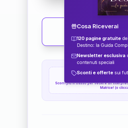
Cosa Riceverai
120 pagine gratuite
del
Destino: la Guida Comp
Newsletter esclusiva
c
contenuti speciali
Sconti e offerte
sui fut
👇
P.S. Interpretazione p
Scorri più in basso per vedere un'interpreta
Matrice! (o clicc