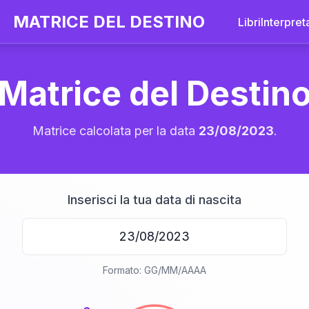
MATRICE DEL DESTINO
Libri
Interpret
Matrice del Destin
Matrice calcolata per la data
23/08/2023
.
Inserisci la tua data di nascita
20
Formato: GG/MM/AAAA
anni