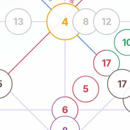
4
13
8
12
1
17
5
17
5
6