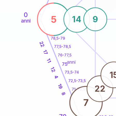
0
5
14
9
anni
78,5-79
22
77,5-78,5
17
76-77,5
11
anni
75
12
1
73,5-74
4
72,5-73,5
19
22
71-72,5
8
7