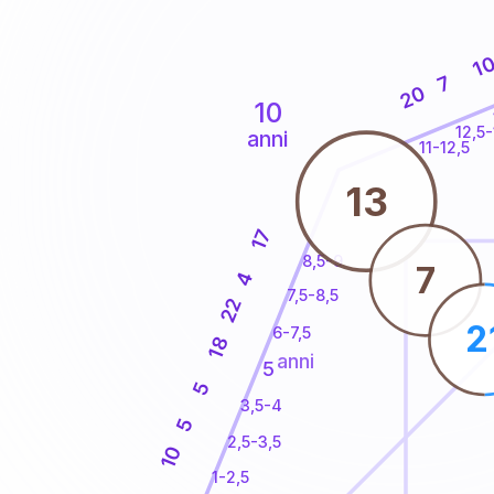
1
7
20
10
12,5-
anni
11-12,5
13
17
8,5-9
7
4
7,5-8,5
22
2
6-7,5
18
anni
5
5
3,5-4
5
2,5-3,5
10
1-2,5