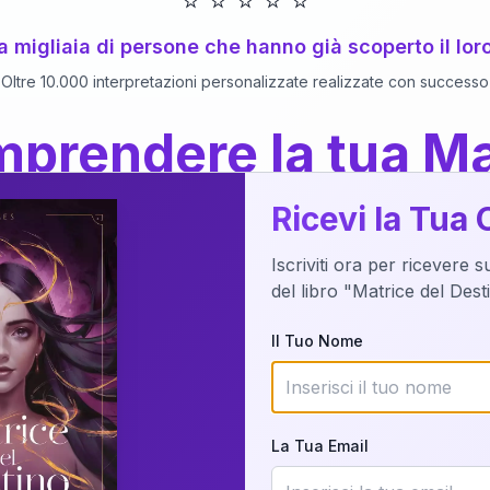
⭐
⭐
⭐
⭐
⭐
 a migliaia di persone che hanno già scoperto il lor
Oltre 10.000 interpretazioni personalizzate realizzate con successo
prendere la tua Ma
a del Libro
dettaglio?
Ricevi la Tua 
Iscriviti ora per ricevere 
o della tua Matrice del Destino attraverso una n
del libro "Matrice del Des
nalizzata o studiando attraverso il manuale com
Il Tuo Nome
Richiedi Interpretazione
La Tua Email
✨
Interpretazione personalizzata