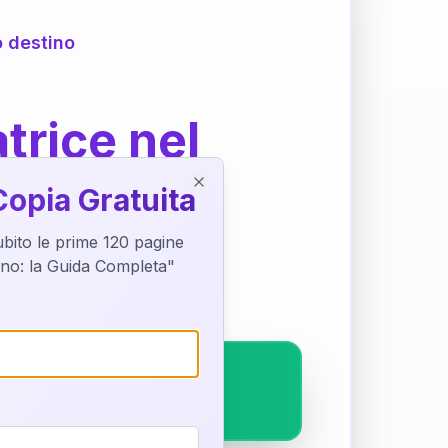
o destino
trice nel
Copia Gratuita
Close
subito le prime 120 pagine
ostra interpretazione
tino: la Guida Completa"
pleto.