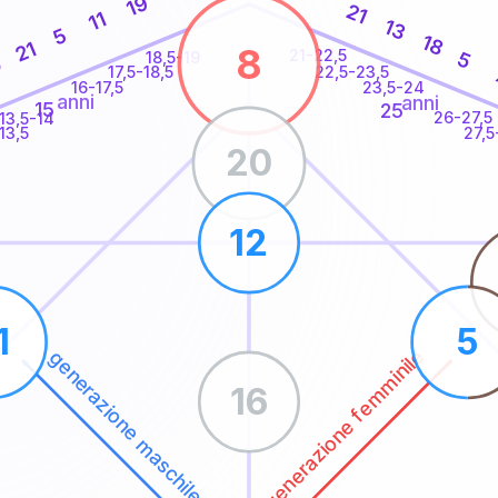
19
21
11
13
5
18
21
8
21-22,5
5
18,5-19
0
22,5-23,5
17,5-18,5
16-17,5
23,5-24
anni
anni
15
25
26-27,5
13,5-14
13,5
27,5
20
12
1
5
generazione femminile
generazione maschile
16