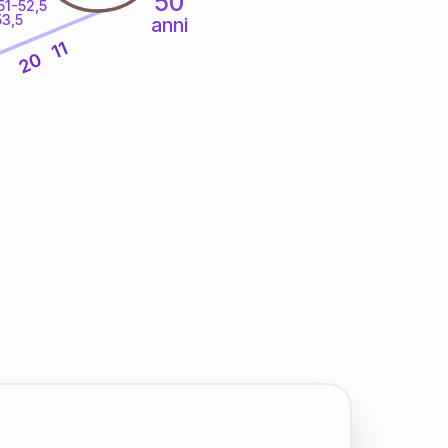
50
51-52,5
53,5
anni
11
20
4