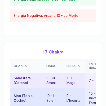
Energia Negativa:
Arcano
13
-
La Morte
I 7 Chakra
EMOZIONI
CHAKRA
FISICO
ENERGIA
(RISULTAT
Sahasrara
6
-
Gli
1
-
Il
7
-
Il Carr
(Corona)
Amanti
Mago
10
-
La
Ajna (Terzo
19
-
Il
9
-
Ruota del
Occhio)
Sole
L'Eremita
Fortuna