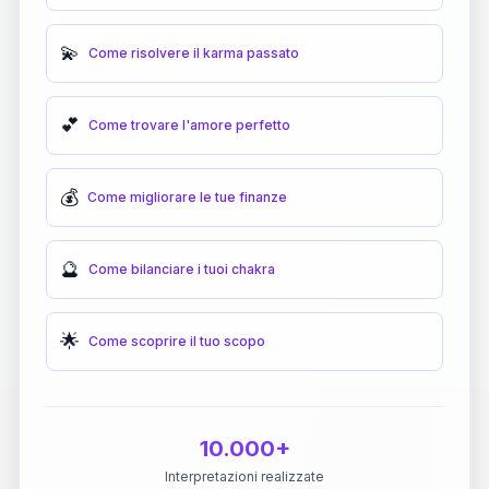
💫
Come risolvere il karma passato
💕
Come trovare l'amore perfetto
💰
Come migliorare le tue finanze
🔮
Come bilanciare i tuoi chakra
🌟
Come scoprire il tuo scopo
10.000+
Interpretazioni realizzate