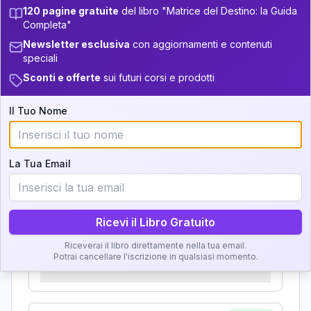
Zone della Matrice:
120 pagine gratuite
del libro "Matrice del Destino: la Guida
5
33.5-34
13.5-14
Completa"
Analisi, Significato e
+
3
8
14-16
34-36
Newsletter esclusiva
con aggiornamenti e contenuti
Interpretazione
speciali
+
6
17
16-17.5
36-37.5
Sconti e offerte
sui futuri corsi e prodotti
Clicca su ogni zona per leggere la definizione e
+
4
9
17.5-18.5
37.5-38.5
l'interpretazione!
Il Tuo Nome
+
6
10
18.5-19
38.5-39
GRATIS
Zona del Ritratto
La Tua Email
Importanza:
Ricevi il Libro Gratuito
Riceverai il libro direttamente nella tua email.
Karma Genitore-Figlio
Potrai cancellare l'iscrizione in qualsiasi momento.
Importanza: