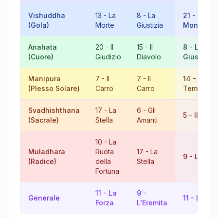
Vishuddha
13
-
La
8
-
La
21
-
Il
(Gola)
Morte
Giustizia
Mondo
Anahata
20
-
Il
15
-
Il
8
-
La
(Cuore)
Giudizio
Diavolo
Giustizia
Manipura
7
-
Il
7
-
Il
14
-
La
(Plesso Solare)
Carro
Carro
Temperan
Svadhishthana
17
-
La
6
-
Gli
5
-
Il Papa
(Sacrale)
Stella
Amanti
10
-
La
Muladhara
Ruota
17
-
La
9
-
L'Erem
(Radice)
della
Stella
Fortuna
11
-
La
9
-
Generale
11
-
La For
Forza
L'Eremita