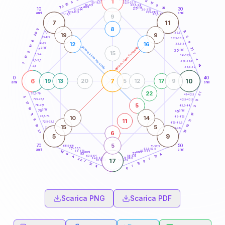
1
12
18,5-19
5
17
22,5-23,5
17,5-18,5
15
5
16-17,5
23,5-24
22
anni
anni
16
15
10
30
25
26-27,5
13,5-14
12,5-13,5
27,5-28,5
anni
anni
11-12,5
28,5-29
9
7
11
8
9
16
8,5-9
20
31-32,5
19
9
5
7,5-8,5
32,5-33,5
6
8
12
16
6-7,5
33,5-34
13
generazione maschile
generazione femminile
anni
21
5
anni
35
15
5
7
3,5-4
36-37,5
19
4
2,5-3,5
37,5-38,5
7
14
1-2,5
38,5-39
0
40
6
7
10
19
13
20
5
12
17
9
anni
anni
22
21
78,5-79
41-42,5
5
77,5-78,5
42,5-43,5
11
17
5
76-77,5
43,5-44
3
10
anni
anni
75
45
19
11
10
14
73,5-74
46-47,5
11
9
11
72,5-73,5
47,5-48,5
16
10
15
5
71-72,5
48,5-49
21
19
6
5
9
5
70
50
68,5-69
51-52,5
67,5-68,5
52,5-53,5
anni
anni
66-67,5
53,5-54
14
anni
anni
65
55
8
9
17
63,5-64
56-57,5
4
62,5-63,5
57,5-58,5
7
22
17
61-62,5
58,5-59
8
7
15
12
7
11
6
60
anni
Scarica PNG
Scarica PDF