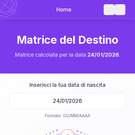
Home
Matrice del Destino
Matrice calcolata per la data
24/01/2026
.
Inserisci la tua data di nascita
Formato: GG/MM/AAAA
20
anni
10
14
9
13
17
7
8
21-22,5