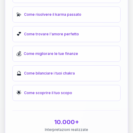
💫
Come risolvere il karma passato
💕
Come trovare l'amore perfetto
💰
Come migliorare le tue finanze
🔮
Come bilanciare i tuoi chakra
🌟
Come scoprire il tuo scopo
10.000+
Interpretazioni realizzate