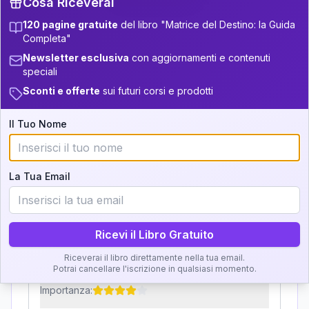
Cosa Riceverai
32.5-33.5
+
7
21
12.5-13.5
120 pagine gratuite
del libro "Matrice del Destino: la Guida
Zone della Matrice:
Completa"
33.5-34
+
2
6
13.5-14
Newsletter esclusiva
con aggiornamenti e contenuti
Analisi, Significato e
34-36
speciali
+
4
12
14-16
Interpretazione
Sconti e offerte
sui futuri corsi e prodotti
36-37.5
+
4
9
16-17.5
Clicca su ogni zona per leggere la definizione e
37.5-38.5
Il Tuo Nome
+
4
15
l'interpretazione!
17.5-18.5
38.5-39
+
3
18
18.5-19
GRATIS
La Tua Email
Zona del Ritratto
Importanza:
Ricevi il Libro Gratuito
Riceverai il libro direttamente nella tua email.
Potrai cancellare l'iscrizione in qualsiasi momento.
Karma Genitore-Figlio
Importanza: