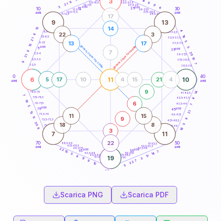
3
16
18,5-19
6
9
22,5-23,5
17,5-18,5
21
11
16-17,5
23,5-24
3
anni
anni
6
15
10
30
25
26-27,5
13,5-14
12,5-13,5
27,5-28,5
anni
anni
11-12,5
28,5-29
17
9
13
14
15
4
8,5-9
31-32,5
22
3
6
18
7,5-8,5
32,5-33,5
21
5
13
17
6-7,5
33,5-34
15
generazione maschile
generazione femminile
anni
5
5
anni
35
7
9
20
3,5-4
36-37,5
21
15
2,5-3,5
37,5-38,5
9
7
1-2,5
38,5-39
0
40
6
11
10
5
17
10
4
15
21
4
anni
anni
9
14
78,5-79
41-42,5
7
77,5-78,5
42,5-43,5
4
19
6
76-77,5
43,5-44
7
5
anni
anni
75
45
21
13
11
15
73,5-74
46-47,5
9
6
8
72,5-73,5
47,5-48,5
20
18
8
5
71-72,5
48,5-49
9
16
3
7
11
22
70
50
68,5-69
51-52,5
67,5-68,5
52,5-53,5
anni
anni
66-67,5
53,5-54
22
anni
anni
65
55
7
15
14
63,5-64
56-57,5
5
62,5-63,5
57,5-58,5
17
8
19
61-62,5
58,5-59
3
17
7
9
22
10
5
60
anni
Scarica PNG
Scarica PDF