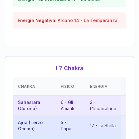
Energia Negativa:
Arcano
14
-
La Temperanza
I 7 Chakra
EMOZ
CHAKRA
FISICO
ENERGIA
(RISU
Sahasrara
6
-
Gli
3
-
9
-
L'
(Corona)
Amanti
L'Imperatrice
Ajna (Terzo
5
-
Il
17
-
La Stella
22
-
I
Occhio)
Papa