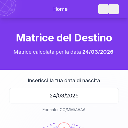
Home
Matrice del Destino
Matrice calcolata per la data
24/03/2026
.
Inserisci la tua data di nascita
Formato: GG/MM/AAAA
20
anni
18
22
15
19
9
8
12
21-22,5