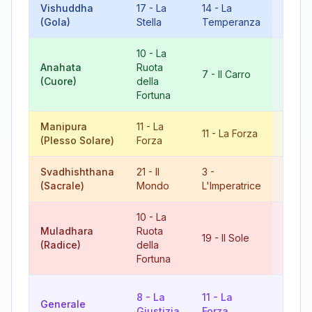
Vishuddha
17
-
La
14
-
La
4
-
(Gola)
Stella
Temperanza
L'Imp
10
-
La
Anahata
Ruota
17
-
L
7
-
Il Carro
(Cuore)
della
Stella
Fortuna
Manipura
11
-
La
11
-
La Forza
22
-
I
(Plesso Solare)
Forza
Svadhishthana
21
-
Il
3
-
6
-
Gl
(Sacrale)
Mondo
L'Imperatrice
Amant
10
-
La
Muladhara
Ruota
19
-
Il Sole
11
-
L
(Radice)
della
Fortuna
10
-
L
8
-
La
11
-
La
Generale
Ruota
Giustizia
Forza