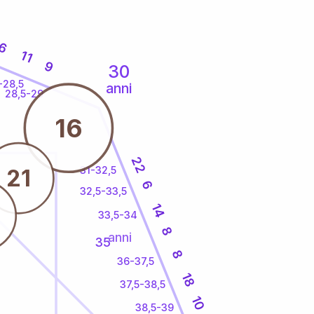
6
11
9
30
-28,5
anni
28,5-29
16
22
31-32,5
21
6
32,5-33,5
14
33,5-34
8
anni
35
8
36-37,5
18
37,5-38,5
10
38,5-39