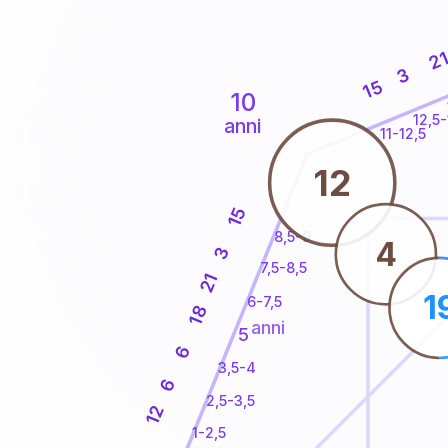
2
3
15
10
12,5-
anni
11-12,5
12
15
8,5-9
4
3
7,5-8,5
21
1
6-7,5
18
anni
5
6
3,5-4
6
2,5-3,5
12
1-2,5