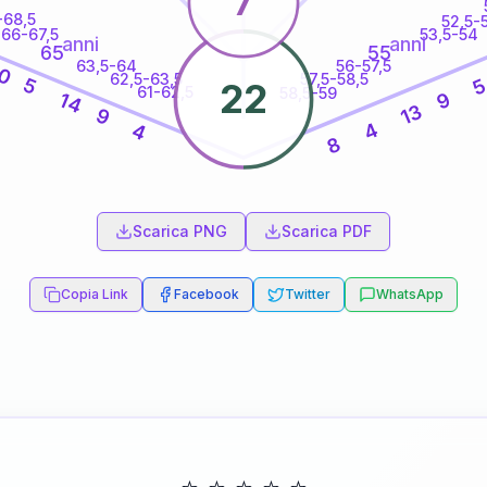
7
-68,5
52,5-
66-67,5
53,5-54
anni
anni
65
55
63,5-64
56-57,5
0
62,5-63,5
57,5-58,5
5
22
61-62,5
58,5-59
9
14
13
9
4
4
8
60
anni
Scarica PNG
Scarica PDF
Copia Link
Facebook
Twitter
WhatsApp