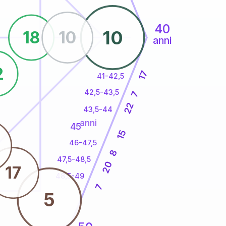
40
10
18
10
anni
2
17
41-42,5
42,5-43,5
7
22
43,5-44
anni
45
15
46-47,5
8
47,5-48,5
20
17
48,5-49
7
5