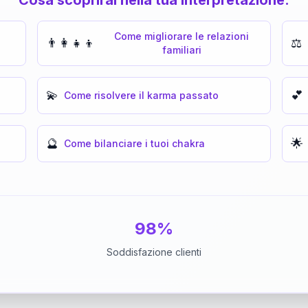
Come migliorare le relazioni
👨‍👩‍👧‍👦
⚖️
familiari
💫
💕
Come risolvere il karma passato
🔮
🌟
Come bilanciare i tuoi chakra
98%
Soddisfazione clienti