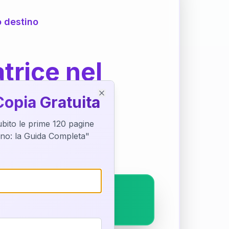
o destino
trice nel
Copia Gratuita
Close
subito le prime 120 pagine
ostra interpretazione
tino: la Guida Completa"
pleto.