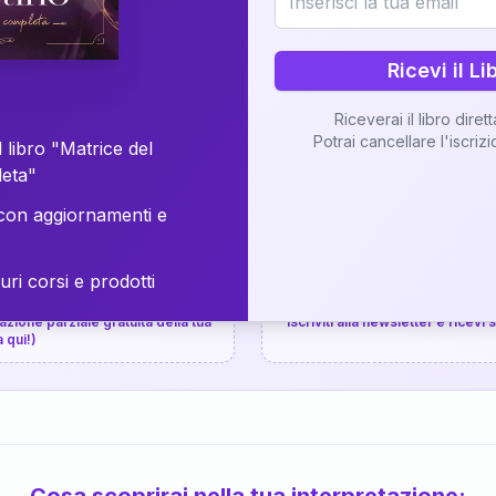
⚡
Consegna in 48 ore
Ricevi il Li
Scopri il Libro
Riceverai il libro diret
Potrai cancellare l'iscriz
📚
Guida completa
 libro "Matrice del
leta"
on aggiornamenti e
uri corsi e prodotti
📚
arziale gratuita
P.P.S.
zione parziale gratuita della tua
Iscriviti alla newsletter e ricevi
a qui!)
Cosa scoprirai nella tua interpretazione: