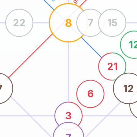
8
22
7
15
1
21
7
12
6
3