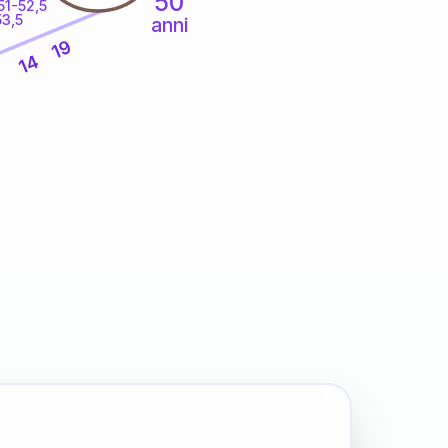
50
51-52,5
53,5
anni
19
14
5