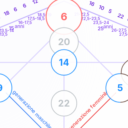
12
16
6
10
6
5
18
6
21-22,5
22
18,5-19
1
22,5-23,5
17,5-18,5
16-17,5
23,5-24
anni
anni
15
25
26-27,5
13,5-14
13,5
27,5
20
14
9
5
generazione femminile
generazione maschile
22