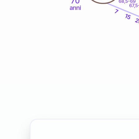
70
68,5-69
67,5
anni
7
15
2