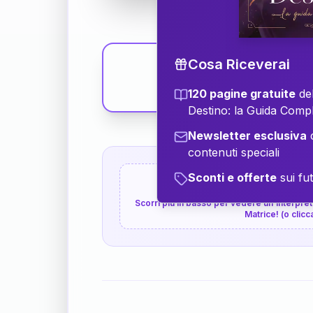
Cosa Riceverai
120 pagine gratuite
del
Destino: la Guida Comp
Newsletter esclusiva
c
contenuti speciali
Sconti e offerte
sui fut
👇
P.S. Interpretazione p
Scorri più in basso per vedere un'interpreta
Matrice! (o clicc