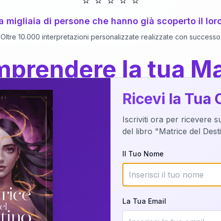
⭐
⭐
⭐
⭐
⭐
 a migliaia di persone che hanno già scoperto il lor
Oltre 10.000 interpretazioni personalizzate realizzate con successo
prendere la tua Ma
a del Libro
dettaglio?
Ricevi la Tua 
Iscriviti ora per ricevere 
o della tua Matrice del Destino attraverso una n
del libro "Matrice del Des
nalizzata o studiando attraverso il manuale com
Il Tuo Nome
Richiedi Interpretazione
La Tua Email
✨
Interpretazione personalizzata