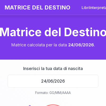
MATRICE DEL DESTINO
Libri
Interpret
Matrice del Destin
Matrice calcolata per la data
24/06/2026
.
Inserisci la tua data di nascita
20
Formato: GG/MM/AAAA
anni