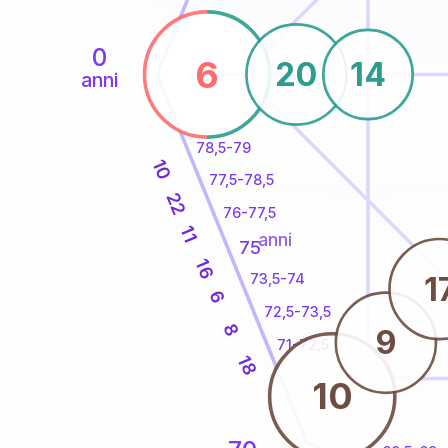
0
6
20
14
anni
78,5-79
10
77,5-78,5
22
76-77,5
11
anni
75
16
1
73,5-74
6
72,5-73,5
8
9
71-72,5
18
10