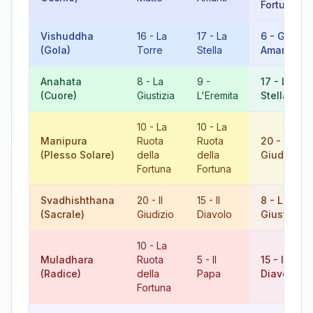
Fortuna
Vishuddha
16
-
La
17
-
La
6
-
Gli
(Gola)
Torre
Stella
Amanti
Anahata
8
-
La
9
-
17
-
La
(Cuore)
Giustizia
L'Eremita
Stella
10
-
La
10
-
La
Manipura
Ruota
Ruota
20
-
Il
(Plesso Solare)
della
della
Giudizio
Fortuna
Fortuna
Svadhishthana
20
-
Il
15
-
Il
8
-
La
(Sacrale)
Giudizio
Diavolo
Giustizia
10
-
La
Muladhara
Ruota
5
-
Il
15
-
Il
(Radice)
della
Papa
Diavolo
Fortuna