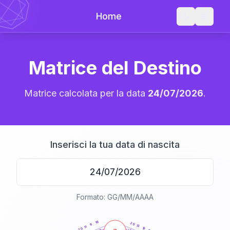
Home
Matrice del Destino
Matrice calcolata per la data
24/07/2026
.
Inserisci la tua data di nascita
Formato: GG/MM/AAAA
20
anni
16
20
9
13
11
19
20
21-22,5