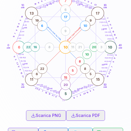
7
6
18,5-19
8
11
22,5-23,5
17,5-18,5
6
5
16-17,5
23,5-24
19
anni
anni
22
15
10
30
25
26-27,5
13,5-14
12,5-13,5
27,5-28,5
anni
anni
11-12,5
28,5-29
6
13
17
17
18
7
8,5-9
31-32,5
19
9
5
8
7,5-8,5
32,5-33,5
6
17
6
10
6-7,5
33,5-34
19
generazione maschile
generazione femminile
anni
9
5
anni
35
8
9
10
3,5-4
36-37,5
7
19
2,5-3,5
37,5-38,5
13
11
1-2,5
38,5-39
0
40
6
10
10
22
16
8
11
21
20
3
anni
anni
10
78,5-79
41-42,5
9
11
77,5-78,5
17
42,5-43,5
5
8
76-77,5
43,5-44
6
22
anni
anni
75
45
17
7
22
8
73,5-74
46-47,5
5
9
11
72,5-73,5
47,5-48,5
22
10
6
5
71-72,5
48,5-49
21
10
15
11
15
20
70
50
68,5-69
51-52,5
67,5-68,5
52,5-53,5
anni
anni
66-67,5
53,5-54
20
anni
anni
65
55
5
9
63,5-64
56-57,5
8
7
62,5-63,5
57,5-58,5
10
16
5
20
61-62,5
58,5-59
10
9
21
7
8
12
60
anni
Scarica PNG
Scarica PDF