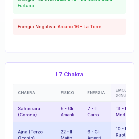
Fortuna
Energia Negativa:
Arcano
16
-
La Torre
I 7 Chakra
EMOZIONI
CHAKRA
FISICO
ENERGIA
(RISULTAT
Sahasrara
6
-
Gli
7
-
Il
13
-
La
(Corona)
Amanti
Carro
Morte
10
-
La
Ajna (Terzo
22
-
Il
6
-
Gli
Ruota dell
Occhio)
Matto
Amanti