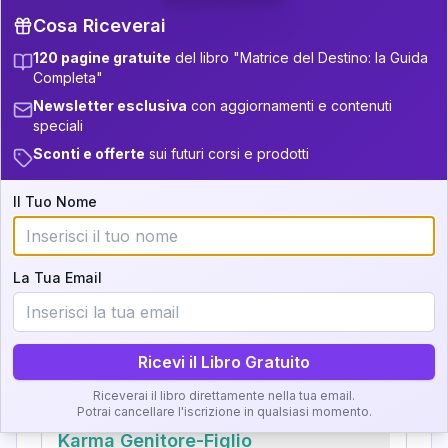
31-32.5
Cosa Riceverai
+
6
19
11-12.5
120 pagine gratuite
del libro "Matrice del Destino: la Guida
32.5-33.5
+
2
6
12.5-13.5
Completa"
Zone della Matrice:
33.5-34
Newsletter esclusiva
con aggiornamenti e contenuti
+
3
8
13.5-14
speciali
Analisi, Significato e
34-36
+
6
20
14-16
Sconti e offerte
sui futuri corsi e prodotti
Interpretazione
36-37.5
11
16-17.5
Il Tuo Nome
Clicca su ogni zona per leggere la definizione e
37.5-38.5
+
4
9
17.5-18.5
l'interpretazione!
38.5-39
+
4
16
18.5-19
La Tua Email
GRATIS
Zona del Ritratto
Importanza:
Ricevi il Libro Gratuito
Riceverai il libro direttamente nella tua email.
Potrai cancellare l'iscrizione in qualsiasi momento.
Karma Genitore-Figlio