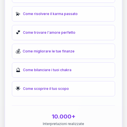
💫
Come risolvere il karma passato
💕
Come trovare l'amore perfetto
💰
Come migliorare le tue finanze
🔮
Come bilanciare i tuoi chakra
🌟
Come scoprire il tuo scopo
10.000+
Interpretazioni realizzate