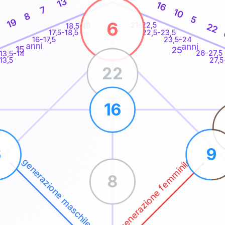
13
16
7
10
8
5
19
6
21-22,5
22
18,5-19
22,5-23,5
17,5-18,5
16-17,5
23,5-24
anni
anni
15
25
26-27,5
13,5-14
13,5
27,5
22
16
6
9
generazione femminile
generazione maschile
8