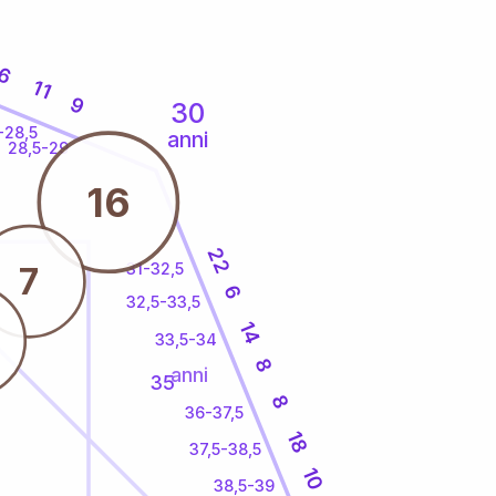
6
11
9
30
-28,5
anni
28,5-29
16
22
31-32,5
7
6
32,5-33,5
14
33,5-34
8
anni
35
8
36-37,5
18
37,5-38,5
10
38,5-39