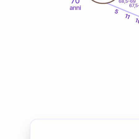
70
68,5-69
67,5
anni
5
11
1