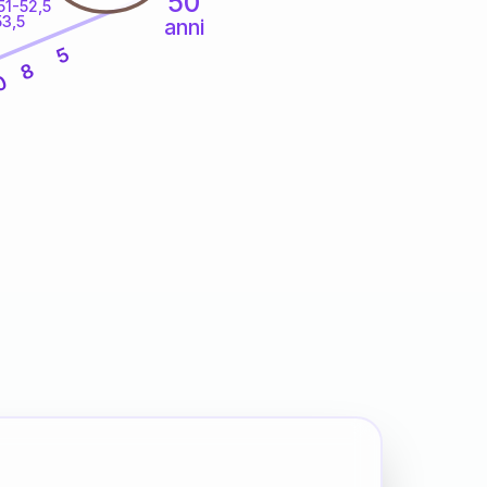
50
51-52,5
53,5
anni
5
8
0