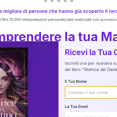
⭐
⭐
⭐
⭐
⭐
 a migliaia di persone che hanno già scoperto il lor
Oltre 10.000 interpretazioni personalizzate realizzate con successo
prendere la tua Ma
a del Libro
dettaglio?
Ricevi la Tua 
Iscriviti ora per ricevere 
o della tua Matrice del Destino attraverso una n
del libro "Matrice del Des
nalizzata o studiando attraverso il manuale com
Il Tuo Nome
Richiedi Interpretazione
La Tua Email
✨
Interpretazione personalizzata