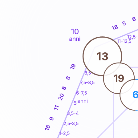
6
5
18
10
12,5-
anni
11-12,5
13
19
8,5-9
19
6
7,5-8,5
8
6-7,5
20
anni
5
11
3,5-4
9
2,5-3,5
16
1-2,5