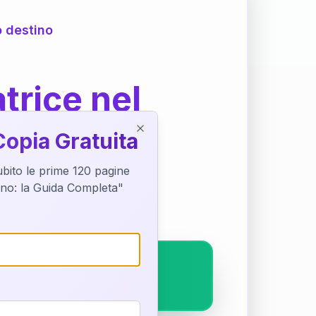
o destino
trice nel
Copia Gratuita
Close
subito le prime 120 pagine
ostra interpretazione
tino: la Guida Completa"
pleto.