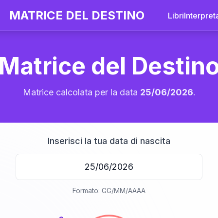
MATRICE DEL DESTINO
Libri
Interpret
Matrice del Destin
Matrice calcolata per la data
25/06/2026
.
Inserisci la tua data di nascita
20
Formato: GG/MM/AAAA
anni