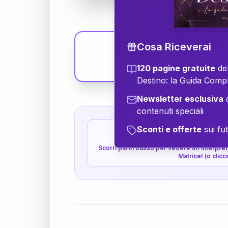
Cosa Riceverai
120 pagine gratuite
del
Destino: la Guida Comp
Newsletter esclusiva
c
contenuti speciali
Sconti e offerte
sui fut
👇
P.S. Interpretazione p
Scorri più in basso per vedere un'interpreta
Matrice! (o clicc