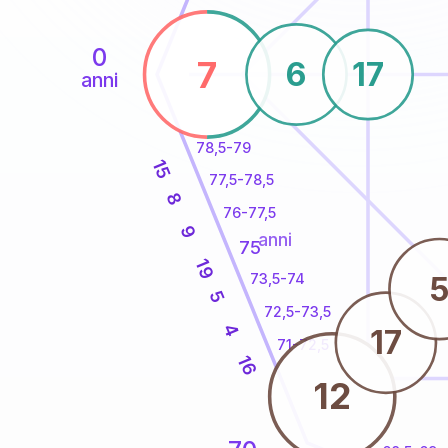
0
7
6
17
anni
78,5-79
15
77,5-78,5
8
76-77,5
9
anni
75
19
73,5-74
5
72,5-73,5
4
17
71-72,5
16
12