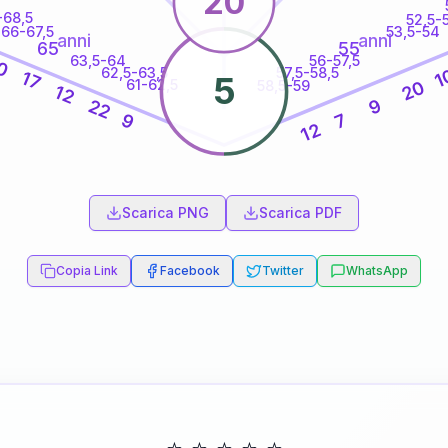
20
-68,5
52,5-
66-67,5
53,5-54
anni
anni
65
55
63,5-64
56-57,5
0
62,5-63,5
57,5-58,5
1
17
5
61-62,5
20
58,5-59
12
9
22
9
7
12
60
anni
Scarica PNG
Scarica PDF
Copia Link
Facebook
Twitter
WhatsApp