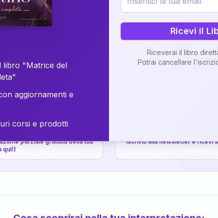
⚡
Consegna in 48 ore
Ricevi il Li
Scopri il Libro
Riceverai il libro diret
Potrai cancellare l'iscriz
📚
Guida completa
 libro "Matrice del
leta"
on aggiornamenti e
uri corsi e prodotti
📚
arziale gratuita
P.P.S.
zione parziale gratuita della tua
Iscriviti alla newsletter e ricevi
a qui!)
Cosa scoprirai nella tua interpretazione: