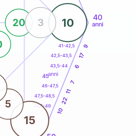
40
10
20
3
anni
0
41-42,5
9
17
42,5-43,5
43,5-44
6
anni
45
7
46-47,5
11
47,5-48,5
22
5
48,5-49
10
15