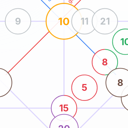
10
9
11
21
1
8
5
8
5
15