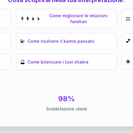
Come migliorare le relazioni
👨‍👩‍👧‍👦
⚖️
familiari
💫
💕
Come risolvere il karma passato
🔮
🌟
Come bilanciare i tuoi chakra
98%
Soddisfazione clienti