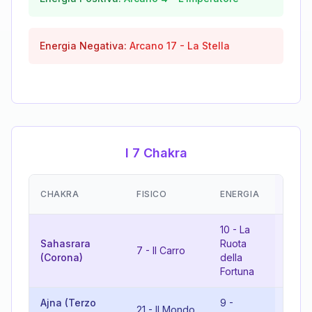
Energia Negativa:
Arcano
17
-
La Stella
I 7 Chakra
EMOZ
CHAKRA
FISICO
ENERGIA
(RIS
10
-
La
Sahasrara
Ruota
17
-
7
-
Il Carro
(Corona)
della
Stell
Fortuna
Ajna (Terzo
9
-
3
-
21
-
Il Mondo