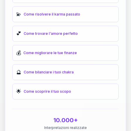
💫
Come risolvere il karma passato
💕
Come trovare l'amore perfetto
💰
Come migliorare le tue finanze
🔮
Come bilanciare i tuoi chakra
🌟
Come scoprire il tuo scopo
10.000+
Interpretazioni realizzate