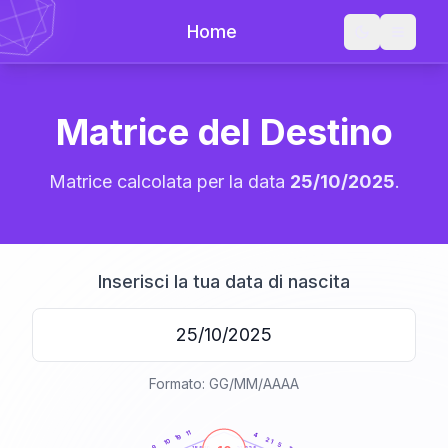
Home
Matrice del Destino
Matrice calcolata per la data
25/10/2025
.
Inserisci la tua data di nascita
Formato: GG/MM/AAAA
20
anni
11
4
19
21
10
5
9
21-22,5