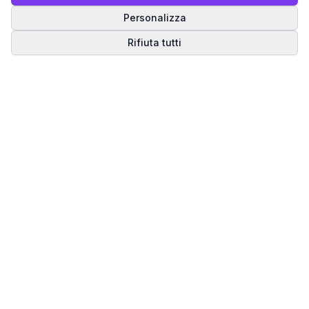
Personalizza
Rifiuta tutti
Matrice del Destino
Scopri il tuo percorso spirituale attraverso la