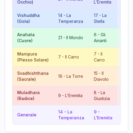
Occhio)
L'Eremita
L'Imp
Vishuddha
14
-
La
17
-
La
4
-
(Gola)
Temperanza
Stella
L'Imp
Anahata
6
-
Gli
21
-
Il Mondo
9
-
L
(Cuore)
Amanti
Manipura
7
-
Il
14
-
7
-
Il Carro
(Plesso Solare)
Carro
Temp
Svadhishthana
15
-
Il
4
-
16
-
La Torre
(Sacrale)
Diavolo
L'Imp
Muladhara
8
-
La
17
-
9
-
L'Eremita
(Radice)
Giustizia
Stell
14
-
La
9
-
14
-
Generale
Temperanza
L'Eremita
Temp