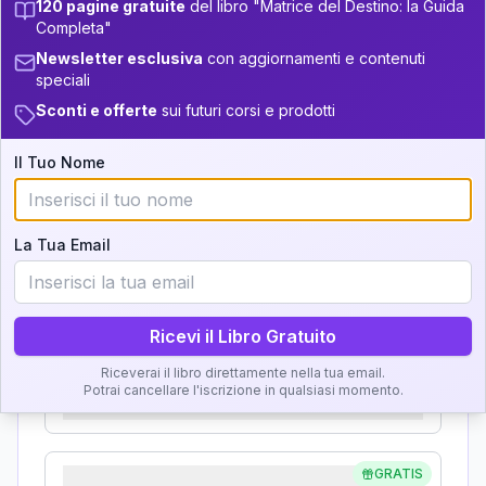
120 pagine gratuite
del libro "Matrice del Destino: la Guida
Analisi, Significato e
Completa"
34-36
+
4
9
14-16
Newsletter esclusiva
con aggiornamenti e contenuti
Interpretazione
36-37.5
speciali
+
6
10
16-17.5
Sconti e offerte
sui futuri corsi e prodotti
Clicca su ogni zona per leggere la definizione e
37.5-38.5
+
6
19
17.5-18.5
l'interpretazione!
Il Tuo Nome
38.5-39
11
18.5-19
GRATIS
Zona del Ritratto
La Tua Email
Importanza:
Ricevi il Libro Gratuito
Karma Genitore-Figlio
Riceverai il libro direttamente nella tua email.
Potrai cancellare l'iscrizione in qualsiasi momento.
Importanza:
GRATIS