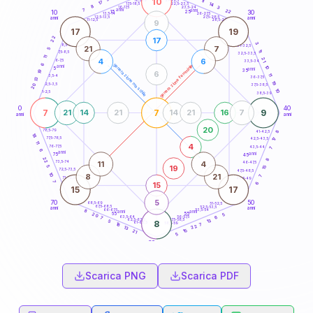
10
11
18,5-19
17
14
22,5-23,5
17,5-18,5
8
3
16-17,5
23,5-24
7
anni
anni
22
15
10
30
25
26-27,5
13,5-14
12,5-13,5
27,5-28,5
anni
anni
11-12,5
28,5-29
9
17
19
22
17
3
8,5-9
31-32,5
21
7
5
11
7,5-8,5
32,5-33,5
11
21
4
6
6-7,5
33,5-34
6
generazione maschile
generazione femminile
anni
10
5
anni
35
19
6
11
3,5-4
36-37,5
13
19
2,5-3,5
20
37,5-38,5
10
1-2,5
38,5-39
0
40
7
7
9
21
14
21
14
21
16
7
anni
anni
20
78,5-79
8
41-42,5
18
77,5-78,5
17
42,5-43,5
11
4
76-77,5
43,5-44
7
6
anni
anni
75
45
22
8
11
4
73,5-74
46-47,5
19
5
15
72,5-73,5
47,5-48,5
10
8
21
7
71-72,5
48,5-49
7
15
6
15
17
5
70
50
68,5-69
51-52,5
67,5-68,5
52,5-53,5
anni
anni
66-67,5
53,5-54
8
anni
anni
65
55
5
20
63,5-64
56-57,5
7
6
62,5-63,5
57,5-58,5
13
5
8
61-62,5
58,5-59
7
18
22
13
15
21
5
60
anni
Scarica PNG
Scarica PDF