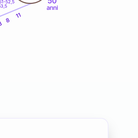
50
51-52,5
53,5
anni
11
8
3