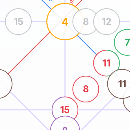
4
15
8
12
7
11
8
11
8
15