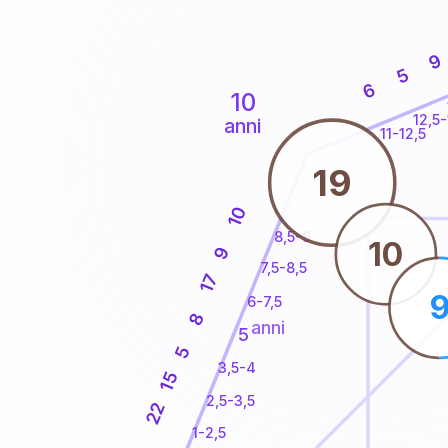
9
5
6
10
12,5-
anni
11-12,5
19
10
8,5-9
10
9
7,5-8,5
17
6-7,5
8
anni
5
5
3,5-4
15
2,5-3,5
22
1-2,5