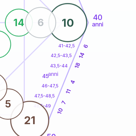
40
10
14
6
anni
41-42,5
6
14
42,5-43,5
18
43,5-44
anni
45
4
46-47,5
11
47,5-48,5
5
7
48,5-49
10
21