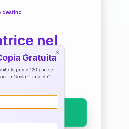
o destino
trice nel
Copia Gratuita
Close
subito le prime 120 pagine
ostra interpretazione
tino: la Guida Completa"
pleto.