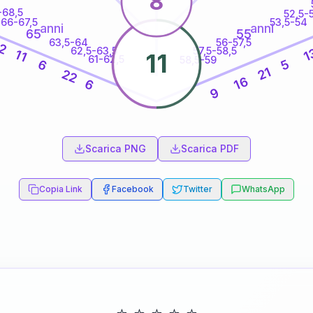
8
-68,5
52,5-
66-67,5
53,5-54
anni
anni
65
55
63,5-64
56-57,5
2
62,5-63,5
57,5-58,5
1
11
11
61-62,5
58,5-59
6
5
21
22
16
6
9
60
anni
Scarica PNG
Scarica PDF
Copia Link
Facebook
Twitter
WhatsApp