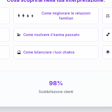
Come migliorare le relazioni
👨‍👩‍👧‍👦
⚖️
familiari
💫
💕
Come risolvere il karma passato
🔮
🌟
Come bilanciare i tuoi chakra
98%
Soddisfazione clienti