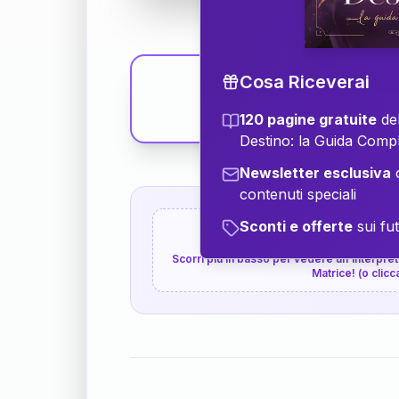
Cosa Riceverai
120 pagine gratuite
del
Destino: la Guida Comp
Newsletter esclusiva
c
contenuti speciali
Sconti e offerte
sui fut
👇
P.S. Interpretazione p
Scorri più in basso per vedere un'interpreta
Matrice! (o clicc