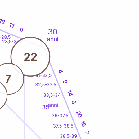
18
11
6
30
-28,5
anni
28,5-29
22
4
31-32,5
7
9
32,5-33,5
14
33,5-34
5
anni
35
20
36-37,5
15
37,5-38,5
7
38,5-39