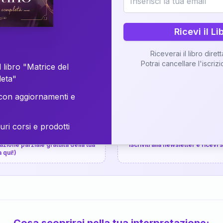
⚡
Consegna in 48 ore
Ricevi il Li
Scopri il Libro
Riceverai il libro diret
Potrai cancellare l'iscriz
📚
Guida completa
 libro "Matrice del
leta"
on aggiornamenti e
uri corsi e prodotti
📚
arziale gratuita
P.P.S.
zione parziale gratuita della tua
Iscriviti alla newsletter e ricevi
a qui!)
Cosa scoprirai nella tua interpretazione: