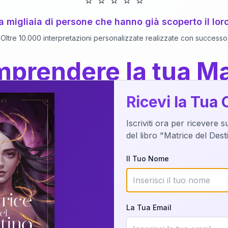
⭐
⭐
⭐
⭐
⭐
 a migliaia di persone che hanno già scoperto il lor
Oltre 10.000 interpretazioni personalizzate realizzate con successo
prendere la tua Ma
a del Libro
dettaglio?
Ricevi la Tua 
Iscriviti ora per ricevere 
o della tua Matrice del Destino attraverso una n
del libro "Matrice del Des
nalizzata o studiando attraverso il manuale com
Il Tuo Nome
Richiedi Interpretazione
La Tua Email
✨
Interpretazione personalizzata