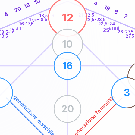
10
4
16
19
20
8
4
12
21-22,5
7
18,5-19
22,5-23,5
17,5-18,5
16-17,5
23,5-24
anni
anni
15
25
26-27,5
13,5-14
13,5
27,5
10
16
9
3
generazione femminile
generazione maschile
20