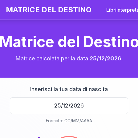
MATRICE DEL DESTINO
Libri
Interpret
Matrice del Destin
Matrice calcolata per la data
25/12/2026
.
Inserisci la tua data di nascita
20
Formato: GG/MM/AAAA
anni