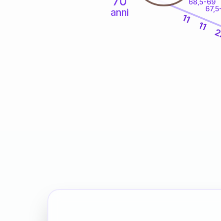
70
68,5-69
67,5
anni
11
11
2