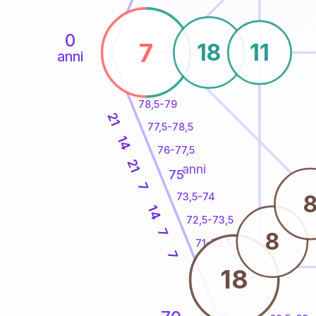
0
7
18
11
anni
78,5-79
21
77,5-78,5
14
76-77,5
21
anni
75
7
73,5-74
14
72,5-73,5
7
8
71-72,5
7
18