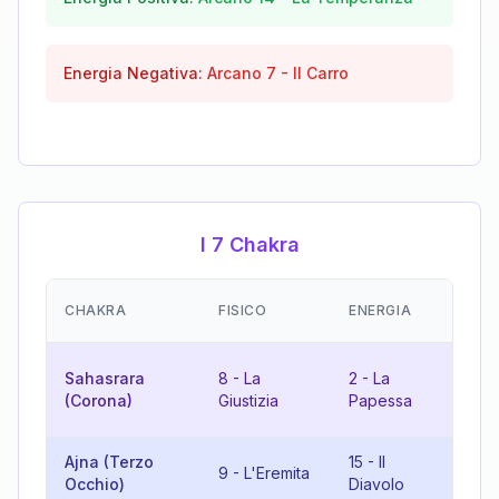
Energia Negativa:
Arcano
7
-
Il Carro
I 7 Chakra
EM
CHAKRA
FISICO
ENERGIA
(R
10
Sahasrara
8
-
La
2
-
La
Ru
(Corona)
Giustizia
Papessa
Fo
Ajna (Terzo
15
-
Il
6
9
-
L'Eremita
Occhio)
Diavolo
Am