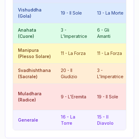
Vishuddha
19
-
Il Sole
13
-
La Morte
5
(Gola)
Anahata
3
-
6
-
Gli
9
(Cuore)
L'Imperatrice
Amanti
L'
Manipura
22
11
-
La Forza
11
-
La Forza
(Plesso Solare)
Ma
Svadhishthana
20
-
Il
3
-
5
(Sacrale)
Giudizio
L'Imperatrice
10
Muladhara
9
-
L'Eremita
19
-
Il Sole
Ru
(Radice)
Fo
16
-
La
15
-
Il
13
Generale
Torre
Diavolo
Mo