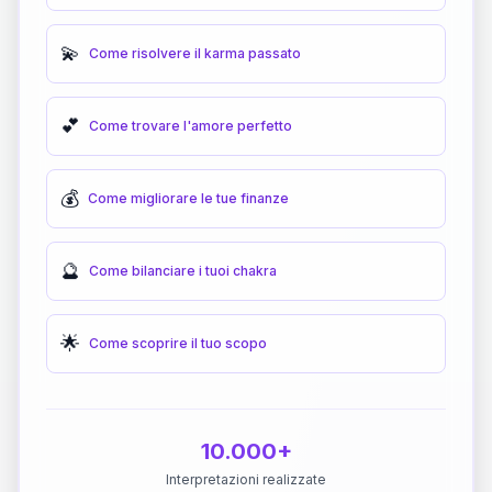
💫
Come risolvere il karma passato
💕
Come trovare l'amore perfetto
💰
Come migliorare le tue finanze
🔮
Come bilanciare i tuoi chakra
🌟
Come scoprire il tuo scopo
10.000+
Interpretazioni realizzate