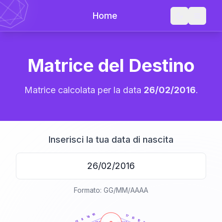
Home
Matrice del Destino
Matrice calcolata per la data
26/02/2016
.
Inserisci la tua data di nascita
Formato: GG/MM/AAAA
20
anni
16
17
14
15
8
10
12
21-22,5