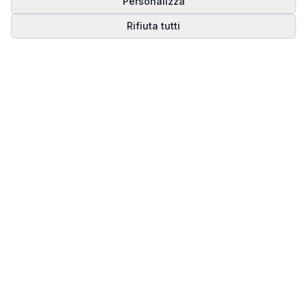
Personalizza
Rifiuta tutti
Matrice del Destino
Scopri il tuo percorso spirituale attraverso la
numerologia della Matrice del Destino.
Il sito ufficiale di