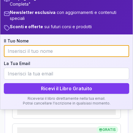
33.5-34
Completa"
Analisi, Significato e
+
4
12
14-16
Newsletter esclusiva
con aggiornamenti e contenuti
34-36
Interpretazione
speciali
+
3
8
16-17.5
36-37.5
Sconti e offerte
sui futuri corsi e prodotti
Clicca su ogni zona per leggere la definizione e
+
3
14
17.5-18.5
37.5-38.5
l'interpretazione!
Il Tuo Nome
+
4
16
18.5-19
38.5-39
GRATIS
Zona del Ritratto
La Tua Email
Importanza:
Ricevi il Libro Gratuito
Riceverai il libro direttamente nella tua email.
Karma Genitore-Figlio
Potrai cancellare l'iscrizione in qualsiasi momento.
Importanza:
GRATIS