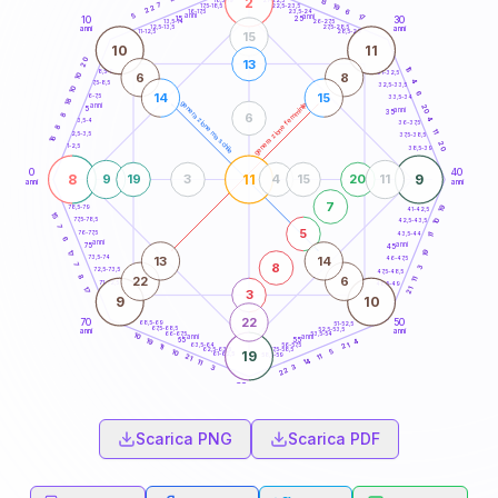
2
13
18,5-19
7
19
22,5-23,5
17,5-18,5
22
6
16-17,5
23,5-24
5
anni
anni
17
15
10
30
25
26-27,5
13,5-14
12,5-13,5
27,5-28,5
anni
anni
11-12,5
28,5-29
15
10
11
20
13
15
8,5-9
31-32,5
6
8
10
4
7,5-8,5
32,5-33,5
10
6
14
15
6-7,5
33,5-34
18
generazione maschile
generazione femminile
anni
20
5
anni
35
8
6
4
3,5-4
36-37,5
8
11
2,5-3,5
37,5-38,5
16
20
1-2,5
38,5-39
0
40
8
11
9
9
19
3
4
15
20
11
anni
anni
7
19
78,5-79
41-42,5
15
77,5-78,5
10
42,5-43,5
7
5
76-77,5
43,5-44
11
6
anni
anni
75
45
19
17
13
14
73,5-74
46-47,5
7
8
3
72,5-73,5
47,5-48,5
8
22
6
11
71-72,5
48,5-49
21
17
3
9
10
22
70
50
68,5-69
51-52,5
67,5-68,5
52,5-53,5
anni
anni
66-67,5
53,5-54
10
anni
anni
65
55
4
19
21
63,5-64
56-57,5
11
62,5-63,5
57,5-58,5
5
10
19
61-62,5
58,5-59
11
21
14
11
3
3
22
60
anni
Scarica PNG
Scarica PDF