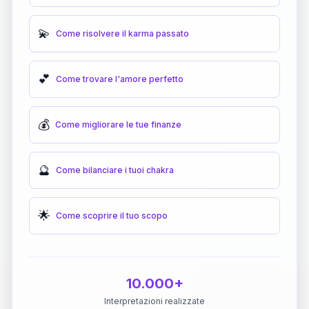
💫
Come risolvere il karma passato
💕
Come trovare l'amore perfetto
💰
Come migliorare le tue finanze
🔮
Come bilanciare i tuoi chakra
🌟
Come scoprire il tuo scopo
10.000+
Interpretazioni realizzate