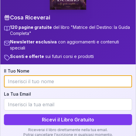
+
6
20
8.5-9
28.5-29
+
5
13
9-11
29-31
Cosa Riceverai
+
6
17
11-12.5
31-32.5
120 pagine gratuite
del libro "Matrice del Destino: la Guida
Completa"
+
4
4
32.5-33.5
12.5-13.5
Newsletter esclusiva
con aggiornamenti e contenuti
Zone della Matrice:
speciali
33.5-34
22
13.5-14
Sconti e offerte
sui futuri corsi e prodotti
Analisi, Significato e
34-36
+
3
18
14-16
Interpretazione
Il Tuo Nome
5
36-37.5
16-17.5
Clicca su ogni zona per leggere la definizione e
5
17.5-18.5
37.5-38.5
l'interpretazione!
La Tua Email
+
6
10
18.5-19
38.5-39
GRATIS
Zona del Ritratto
Ricevi il Libro Gratuito
Importanza:
Riceverai il libro direttamente nella tua email.
Potrai cancellare l'iscrizione in qualsiasi momento.