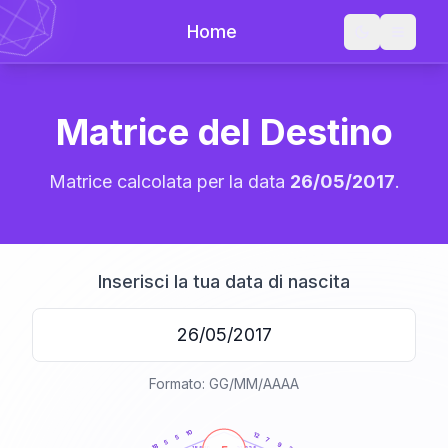
Home
Matrice del Destino
Matrice calcolata per la data
26/05/2017
.
Inserisci la tua data di nascita
Formato: GG/MM/AAAA
20
anni
10
12
5
7
5
9
18
21-22,5