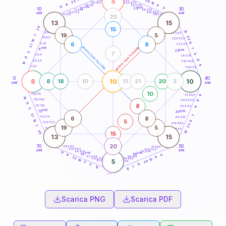
5
20
18,5-19
22
10
22,5-23,5
17,5-18,5
4
8
16-17,5
23,5-24
17
anni
anni
5
15
10
30
25
26-27,5
13,5-14
12,5-13,5
27,5-28,5
anni
anni
11-12,5
28,5-29
20
13
15
20
15
10
8,5-9
31-32,5
19
5
7
22
7,5-8,5
32,5-33,5
10
11
6
8
6-7,5
33,5-34
21
generazione maschile
generazione femminile
anni
7
5
anni
35
7
5
6
3,5-4
36-37,5
11
17
2,5-3,5
37,5-38,5
19
9
1-2,5
38,5-39
0
40
8
10
10
8
18
10
11
21
20
3
anni
anni
10
78,5-79
41-42,5
9
19
77,5-78,5
17
42,5-43,5
11
8
76-77,5
43,5-44
6
5
anni
anni
75
45
21
7
6
8
73,5-74
46-47,5
5
10
11
72,5-73,5
47,5-48,5
22
7
19
5
71-72,5
48,5-49
20
10
15
13
15
20
70
50
68,5-69
51-52,5
67,5-68,5
52,5-53,5
anni
anni
66-67,5
53,5-54
17
anni
anni
65
55
5
4
63,5-64
56-57,5
8
22
62,5-63,5
57,5-58,5
10
18
5
20
61-62,5
58,5-59
5
9
5
7
10
12
60
anni
Scarica PNG
Scarica PDF