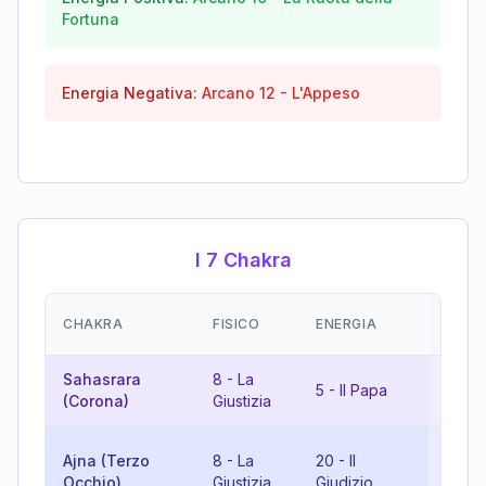
Fortuna
Energia Negativa:
Arcano
12
-
L'Appeso
I 7 Chakra
EMOZ
CHAKRA
FISICO
ENERGIA
(RIS
Sahasrara
8
-
La
13
-
5
-
Il Papa
(Corona)
Giustizia
Mort
10
-
Ajna (Terzo
8
-
La
20
-
Il
Ruota
Occhio)
Giustizia
Giudizio