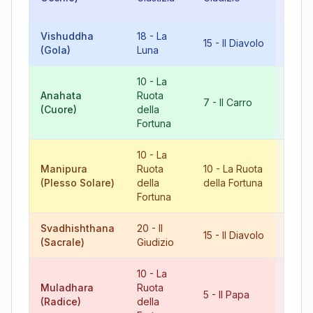
Fort
Vishuddha
18
-
La
6
-
Gl
15
-
Il Diavolo
(Gola)
Luna
Aman
10
-
La
Anahata
Ruota
17
-
7
-
Il Carro
(Cuore)
della
Stell
Fortuna
10
-
La
Manipura
Ruota
10
-
La Ruota
20
-
I
(Plesso Solare)
della
della Fortuna
Giudi
Fortuna
Svadhishthana
20
-
Il
8
-
L
15
-
Il Diavolo
(Sacrale)
Giudizio
Giust
10
-
La
Muladhara
Ruota
15
-
Il
5
-
Il Papa
(Radice)
della
Diav