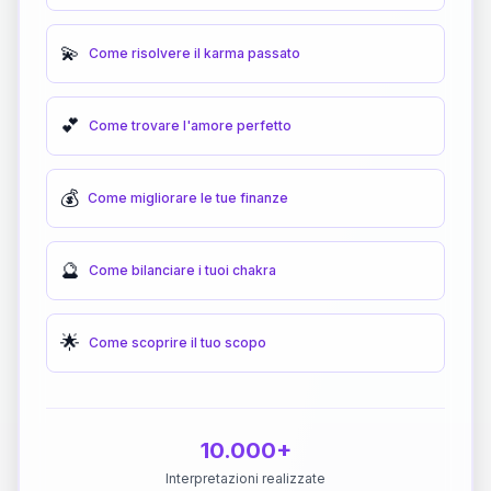
💫
Come risolvere il karma passato
💕
Come trovare l'amore perfetto
💰
Come migliorare le tue finanze
🔮
Come bilanciare i tuoi chakra
🌟
Come scoprire il tuo scopo
10.000+
Interpretazioni realizzate