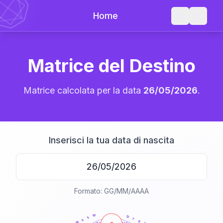
Home
Matrice del Destino
Matrice calcolata per la data
26/05/2026
.
Inserisci la tua data di nascita
Formato: GG/MM/AAAA
20
anni
10
12
5
7
5
9
18
21-22,5