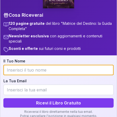
+
6
20
8.5-9
28.5-29
+
5
13
9-11
29-31
Cosa Riceverai
+
6
17
11-12.5
31-32.5
120 pagine gratuite
del libro "Matrice del Destino: la Guida
Completa"
+
4
4
32.5-33.5
12.5-13.5
Newsletter esclusiva
con aggiornamenti e contenuti
Zone della Matrice:
speciali
33.5-34
22
13.5-14
Sconti e offerte
sui futuri corsi e prodotti
Analisi, Significato e
34-36
+
3
18
14-16
Interpretazione
Il Tuo Nome
5
36-37.5
16-17.5
Clicca su ogni zona per leggere la definizione e
5
17.5-18.5
37.5-38.5
l'interpretazione!
La Tua Email
+
6
10
18.5-19
38.5-39
GRATIS
Zona del Ritratto
Ricevi il Libro Gratuito
Importanza:
Riceverai il libro direttamente nella tua email.
Potrai cancellare l'iscrizione in qualsiasi momento.