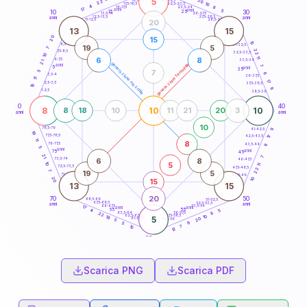
5
20
18,5-19
22
10
22,5-23,5
17,5-18,5
4
8
16-17,5
23,5-24
17
anni
anni
5
15
10
30
25
26-27,5
13,5-14
12,5-13,5
27,5-28,5
anni
anni
11-12,5
28,5-29
20
13
15
20
15
10
8,5-9
31-32,5
19
5
7
22
7,5-8,5
32,5-33,5
10
11
6
8
6-7,5
33,5-34
21
generazione maschile
generazione femminile
anni
7
5
anni
35
7
5
6
3,5-4
36-37,5
11
17
2,5-3,5
37,5-38,5
19
9
1-2,5
38,5-39
0
40
8
10
10
8
18
10
11
21
20
3
anni
anni
10
78,5-79
41-42,5
9
19
77,5-78,5
17
42,5-43,5
11
8
76-77,5
43,5-44
6
5
anni
anni
75
45
21
7
6
8
73,5-74
46-47,5
5
10
11
72,5-73,5
47,5-48,5
22
7
19
5
71-72,5
48,5-49
20
10
15
13
15
20
70
50
68,5-69
51-52,5
67,5-68,5
52,5-53,5
anni
anni
66-67,5
53,5-54
17
anni
anni
65
55
5
4
63,5-64
56-57,5
8
22
62,5-63,5
57,5-58,5
10
18
5
20
61-62,5
58,5-59
5
9
5
7
10
12
60
anni
Scarica PNG
Scarica PDF