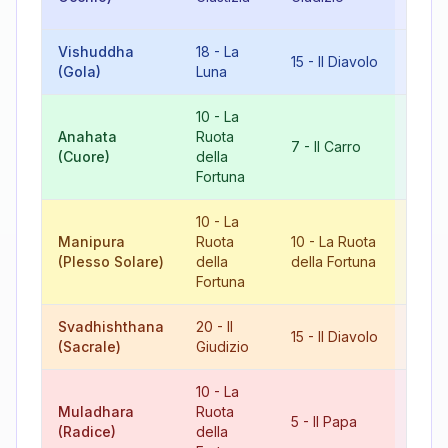
Fort
Vishuddha
18
-
La
6
-
Gl
15
-
Il Diavolo
(Gola)
Luna
Aman
10
-
La
Anahata
Ruota
17
-
7
-
Il Carro
(Cuore)
della
Stell
Fortuna
10
-
La
Manipura
Ruota
10
-
La Ruota
20
-
I
(Plesso Solare)
della
della Fortuna
Giudi
Fortuna
Svadhishthana
20
-
Il
8
-
L
15
-
Il Diavolo
(Sacrale)
Giudizio
Giust
10
-
La
Muladhara
Ruota
15
-
Il
5
-
Il Papa
(Radice)
della
Diav