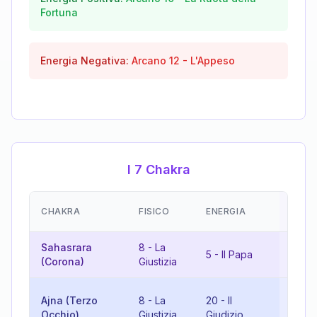
Fortuna
Energia Negativa:
Arcano
12
-
L'Appeso
I 7 Chakra
EMOZ
CHAKRA
FISICO
ENERGIA
(RIS
Sahasrara
8
-
La
13
-
5
-
Il Papa
(Corona)
Giustizia
Mort
10
-
Ajna (Terzo
8
-
La
20
-
Il
Ruota
Occhio)
Giustizia
Giudizio