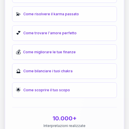
💫
Come risolvere il karma passato
💕
Come trovare l'amore perfetto
💰
Come migliorare le tue finanze
🔮
Come bilanciare i tuoi chakra
🌟
Come scoprire il tuo scopo
10.000+
Interpretazioni realizzate