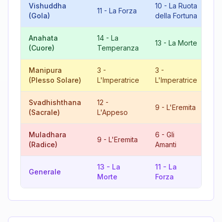
Vishuddha
10
-
La Ruota
21
11
-
La Forza
(Gola)
della Fortuna
M
Anahata
14
-
La
9
13
-
La Morte
(Cuore)
Temperanza
L'
Manipura
3
-
3
-
6
(Plesso Solare)
L'Imperatrice
L'Imperatrice
Am
Svadhishthana
12
-
21
9
-
L'Eremita
(Sacrale)
L'Appeso
M
Muladhara
6
-
Gli
15
9
-
L'Eremita
(Radice)
Amanti
Di
13
-
La
11
-
La
15
Generale
Morte
Forza
Di