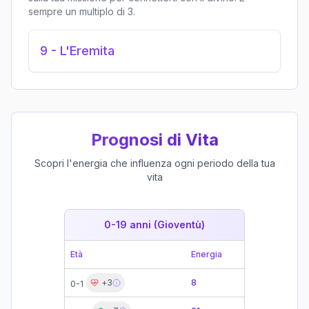
sempre un multiplo di 3.
9
-
L'Eremita
Prognosi di Vita
Scopri l'energia che influenza ogni periodo della tua
vita
0-19 anni (Gioventù)
19-39 
Età
Energia
Età
+
3
8
0-1
19-21