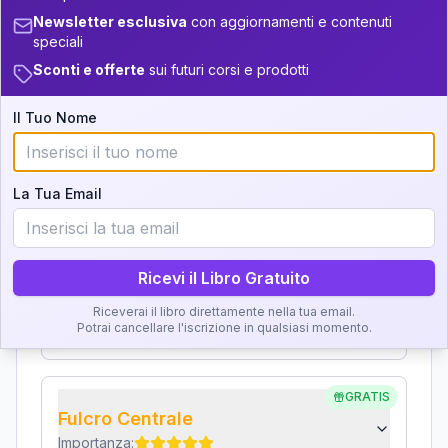
Interpretazione
Newsletter esclusiva
con aggiornamenti e contenuti
+
2
6
16-17.5
36-37.5
speciali
Sconti e offerte
sui futuri corsi e prodotti
Clicca su ogni zona per leggere la definizione e
11
17.5-18.5
37.5-38.5
l'interpretazione!
+
3
18
18.5-19
Il Tuo Nome
38.5-39
GRATIS
Zona del Ritratto
La Tua Email
Importanza:
Ricevi il Libro Gratuito
Karma Genitore-Figlio
Riceverai il libro direttamente nella tua email.
Importanza:
Potrai cancellare l'iscrizione in qualsiasi momento.
GRATIS
Fulcro Centrale
Importanza: