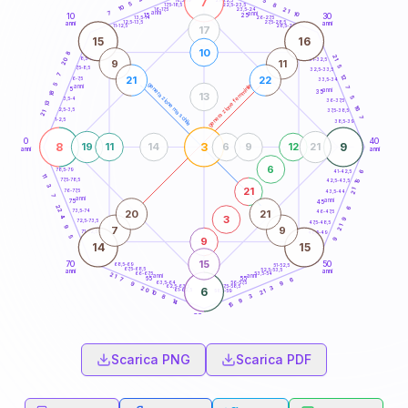
7
5
18,5-19
5
8
22,5-23,5
17,5-18,5
10
21
16-17,5
23,5-24
7
anni
anni
10
15
10
30
25
26-27,5
13,5-14
12,5-13,5
27,5-28,5
anni
anni
11-12,5
28,5-29
17
15
16
10
8
21
8,5-9
20
31-32,5
9
11
5
7,5-8,5
32,5-33,5
7
12
21
22
6-7,5
33,5-34
5
generazione maschile
generazione femminile
anni
7
5
anni
18
35
13
5
3,5-4
36-37,5
13
16
2,5-3,5
37,5-38,5
21
7
1-2,5
38,5-39
0
40
8
3
9
19
11
14
6
9
12
21
anni
anni
6
78,5-79
41-42,5
6
11
77,5-78,5
15
42,5-43,5
3
21
21
76-77,5
43,5-44
7
anni
anni
75
45
22
6
20
21
73,5-74
46-47,5
3
4
9
72,5-73,5
47,5-48,5
21
9
7
9
71-72,5
48,5-49
5
9
9
14
15
15
70
50
68,5-69
51-52,5
67,5-68,5
52,5-53,5
anni
anni
66-67,5
53,5-54
21
anni
anni
65
55
7
6
63,5-64
56-57,5
9
9
62,5-63,5
57,5-58,5
3
20
6
61-62,5
58,5-59
21
10
3
8
9
14
15
60
anni
Scarica PNG
Scarica PDF