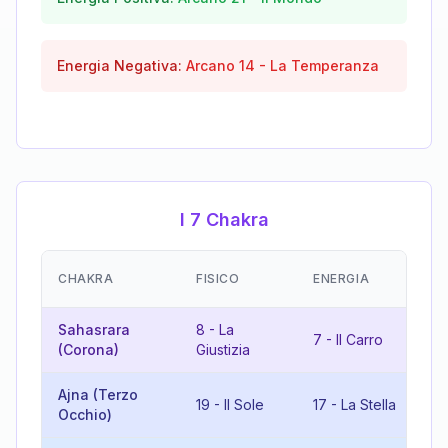
Energia Negativa:
Arcano
14
-
La Temperanza
I 7 Chakra
EM
CHAKRA
FISICO
ENERGIA
(R
Sahasrara
8
-
La
15
7
-
Il Carro
(Corona)
Giustizia
Di
Ajna (Terzo
9
19
-
Il Sole
17
-
La Stella
Occhio)
L'