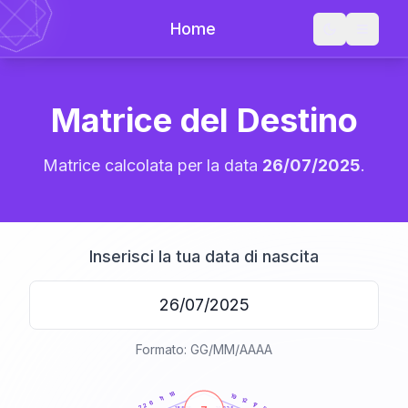
Home
Matrice del Destino
Matrice calcolata per la data
26/07/2025
.
Inserisci la tua data di nascita
Formato: GG/MM/AAAA
20
anni
18
19
11
12
6
17
22
21-22,5