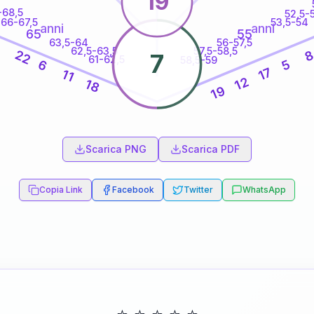
19
-68,5
52,5-
66-67,5
53,5-54
anni
anni
65
55
63,5-64
56-57,5
5
62,5-63,5
57,5-58,5
22
7
61-62,5
58,5-59
6
5
17
11
12
18
19
60
anni
Scarica PNG
Scarica PDF
Copia Link
Facebook
Twitter
WhatsApp