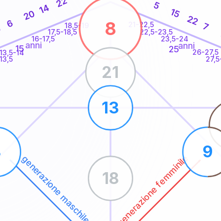
22
5
14
15
20
22
6
8
21-22,5
7
18,5-19
0
22,5-23,5
17,5-18,5
16-17,5
23,5-24
anni
anni
15
25
26-27,5
13,5-14
13,5
27,5
21
13
8
9
generazione femminile
generazione maschile
18