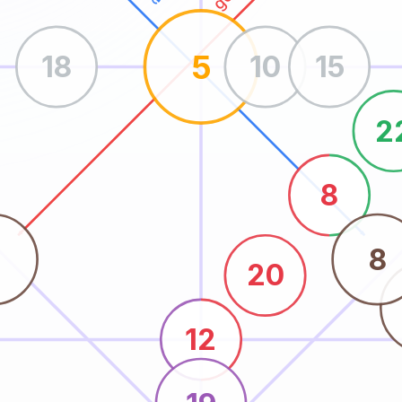
5
18
10
15
2
8
7
8
20
12