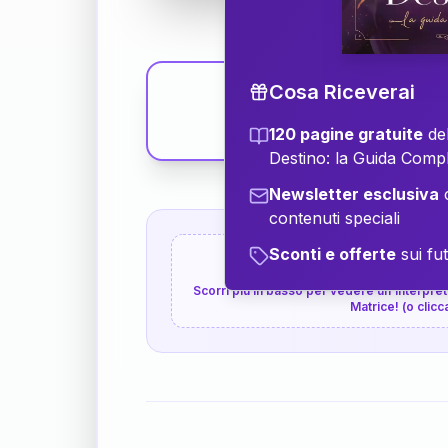
Cosa Riceverai
120 pagine gratuite
del
Destino: la Guida Comp
Newsletter esclusiva
c
contenuti speciali
Sconti e offerte
sui fut
👇
P.S. Interpretazione p
Scorri più in basso per vedere un'interpreta
Matrice! (o clicc