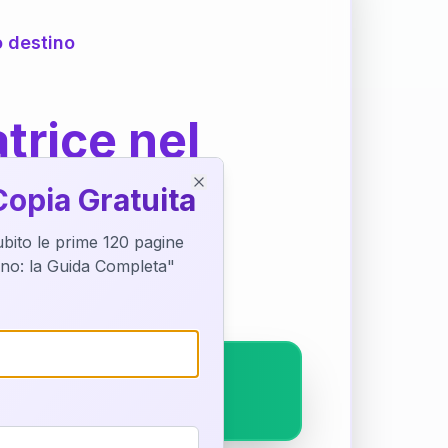
o destino
trice nel
Copia Gratuita
Close
subito le prime 120 pagine
ostra interpretazione
tino: la Guida Completa"
pleto.