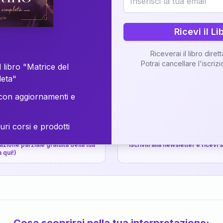
⚡
Consegna in 48 ore
Ricevi il Li
Scopri il Libro
Riceverai il libro diret
Potrai cancellare l'iscriz
📚
Guida completa
 libro "Matrice del
leta"
on aggiornamenti e
uri corsi e prodotti
📚
arziale gratuita
P.P.S.
zione parziale gratuita della tua
Iscriviti alla newsletter e ricevi
a qui!)
Cosa scoprirai nella tua interpretazione: