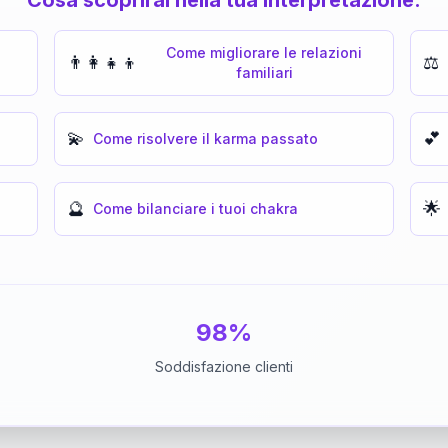
Come migliorare le relazioni
👨‍👩‍👧‍👦
⚖️
familiari
💫
💕
Come risolvere il karma passato
🔮
🌟
Come bilanciare i tuoi chakra
98%
Soddisfazione clienti