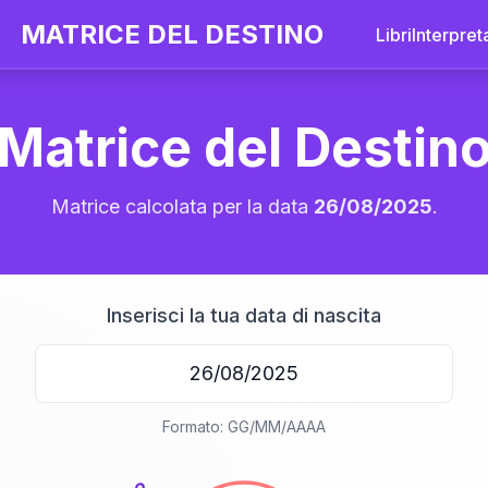
MATRICE DEL DESTINO
Libri
Interpret
Matrice del Destin
Matrice calcolata per la data
26/08/2025
.
Inserisci la tua data di nascita
20
Formato: GG/MM/AAAA
anni