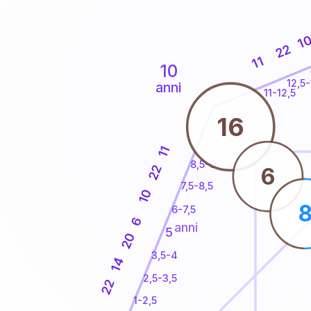
1
22
11
10
12,5-
anni
11-12,5
16
11
8,5-9
22
6
7,5-8,5
10
6-7,5
6
anni
5
20
3,5-4
14
2,5-3,5
22
1-2,5