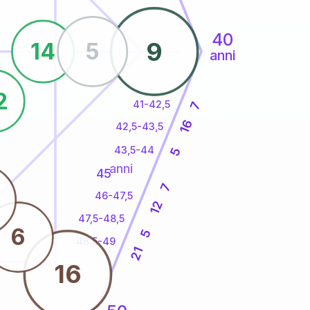
40
9
14
5
anni
2
41-42,5
7
16
42,5-43,5
43,5-44
5
anni
45
7
46-47,5
12
47,5-48,5
6
5
48,5-49
21
16