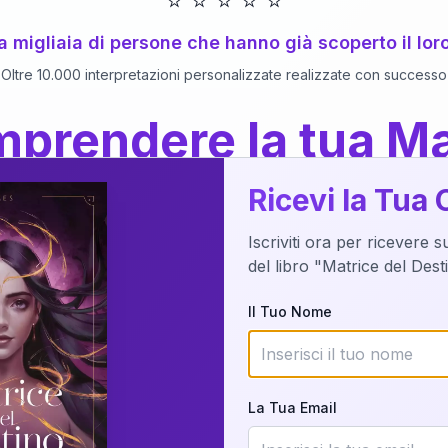
⭐
⭐
⭐
⭐
⭐
 a migliaia di persone che hanno già scoperto il lor
Oltre 10.000 interpretazioni personalizzate realizzate con successo
prendere la tua Ma
a del Libro
dettaglio?
Ricevi la Tua 
Iscriviti ora per ricevere 
o della tua Matrice del Destino attraverso una n
del libro "Matrice del Des
nalizzata o studiando attraverso il manuale com
Il Tuo Nome
Richiedi Interpretazione
La Tua Email
✨
Interpretazione personalizzata