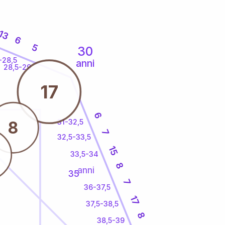
13
6
5
30
-28,5
anni
28,5-29
17
6
31-32,5
8
7
32,5-33,5
15
33,5-34
8
anni
35
7
36-37,5
17
37,5-38,5
8
38,5-39