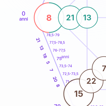
0
8
21
13
anni
78,5-79
21
77,5-78,5
13
76-77,5
18
anni
75
5
73,5-74
7
72,5-73,5
20
22
71-72,5
8
15