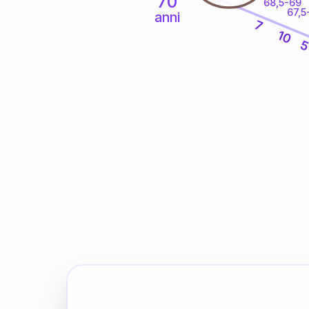
70
68,5-69
67,5
anni
7
10