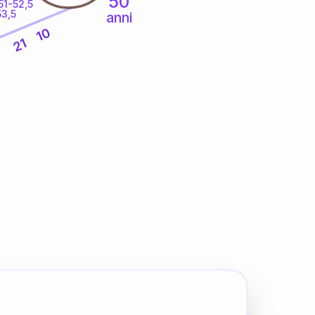
50
51-52,5
53,5
anni
10
21
8