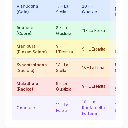
10
-
L
Vishuddha
17
-
La
20
-
Il
Ruota 
(Gola)
Stella
Giudizio
Fortun
Anahata
8
-
La
11
-
La Forza
19
-
Il
(Cuore)
Giustizia
Manipura
9
-
18
-
L
9
-
L'Eremita
(Plesso Solare)
L'Eremita
Luna
Svadhishthana
17
-
La
8
-
La
18
-
La Luna
(Sacrale)
Stella
Giusti
Muladhara
8
-
La
17
-
L
9
-
L'Eremita
(Radice)
Giustizia
Stella
10
-
La
11
-
La
12
-
Generale
Ruota della
Forza
L'App
Fortuna