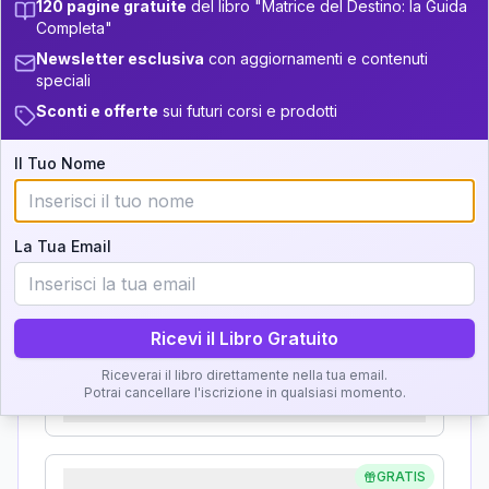
120 pagine gratuite
del libro "Matrice del Destino: la Guida
Analisi, Significato e
Completa"
34-36
+
4
3
14-16
Newsletter esclusiva
con aggiornamenti e contenuti
Interpretazione
speciali
36-37.5
+
6
17
16-17.5
Sconti e offerte
sui futuri corsi e prodotti
Clicca su ogni zona per leggere la definizione e
37.5-38.5
+
3
14
17.5-18.5
l'interpretazione!
Il Tuo Nome
38.5-39
+
5
7
18.5-19
GRATIS
Zona del Ritratto
La Tua Email
Importanza:
Ricevi il Libro Gratuito
Karma Genitore-Figlio
Riceverai il libro direttamente nella tua email.
Potrai cancellare l'iscrizione in qualsiasi momento.
Importanza:
GRATIS