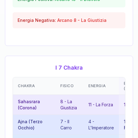
Energia Negativa:
Arcano
8
-
La Giustizia
I 7 Chakra
EMOZI
CHAKRA
FISICO
ENERGIA
(RISUL
Sahasrara
8
-
La
11
-
La Forza
19
-
Il
(Corona)
Giustizia
Ajna (Terzo
7
-
Il
4
-
11
-
La
Occhio)
Carro
L'Imperatore
Forza