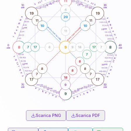
11
3
18,5-19
7
7
22,5-23,5
17,5-18,5
22
22
16-17,5
23,5-24
5
anni
anni
5
15
10
30
25
26-27,5
13,5-14
12,5-13,5
27,5-28,5
anni
anni
11-12,5
28,5-29
4
19
19
20
11
11
8,5-9
31-32,5
11
11
10
10
7,5-8,5
32,5-33,5
19
19
10
10
6-7,5
33,5-34
9
generazione maschile
generazione femminile
anni
9
5
anni
35
8
11
8
3,5-4
36-37,5
17
17
2,5-3,5
37,5-38,5
7
7
1-2,5
38,5-39
0
40
8
9
8
7
17
8
9
18
17
7
anni
anni
7
78,5-79
41-42,5
5
5
77,5-78,5
15
42,5-43,5
15
22
8
76-77,5
43,5-44
22
anni
anni
75
45
7
7
8
8
73,5-74
46-47,5
8
13
13
72,5-73,5
47,5-48,5
6
7
7
6
71-72,5
48,5-49
5
18
5
17
17
9
70
50
68,5-69
51-52,5
67,5-68,5
52,5-53,5
anni
anni
66-67,5
53,5-54
6
anni
anni
65
55
7
6
63,5-64
56-57,5
7
15
62,5-63,5
57,5-58,5
15
8
9
61-62,5
58,5-59
8
7
7
17
17
8
8
60
anni
Scarica PNG
Scarica PDF