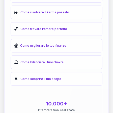
💫
Come risolvere il karma passato
💕
Come trovare l'amore perfetto
💰
Come migliorare le tue finanze
🔮
Come bilanciare i tuoi chakra
🌟
Come scoprire il tuo scopo
10.000+
Interpretazioni realizzate