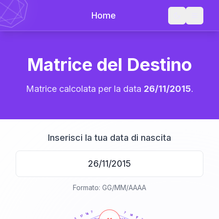
Home
Matrice del Destino
Matrice calcolata per la data
26/11/2015
.
Inserisci la tua data di nascita
Formato: GG/MM/AAAA
20
anni
7
7
14
14
17
17
3
21-22,5