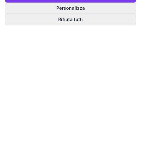
Personalizza
Rifiuta tutti
Matrice del Destino
Scopri il tuo percorso spirituale attraverso la