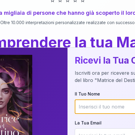
⭐
⭐
⭐
⭐
⭐
 a migliaia di persone che hanno già scoperto il lor
Oltre 10.000 interpretazioni personalizzate realizzate con successo
prendere la tua Ma
a del Libro
dettaglio?
Ricevi la Tua 
Iscriviti ora per ricevere 
o della tua Matrice del Destino attraverso una n
del libro "Matrice del Des
nalizzata o studiando attraverso il manuale com
Il Tuo Nome
Richiedi Interpretazione
La Tua Email
✨
Interpretazione personalizzata