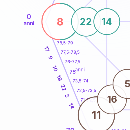
0
8
22
14
anni
78,5-79
17
77,5-78,5
9
76-77,5
10
anni
75
19
73,5-74
22
72,5-73,5
3
16
71-72,5
14
11