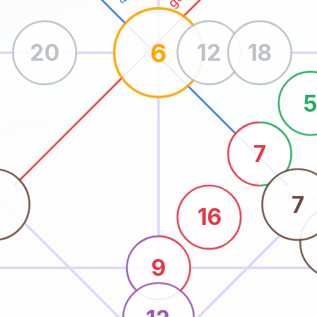
6
20
12
18
7
5
7
16
9