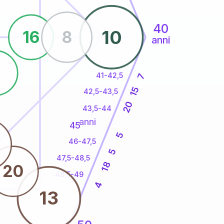
40
10
16
8
anni
5
41-42,5
7
15
42,5-43,5
20
43,5-44
anni
45
5
46-47,5
5
47,5-48,5
18
20
48,5-49
4
13