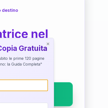
o destino
trice nel
Copia Gratuita
Close
subito le prime 120 pagine
ostra interpretazione
tino: la Guida Completa"
pleto.