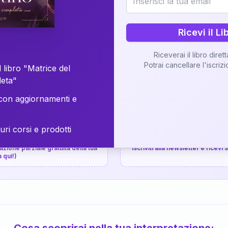
⚡
Consegna in 48 ore
Ricevi il Li
Scopri il Libro
Riceverai il libro diret
Potrai cancellare l'iscriz
📚
Guida completa
 libro "Matrice del
leta"
on aggiornamenti e
uri corsi e prodotti
📚
arziale gratuita
P.P.S.
zione parziale gratuita della tua
Iscriviti alla newsletter e ricevi
a qui!)
Cosa scoprirai nella tua interpretazione: