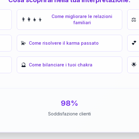
Come migliorare le relazioni
👨‍👩‍👧‍👦
⚖️
familiari
💫
💕
Come risolvere il karma passato
🔮
🌟
Come bilanciare i tuoi chakra
98%
Soddisfazione clienti