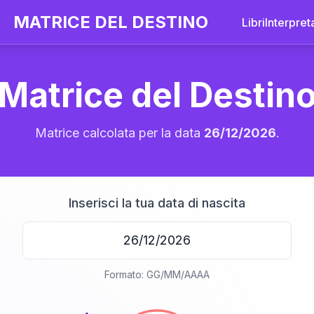
MATRICE DEL DESTINO
Libri
Interpret
Matrice del Destin
Matrice calcolata per la data
26/12/2026
.
Inserisci la tua data di nascita
20
Formato: GG/MM/AAAA
anni