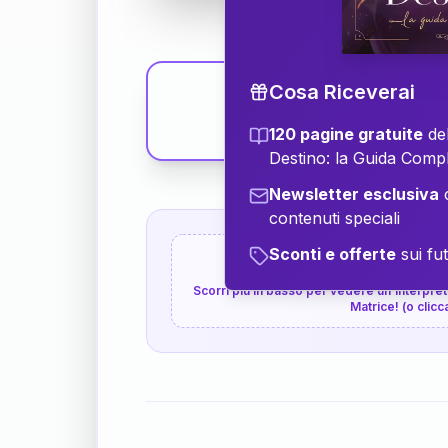
Cosa Riceverai
120 pagine gratuite
del
Destino: la Guida Comp
Newsletter esclusiva
c
contenuti speciali
Sconti e offerte
sui fut
👇
P.S. Interpretazione p
Scorri più in basso per vedere un'interpreta
Matrice! (o clicc