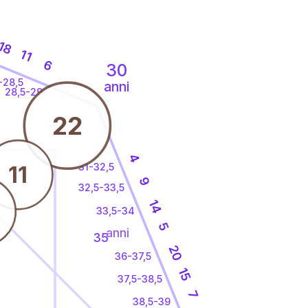
18
11
6
30
-28,5
anni
28,5-29
22
4
31-32,5
11
9
32,5-33,5
14
33,5-34
5
anni
35
20
36-37,5
15
37,5-38,5
7
38,5-39