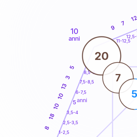
1
7
9
10
12,5-
anni
11-12,5
20
5
8,5-9
7
3
7,5-8,5
13
6-7,5
10
anni
5
10
3,5-4
18
2,5-3,5
8
1-2,5