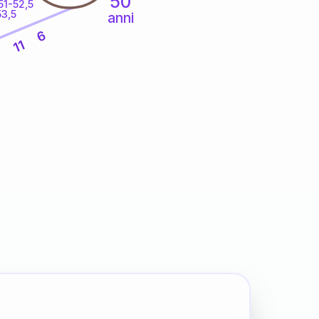
50
51-52,5
53,5
anni
6
11
9