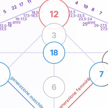
11
4
17
19
22
8
12
5
21-22,5
7
18,5-19
2
22,5-23,5
17,5-18,5
16-17,5
23,5-24
anni
anni
15
25
26-27,5
13,5-14
13,5
27,5
3
18
5
7
generazione femminile
generazione maschile
6