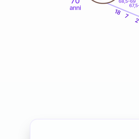
70
68,5-69
67,5
anni
18
7
2