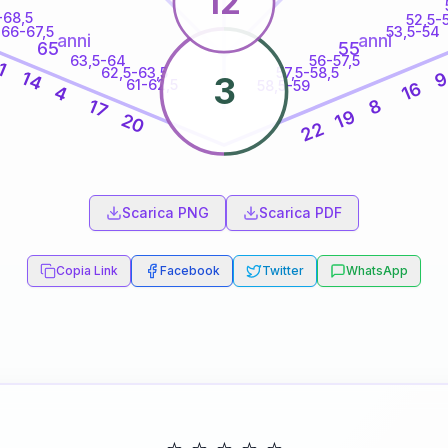
12
-68,5
52,5-
66-67,5
53,5-54
anni
anni
65
55
63,5-64
56-57,5
1
62,5-63,5
57,5-58,5
14
3
61-62,5
58,5-59
16
4
8
17
19
20
22
60
anni
Scarica PNG
Scarica PDF
Copia Link
Facebook
Twitter
WhatsApp