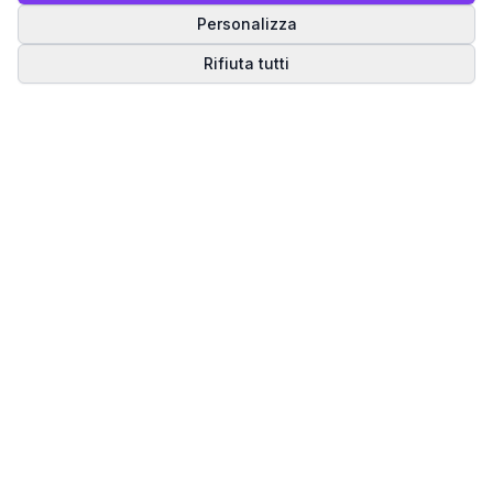
Personalizza
Rifiuta tutti
Matrice del Destino
Scopri il tuo percorso spirituale attraverso la