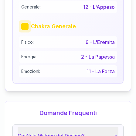
12
-
L'Appeso
Generale:
Chakra Generale
9
-
L'Eremita
Fisico:
2
-
La Papessa
Energia:
11
-
La Forza
Emozioni:
Domande Frequenti
Cos'è la Matrice del Destino?