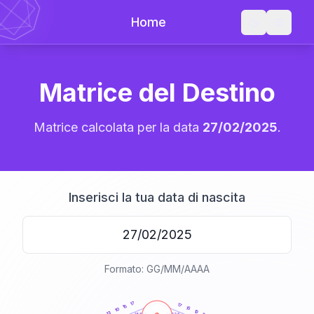
Home
Matrice del Destino
Matrice calcolata per la data
27/02/2025
.
Inserisci la tua data di nascita
Formato: GG/MM/AAAA
20
anni
17
17
15
15
10
10
13
21-22,5