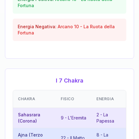
Fortuna
Energia Negativa:
Arcano
10
-
La Ruota della
Fortuna
I 7 Chakra
EM
CHAKRA
FISICO
ENERGIA
(R
Sahasrara
2
-
La
9
-
L'Eremita
11
(Corona)
Papessa
Ajna (Terzo
8
-
La
3
-
22
-
Il Matto