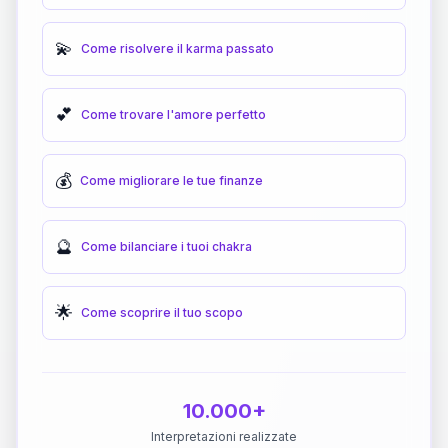
💫
Come risolvere il karma passato
💕
Come trovare l'amore perfetto
💰
Come migliorare le tue finanze
🔮
Come bilanciare i tuoi chakra
🌟
Come scoprire il tuo scopo
10.000+
Interpretazioni realizzate