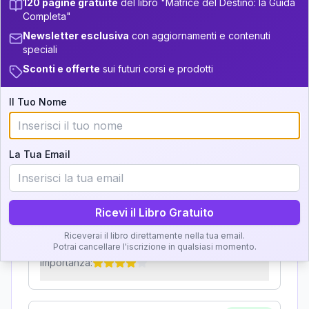
120 pagine gratuite
del libro "Matrice del Destino: la Guida
Zone della Matrice:
+
6
19
13.5-14
Completa"
33.5-34
Analisi, Significato e
Newsletter esclusiva
con aggiornamenti e contenuti
+
5
13
14-16
34-36
speciali
Interpretazione
Sconti e offerte
sui futuri corsi e prodotti
+
6
10
16-17.5
36-37.5
Clicca su ogni zona per leggere la definizione e
+
4
15
17.5-18.5
37.5-38.5
Il Tuo Nome
l'interpretazione!
+
6
17
18.5-19
38.5-39
GRATIS
La Tua Email
Zona del Ritratto
Importanza:
Ricevi il Libro Gratuito
Riceverai il libro direttamente nella tua email.
Karma Genitore-Figlio
Potrai cancellare l'iscrizione in qualsiasi momento.
Importanza: