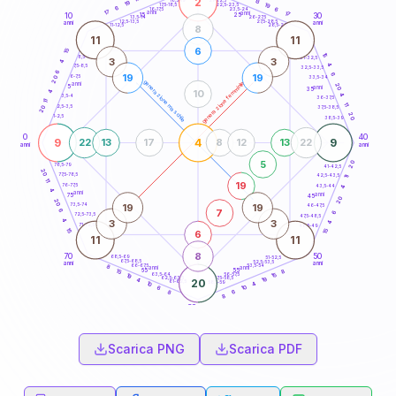
2
13
18,5-19
19
19
22,5-23,5
17,5-18,5
6
6
16-17,5
23,5-24
17
anni
anni
17
15
10
30
25
26-27,5
13,5-14
12,5-13,5
27,5-28,5
anni
anni
11-12,5
28,5-29
8
11
11
6
15
15
8,5-9
31-32,5
3
3
4
4
7,5-8,5
32,5-33,5
6
6
19
19
6-7,5
20
33,5-34
generazione maschile
generazione femminile
anni
20
5
anni
35
10
4
4
3,5-4
36-37,5
11
11
2,5-3,5
20
37,5-38,5
20
1-2,5
38,5-39
0
40
9
4
9
22
13
17
8
12
13
22
anni
anni
5
20
78,5-79
41-42,5
20
77,5-78,5
42,5-43,5
11
11
19
76-77,5
43,5-44
4
4
anni
anni
75
45
20
20
19
19
73,5-74
46-47,5
7
6
6
72,5-73,5
47,5-48,5
4
3
3
4
71-72,5
48,5-49
15
15
6
11
11
8
70
50
68,5-69
51-52,5
67,5-68,5
52,5-53,5
anni
anni
66-67,5
53,5-54
8
anni
anni
65
55
8
15
15
63,5-64
56-57,5
19
62,5-63,5
57,5-58,5
19
4
20
61-62,5
58,5-59
4
10
10
6
6
8
8
60
anni
Scarica PNG
Scarica PDF