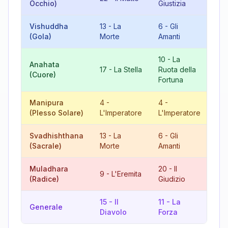
Occhio)
Giustizia
L'I
Vishuddha
13
-
La
6
-
Gli
19
(Gola)
Morte
Amanti
10
-
La
Anahata
17
-
La Stella
Ruota della
9
(Cuore)
Fortuna
Manipura
4
-
4
-
8
(Plesso Solare)
L'Imperatore
L'Imperatore
Giu
Svadhishthana
13
-
La
6
-
Gli
19
(Sacrale)
Morte
Amanti
Muladhara
20
-
Il
9
-
L'Eremita
11
(Radice)
Giudizio
15
-
Il
11
-
La
8
Generale
Diavolo
Forza
Giu