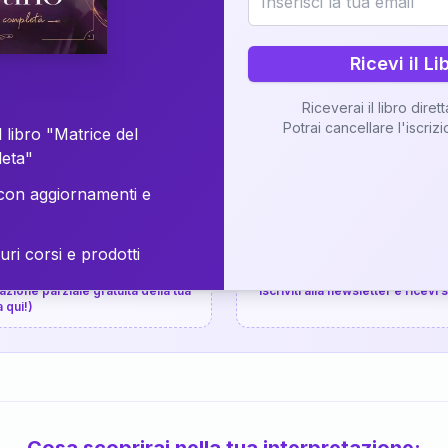
⚡
Consegna in 48 ore
Ricevi il Li
Scopri il Libro
Riceverai il libro diret
Potrai cancellare l'iscriz
📚
Guida completa
 libro "Matrice del
leta"
on aggiornamenti e
uri corsi e prodotti
📚
arziale gratuita
P.P.S.
zione parziale gratuita della tua
Iscriviti alla newsletter e ricevi
a qui!)
Cosa scoprirai nella tua interpretazione: