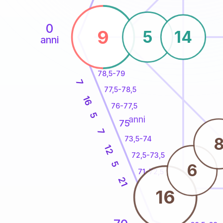
0
9
5
14
anni
78,5-79
7
77,5-78,5
16
76-77,5
5
anni
75
7
73,5-74
12
72,5-73,5
5
6
71-72,5
21
16