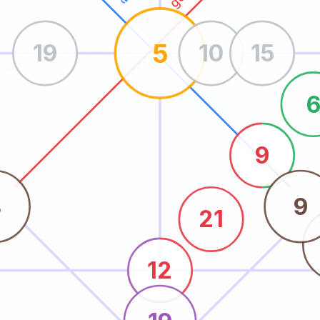
5
19
10
15
9
8
9
21
12