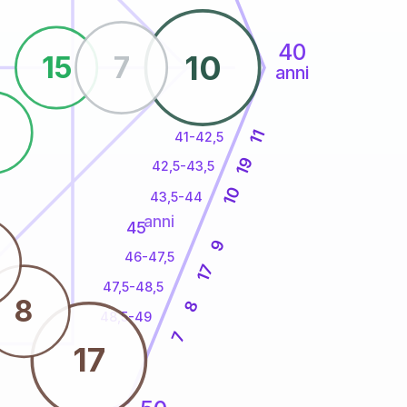
40
10
15
7
anni
6
11
41-42,5
19
42,5-43,5
10
43,5-44
anni
45
9
46-47,5
17
47,5-48,5
8
8
48,5-49
7
17