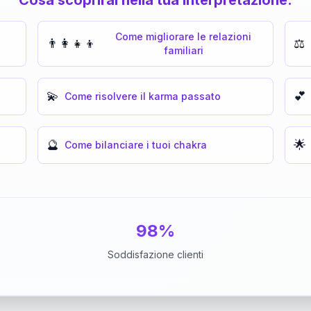
Come migliorare le relazioni
👨‍👩‍👧‍👦
⚖️
familiari
💫
💕
Come risolvere il karma passato
🔮
🌟
Come bilanciare i tuoi chakra
98%
Soddisfazione clienti