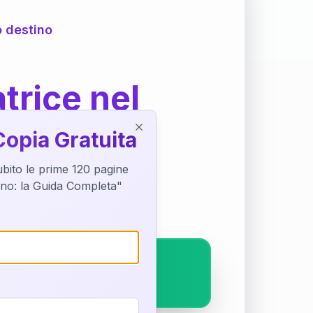
o destino
trice nel
Copia Gratuita
Close
subito le prime 120 pagine
ostra interpretazione
tino: la Guida Completa"
pleto.