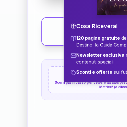
Cosa Riceverai
120 pagine gratuite
del
Destino: la Guida Comp
Newsletter esclusiva
c
contenuti speciali
Sconti e offerte
sui fut
👇
P.S. Interpretazione p
Scorri più in basso per vedere un'interpreta
Matrice! (o clicc