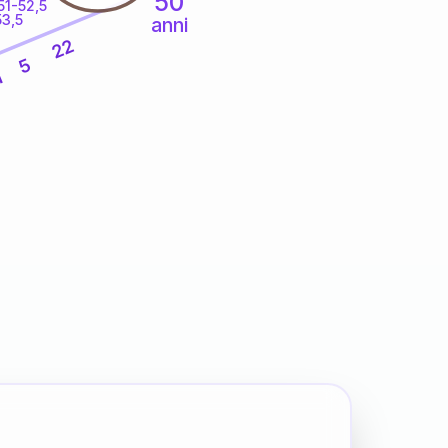
50
51-52,5
53,5
anni
22
5
1