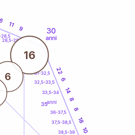
6
11
9
30
-28,5
anni
28,5-29
16
22
31-32,5
6
6
32,5-33,5
14
33,5-34
8
anni
35
8
36-37,5
18
37,5-38,5
10
38,5-39