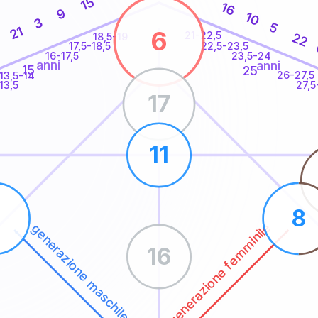
15
16
9
10
3
5
21
6
21-22,5
22
18,5-19
22,5-23,5
17,5-18,5
16-17,5
23,5-24
anni
anni
15
25
26-27,5
13,5-14
13,5
27,5
17
11
7
8
generazione femminile
generazione maschile
16