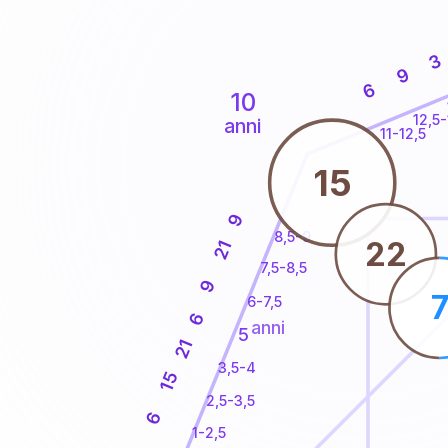
3
9
6
10
12,5-
anni
11-12,5
15
9
8,5-9
22
21
7,5-8,5
9
6-7,5
6
anni
5
21
3,5-4
15
2,5-3,5
6
1-2,5