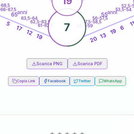
19
-68,5
52,5-
66-67,5
53,5-54
anni
anni
65
55
63,5-64
56-57,5
8
62,5-63,5
57,5-58,5
1
5
7
61-62,5
58,5-59
6
17
19
12
13
19
20
60
anni
Scarica PNG
Scarica PDF
Copia Link
Facebook
Twitter
WhatsApp