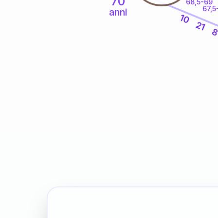
70
68,5-69
67,5
anni
10
21