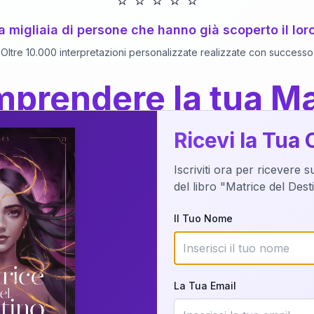
⭐
⭐
⭐
⭐
⭐
 a migliaia di persone che hanno già scoperto il lor
Oltre 10.000 interpretazioni personalizzate realizzate con successo
prendere la tua Ma
a del Libro
dettaglio?
Ricevi la Tua 
Iscriviti ora per ricevere 
o della tua Matrice del Destino attraverso una n
del libro "Matrice del Des
nalizzata o studiando attraverso il manuale com
Il Tuo Nome
Richiedi Interpretazione
La Tua Email
✨
Interpretazione personalizzata