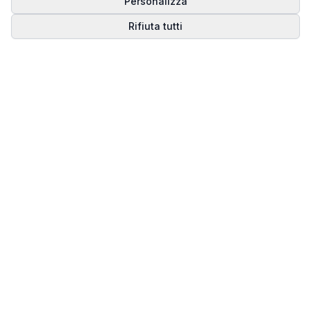
Personalizza
Rifiuta tutti
Matrice del Destino
Scopri il tuo percorso spirituale attraverso la
numerologia della Matrice del Destino.
Il sito ufficiale di