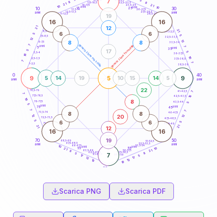
7
5
18,5-19
8
8
22,5-23,5
17,5-18,5
21
21
16-17,5
23,5-24
10
anni
anni
10
15
10
30
25
26-27,5
13,5-14
12,5-13,5
27,5-28,5
anni
anni
11-12,5
28,5-29
19
16
16
12
21
21
8,5-9
31-32,5
6
6
5
5
7,5-8,5
32,5-33,5
12
12
8
8
6-7,5
33,5-34
7
generazione maschile
generazione femminile
anni
7
5
anni
35
17
5
5
3,5-4
36-37,5
16
16
2,5-3,5
37,5-38,5
7
7
1-2,5
38,5-39
0
40
9
5
9
5
14
19
10
15
14
5
anni
anni
22
78,5-79
41-42,5
7
7
77,5-78,5
16
42,5-43,5
16
8
76-77,5
43,5-44
5
5
anni
anni
75
45
7
7
8
8
73,5-74
46-47,5
12
20
12
72,5-73,5
47,5-48,5
5
6
6
5
71-72,5
48,5-49
21
21
12
16
16
19
70
50
68,5-69
51-52,5
67,5-68,5
52,5-53,5
anni
anni
66-67,5
53,5-54
10
anni
anni
10
65
55
21
21
63,5-64
56-57,5
8
62,5-63,5
57,5-58,5
8
5
7
61-62,5
58,5-59
5
17
17
12
12
19
19
60
anni
Scarica PNG
Scarica PDF