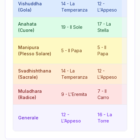
Vishuddha
14
-
La
12
-
8
-
La
(Gola)
Temperanza
L'Appeso
Giusti
Anahata
17
-
La
9
-
19
-
Il Sole
(Cuore)
Stella
L'Erem
10
-
L
Manipura
5
-
Il
5
-
Il Papa
Ruota
(Plesso Solare)
Papa
Fortu
Svadhishthana
14
-
La
12
-
8
-
La
(Sacrale)
Temperanza
L'Appeso
Giusti
Muladhara
7
-
Il
16
-
L
9
-
L'Eremita
(Radice)
Carro
Torre
10
-
L
12
-
16
-
La
Generale
Ruota
L'Appeso
Torre
Fortu