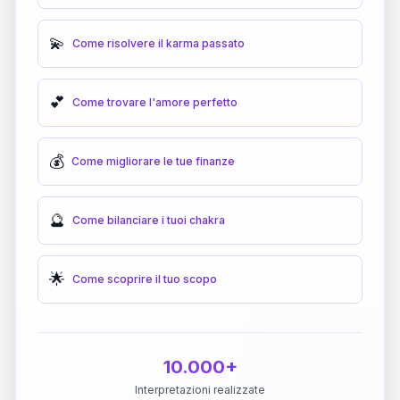
💫
Come risolvere il karma passato
💕
Come trovare l'amore perfetto
💰
Come migliorare le tue finanze
🔮
Come bilanciare i tuoi chakra
🌟
Come scoprire il tuo scopo
10.000+
Interpretazioni realizzate