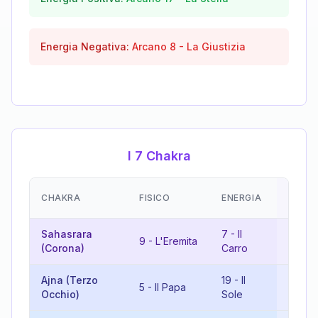
Energia Negativa:
Arcano
8
-
La Giustizia
I 7 Chakra
EMOZI
CHAKRA
FISICO
ENERGIA
(RISU
Sahasrara
7
-
Il
16
-
L
9
-
L'Eremita
(Corona)
Carro
Torre
Ajna (Terzo
19
-
Il
6
-
Gl
5
-
Il Papa
Occhio)
Sole
Amant