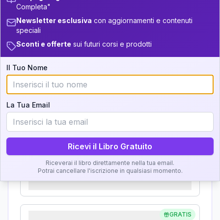
Completa"
Analisi, Significato e
5
14-16
34-36
Newsletter esclusiva
con aggiornamenti e contenuti
Interpretazione
speciali
+
6
17
16-17.5
36-37.5
Sconti e offerte
sui futuri corsi e prodotti
Clicca su ogni zona per leggere la definizione e
+
4
12
17.5-18.5
37.5-38.5
l'interpretazione!
Il Tuo Nome
+
6
19
18.5-19
38.5-39
GRATIS
Zona del Ritratto
La Tua Email
Importanza:
Ricevi il Libro Gratuito
Riceverai il libro direttamente nella tua email.
Karma Genitore-Figlio
Potrai cancellare l'iscrizione in qualsiasi momento.
Importanza:
GRATIS