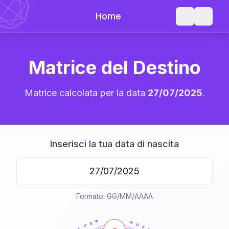
Home
Matrice del Destino
Matrice calcolata per la data
27/07/2025
.
Inserisci la tua data di nascita
Formato: GG/MM/AAAA
20
anni
19
19
12
12
17
17
5
21-22,5