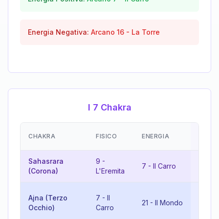
Energia Negativa:
Arcano
16
-
La Torre
I 7 Chakra
EMOZI
CHAKRA
FISICO
ENERGIA
(RISU
Sahasrara
9
-
7
-
Il Carro
16
-
L
(Corona)
L'Eremita
10
-
L
Ajna (Terzo
7
-
Il
21
-
Il Mondo
Ruota
Occhio)
Carro
Fortu