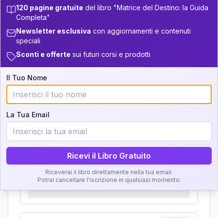
Zone della Matrice:
120 pagine gratuite
del libro "Matrice del Destino: la Guida
33.5-34
+
3
8
13.5-14
Completa"
Analisi, Significato e
5
34-36
14-16
Newsletter esclusiva
con aggiornamenti e contenuti
Interpretazione
speciali
+
6
17
16-17.5
36-37.5
Sconti e offerte
sui futuri corsi e prodotti
Clicca su ogni zona per leggere la definizione e
+
4
12
17.5-18.5
37.5-38.5
l'interpretazione!
Il Tuo Nome
+
6
19
38.5-39
18.5-19
GRATIS
Zona del Ritratto
La Tua Email
Importanza:
Ricevi il Libro Gratuito
Riceverai il libro direttamente nella tua email.
Karma Genitore-Figlio
Potrai cancellare l'iscrizione in qualsiasi momento.
Importanza: