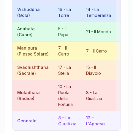
Vishuddha
16
-
La
14
-
La
3
-
(Gola)
Torre
Temperanza
L'Impe
Anahata
5
-
Il
8
-
La
21
-
Il Mondo
(Cuore)
Papa
Giusti
Manipura
7
-
Il
14
-
L
7
-
Il Carro
(Plesso Solare)
Carro
Temp
Svadhishthana
17
-
La
15
-
Il
5
-
Il
(Sacrale)
Stella
Diavolo
10
-
La
Muladhara
Ruota
8
-
La
18
-
L
(Radice)
della
Giustizia
Fortuna
8
-
La
12
-
Generale
11
-
La
Giustizia
L'Appeso