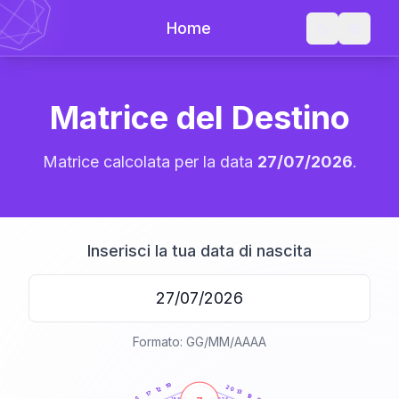
Home
Matrice del Destino
Matrice calcolata per la data
27/07/2026
.
Inserisci la tua data di nascita
Formato: GG/MM/AAAA
20
anni
19
20
12
13
17
19
5
21-22,5