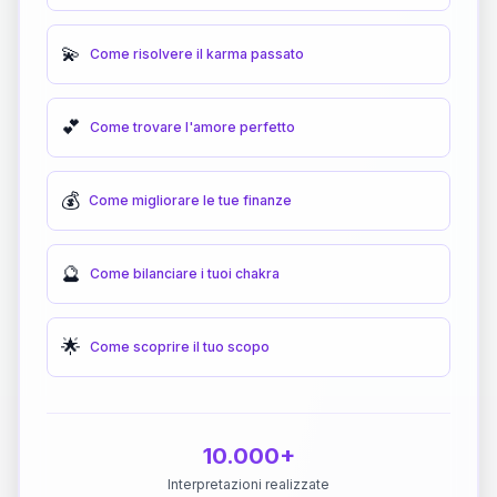
💫
Come risolvere il karma passato
💕
Come trovare l'amore perfetto
💰
Come migliorare le tue finanze
🔮
Come bilanciare i tuoi chakra
🌟
Come scoprire il tuo scopo
10.000+
Interpretazioni realizzate