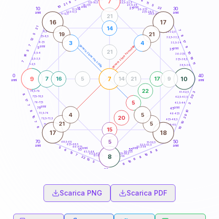
7
6
18,5-19
8
11
22,5-23,5
17,5-18,5
21
5
16-17,5
23,5-24
10
anni
anni
22
15
10
30
25
26-27,5
13,5-14
12,5-13,5
27,5-28,5
anni
anni
11-12,5
28,5-29
21
16
17
14
21
7
8,5-9
31-32,5
19
21
5
8
7,5-8,5
32,5-33,5
12
17
3
4
6-7,5
33,5-34
7
generazione maschile
generazione femminile
anni
9
5
anni
35
21
5
10
3,5-4
36-37,5
16
19
2,5-3,5
37,5-38,5
7
11
1-2,5
38,5-39
0
40
9
7
10
7
16
5
14
21
17
9
anni
anni
22
78,5-79
41-42,5
3
8
20
77,5-78,5
42,5-43,5
17
5
76-77,5
43,5-44
3
7
anni
anni
75
45
10
8
4
5
73,5-74
46-47,5
20
20
15
72,5-73,5
47,5-48,5
7
10
21
5
71-72,5
48,5-49
6
10
15
17
18
5
70
50
68,5-69
51-52,5
67,5-68,5
52,5-53,5
anni
anni
66-67,5
53,5-54
5
anni
anni
65
55
8
6
63,5-64
56-57,5
8
13
62,5-63,5
57,5-58,5
16
7
8
61-62,5
58,5-59
8
22
6
15
16
5
6
60
anni
Scarica PNG
Scarica PDF