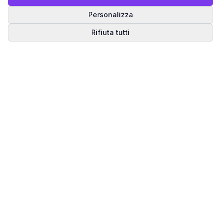
Personalizza
Rifiuta tutti
Matrice del Destino
Scopri il tuo percorso spirituale attraverso la