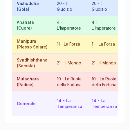
Vishuddha
20
-
Il
20
-
Il
4
(Gola)
Giudizio
Giudizio
L
Anahata
4
-
4
-
8
(Cuore)
L'Imperatore
L'Imperatore
G
Manipura
11
-
La Forza
11
-
La Forza
2
(Plesso Solare)
Svadhishthana
6
21
-
Il Mondo
21
-
Il Mondo
(Sacrale)
A
Muladhara
10
-
La Ruota
10
-
La Ruota
2
(Radice)
della Fortuna
della Fortuna
G
1
14
-
La
14
-
La
Generale
R
Temperanza
Temperanza
F