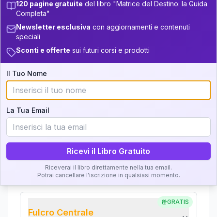
Analisi, Significato e
120 pagine gratuite
del libro "Matrice del Destino: la Guida
34-36
+
4
9
Completa"
14-16
Interpretazione
36-37.5
Newsletter esclusiva
con aggiornamenti e contenuti
+
4
9
16-17.5
speciali
Clicca su ogni zona per leggere la definizione e
37.5-38.5
Sconti e offerte
sui futuri corsi e prodotti
+
3
18
l'interpretazione!
17.5-18.5
38.5-39
+
4
9
Il Tuo Nome
18.5-19
GRATIS
Zona del Ritratto
Importanza:
La Tua Email
Ricevi il Libro Gratuito
Karma Genitore-Figlio
Importanza:
Riceverai il libro direttamente nella tua email.
Potrai cancellare l'iscrizione in qualsiasi momento.
GRATIS
Fulcro Centrale