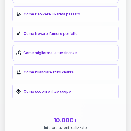
💫
Come risolvere il karma passato
💕
Come trovare l'amore perfetto
💰
Come migliorare le tue finanze
🔮
Come bilanciare i tuoi chakra
🌟
Come scoprire il tuo scopo
10.000+
Interpretazioni realizzate