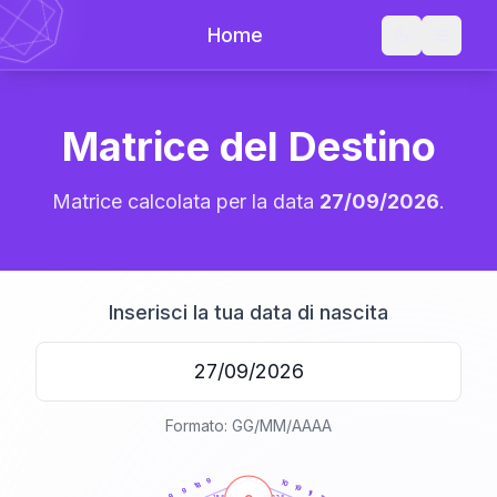
Home
Matrice del Destino
Matrice calcolata per la data
27/09/2026
.
Inserisci la tua data di nascita
Formato: GG/MM/AAAA
20
anni
9
10
18
19
9
11
9
21-22,5