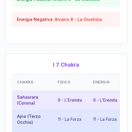
Energia Negativa:
Arcano
8
-
La Giustizia
I 7 Chakra
E
CHAKRA
FISICO
ENERGIA
(
Sahasrara
9
-
L'Eremita
9
-
L'Eremita
1
(Corona)
Ajna (Terzo
11
-
La Forza
11
-
La Forza
2
Occhio)