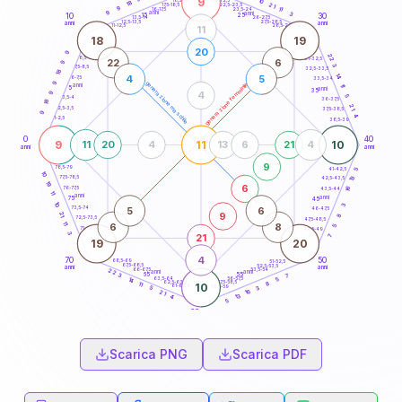
9
10
18,5-19
18
21
22,5-23,5
17,5-18,5
9
11
16-17,5
23,5-24
9
anni
3
anni
15
10
30
25
26-27,5
13,5-14
12,5-13,5
27,5-28,5
anni
anni
11-12,5
28,5-29
11
18
19
20
9
22
8,5-9
31-32,5
22
6
9
3
7,5-8,5
32,5-33,5
18
14
4
5
6-7,5
33,5-34
9
generazione maschile
generazione femminile
anni
11
5
anni
35
4
9
5
3,5-4
36-37,5
18
21
2,5-3,5
37,5-38,5
9
4
1-2,5
38,5-39
0
40
9
11
10
11
20
4
13
6
21
4
anni
anni
9
78,5-79
41-42,5
5
10
77,5-78,5
13
42,5-43,5
19
6
76-77,5
16
43,5-44
11
anni
anni
75
45
10
3
5
6
73,5-74
46-47,5
9
21
8
72,5-73,5
47,5-48,5
11
6
8
5
71-72,5
48,5-49
3
21
7
19
20
4
70
50
68,5-69
51-52,5
67,5-68,5
52,5-53,5
anni
anni
66-67,5
53,5-54
22
anni
anni
65
55
3
7
63,5-64
56-57,5
5
14
62,5-63,5
57,5-58,5
8
11
10
61-62,5
58,5-59
3
5
16
21
13
4
5
60
anni
Scarica PNG
Scarica PDF