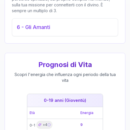
sulla tua missione per connetterti con il divino. È
sempre un multiplo di 3.
6
-
Gli Amanti
Prognosi di Vita
Scopri l'energia che influenza ogni periodo della tua
vita
0-19 anni (Gioventù)
19-39 
Età
Energia
Età
+
4
9
0-1
19-21