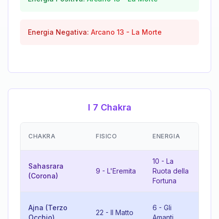
Energia Negativa:
Arcano
13
-
La Morte
I 7 Chakra
EM
CHAKRA
FISICO
ENERGIA
(R
10
-
La
Sahasrara
9
-
L'Eremita
Ruota della
19
(Corona)
Fortuna
10
Ajna (Terzo
6
-
Gli
22
-
Il Matto
Ru
Occhio)
Amanti