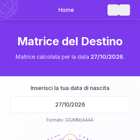
Home
Matrice del Destino
Matrice calcolata per la data
27/10/2026
.
Inserisci la tua data di nascita
Formato: GG/MM/AAAA
20
anni
4
5
21
13
5
16
11
21-22,5