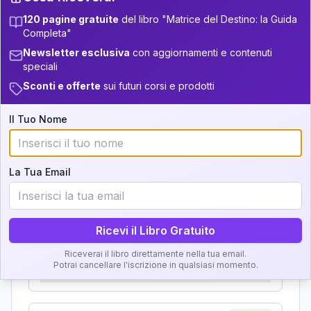
Zone della Matrice:
+
3
14
13.5-14
33.5-34
120 pagine gratuite
del libro "Matrice del Destino: la Guida
Analisi, Significato e
Completa"
11
14-16
34-36
Newsletter esclusiva
con aggiornamenti e contenuti
Interpretazione
5
16-17.5
speciali
36-37.5
Sconti e offerte
sui futuri corsi e prodotti
+
7
21
Clicca su ogni zona per leggere la definizione e
17.5-18.5
37.5-38.5
l'interpretazione!
+
4
4
Il Tuo Nome
18.5-19
38.5-39
GRATIS
Zona del Ritratto
La Tua Email
Importanza:
Ricevi il Libro Gratuito
Karma Genitore-Figlio
Riceverai il libro direttamente nella tua email.
Importanza:
Potrai cancellare l'iscrizione in qualsiasi momento.