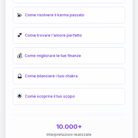
💫
Come risolvere il karma passato
💕
Come trovare l'amore perfetto
💰
Come migliorare le tue finanze
🔮
Come bilanciare i tuoi chakra
🌟
Come scoprire il tuo scopo
10.000+
Interpretazioni realizzate