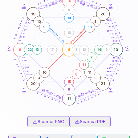
10
3
18,5-19
14
8
22,5-23,5
17,5-18,5
3
5
16-17,5
23,5-24
22
anni
7
anni
15
10
30
25
26-27,5
13,5-14
12,5-13,5
27,5-28,5
anni
anni
11-12,5
28,5-29
6
19
20
14
3
7
8,5-9
31-32,5
10
3
11
5
7,5-8,5
32,5-33,5
21
8
9
10
6-7,5
33,5-34
10
generazione maschile
generazione femminile
anni
3
5
anni
35
18
11
16
3,5-4
36-37,5
19
13
2,5-3,5
37,5-38,5
10
5
1-2,5
38,5-39
0
40
9
4
10
22
13
17
8
12
14
6
anni
anni
7
78,5-79
41-42,5
6
11
77,5-78,5
14
42,5-43,5
20
11
18
76-77,5
43,5-44
4
anni
anni
75
45
11
4
10
11
73,5-74
46-47,5
8
15
11
72,5-73,5
47,5-48,5
4
3
5
7
71-72,5
48,5-49
6
10
15
20
21
8
70
50
68,5-69
51-52,5
67,5-68,5
52,5-53,5
anni
anni
66-67,5
53,5-54
8
anni
anni
65
55
11
6
63,5-64
56-57,5
8
10
62,5-63,5
57,5-58,5
13
4
11
61-62,5
58,5-59
5
19
21
15
16
8
9
60
anni
Scarica PNG
Scarica PDF