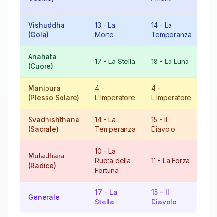
Fo
Vishuddha
13
-
La
14
-
La
9
(Gola)
Morte
Temperanza
Anahata
8
17
-
La Stella
18
-
La Luna
(Cuore)
Gi
Manipura
4
-
4
-
8
(Plesso Solare)
L'Imperatore
L'Imperatore
Gi
Svadhishthana
14
-
La
15
-
Il
11
(Sacrale)
Temperanza
Diavolo
10
-
La
Muladhara
21
Ruota della
11
-
La Forza
(Radice)
Mo
Fortuna
17
-
La
15
-
Il
14
Generale
Stella
Diavolo
Te