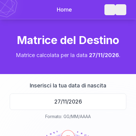
Home
Matrice del Destino
Matrice calcolata per la data
27/11/2026
.
Inserisci la tua data di nascita
Formato: GG/MM/AAAA
20
anni
8
9
15
16
19
21
4
21-22,5