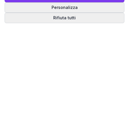
Personalizza
Rifiuta tutti
Matrice del Destino
Scopri il tuo percorso spirituale attraverso la