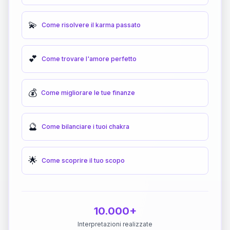
💫
Come risolvere il karma passato
💕
Come trovare l'amore perfetto
💰
Come migliorare le tue finanze
🔮
Come bilanciare i tuoi chakra
🌟
Come scoprire il tuo scopo
10.000+
Interpretazioni realizzate