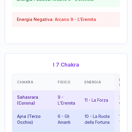
Energia Negativa:
Arcano
9
-
L'Eremita
I 7 Chakra
EMOZI
CHAKRA
FISICO
ENERGIA
(RISU
Sahasrara
9
-
20
-
Il
11
-
La Forza
(Corona)
L'Eremita
Giudiz
Ajna (Terzo
6
-
Gli
10
-
La Ruota
16
-
L
Occhio)
Amanti
della Fortuna
Torre