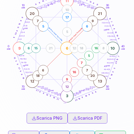
11
5
18,5-19
10
13
22,5-23,5
17,5-18,5
6
8
16-17,5
23,5-24
8
anni
anni
11
15
10
30
25
26-27,5
13,5-14
12,5-13,5
27,5-28,5
anni
anni
11-12,5
28,5-29
10
20
21
17
6
10
8,5-9
31-32,5
7
9
4
7
7,5-8,5
32,5-33,5
15
11
5
6
6-7,5
33,5-34
11
generazione maschile
generazione femminile
anni
4
5
anni
35
5
4
18
3,5-4
20
36-37,5
14
2,5-3,5
37,5-38,5
11
6
1-2,5
38,5-39
0
40
9
6
10
6
15
21
12
18
16
8
anni
anni
5
78,5-79
41-42,5
7
12
77,5-78,5
15
42,5-43,5
3
20
7
76-77,5
43,5-44
6
anni
anni
75
45
21
5
6
7
73,5-74
46-47,5
16
9
5
72,5-73,5
47,5-48,5
18
6
18
20
71-72,5
48,5-49
18
9
4
12
13
12
70
50
68,5-69
51-52,5
67,5-68,5
52,5-53,5
anni
anni
66-67,5
53,5-54
21
anni
anni
65
55
6
9
63,5-64
56-57,5
11
6
62,5-63,5
57,5-58,5
9
15
3
61-62,5
58,5-59
16
6
8
18
19
21
22
60
anni
Scarica PNG
Scarica PDF