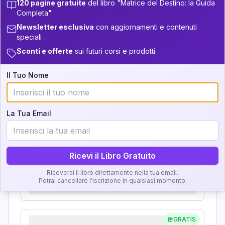
120 pagine gratuite
del libro "Matrice del Destino: la Guida
Analisi, Significato e
Completa"
34-36
+
4
4
14-16
Newsletter esclusiva
con aggiornamenti e contenuti
Interpretazione
speciali
36-37.5
+
6
19
16-17.5
Sconti e offerte
sui futuri corsi e prodotti
Clicca su ogni zona per leggere la definizione e
37.5-38.5
+
4
15
17.5-18.5
l'interpretazione!
Il Tuo Nome
38.5-39
+
3
8
18.5-19
GRATIS
Zona del Ritratto
La Tua Email
Importanza:
Ricevi il Libro Gratuito
Karma Genitore-Figlio
Riceverai il libro direttamente nella tua email.
Potrai cancellare l'iscrizione in qualsiasi momento.
Importanza:
GRATIS