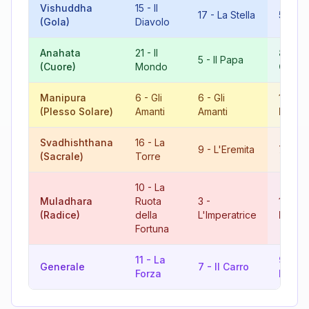
Vishuddha
15
-
Il
17
-
La Stella
5
-
Il 
(Gola)
Diavolo
Anahata
21
-
Il
8
-
La
5
-
Il Papa
(Cuore)
Mondo
Giusti
Manipura
6
-
Gli
6
-
Gli
12
-
(Plesso Solare)
Amanti
Amanti
L'App
Svadhishthana
16
-
La
9
-
L'Eremita
7
-
Il 
(Sacrale)
Torre
10
-
La
Muladhara
Ruota
3
-
13
-
L
(Radice)
della
L'Imperatrice
Morte
Fortuna
11
-
La
9
-
Generale
7
-
Il Carro
Forza
L'Erem