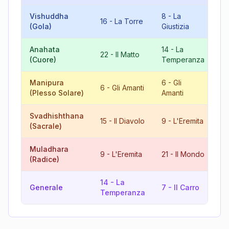
Vishuddha
8
-
La
6
16
-
La Torre
(Gola)
Giustizia
Am
Anahata
14
-
La
22
-
Il Matto
9
(Cuore)
Temperanza
Manipura
6
-
Gli
12
6
-
Gli Amanti
(Plesso Solare)
Amanti
L'
Svadhishthana
6
15
-
Il Diavolo
9
-
L'Eremita
(Sacrale)
Am
Muladhara
3
9
-
L'Eremita
21
-
Il Mondo
(Radice)
L'
14
-
La
12
Generale
7
-
Il Carro
Temperanza
L'