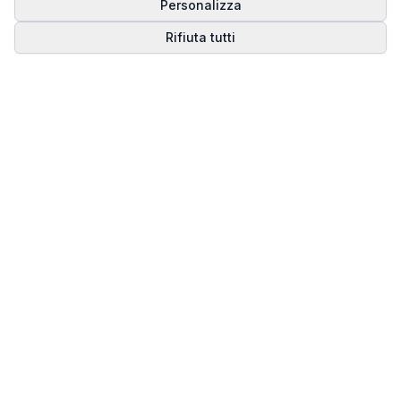
Personalizza
Rifiuta tutti
Matrice del Destino
Scopri il tuo percorso spirituale attraverso la
numerologia della Matrice del Destino.
Il sito ufficiale di