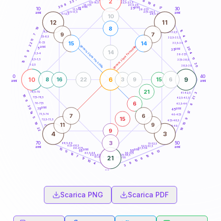
2
13
18,5-19
22
19
22,5-23,5
17,5-18,5
8
6
16-17,5
23,5-24
20
anni
anni
17
15
10
30
25
26-27,5
13,5-14
12,5-13,5
27,5-28,5
anni
anni
11-12,5
28,5-29
10
12
11
8
19
15
8,5-9
31-32,5
9
7
7
4
7,5-8,5
32,5-33,5
11
6
15
14
6-7,5
22
33,5-34
generazione maschile
generazione femminile
anni
20
5
anni
35
14
9
4
3,5-4
36-37,5
5
11
2,5-3,5
37,5-38,5
15
20
1-2,5
38,5-39
0
40
10
6
9
8
16
22
3
9
15
6
anni
anni
21
78,5-79
41-42,5
3
16
21
77,5-78,5
42,5-43,5
6
6
76-77,5
43,5-44
6
20
anni
anni
75
45
12
14
7
6
73,5-74
46-47,5
15
5
9
72,5-73,5
47,5-48,5
18
15
11
9
71-72,5
48,5-49
18
22
9
4
3
3
70
50
68,5-69
51-52,5
67,5-68,5
52,5-53,5
anni
anni
66-67,5
53,5-54
15
anni
anni
12
65
55
11
63,5-64
56-57,5
9
18
62,5-63,5
57,5-58,5
15
7
21
61-62,5
58,5-59
6
17
15
10
9
4
3
60
anni
Scarica PNG
Scarica PDF