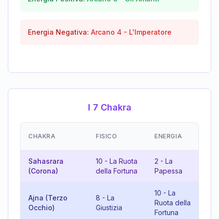
Energia Negativa:
Arcano
4
-
L'Imperatore
I 7 Chakra
E
CHAKRA
FISICO
ENERGIA
(R
Sahasrara
10
-
La Ruota
2
-
La
12
(Corona)
della Fortuna
Papessa
L'
10
-
La
Ajna (Terzo
8
-
La
Ruota della
18
Occhio)
Giustizia
Fortuna