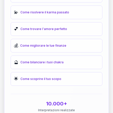
💫
Come risolvere il karma passato
💕
Come trovare l'amore perfetto
💰
Come migliorare le tue finanze
🔮
Come bilanciare i tuoi chakra
🌟
Come scoprire il tuo scopo
10.000+
Interpretazioni realizzate