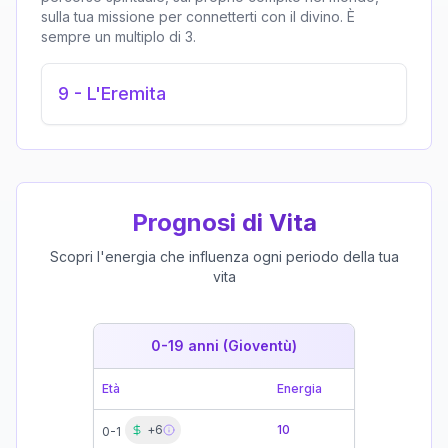
sulla tua missione per connetterti con il divino. È
sempre un multiplo di 3.
9
-
L'Eremita
Prognosi di Vita
Scopri l'energia che influenza ogni periodo della tua
vita
0-19 anni (Gioventù)
19-39 
Età
Energia
Età
+
6
10
0-1
19-21