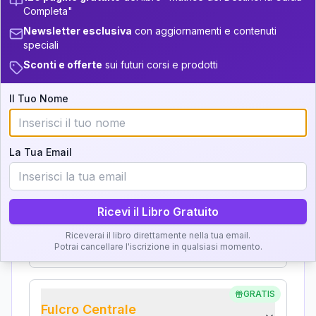
Analisi, Significato e
+
3
14
14-16
Completa"
34-36
Interpretazione
Newsletter esclusiva
con aggiornamenti e contenuti
+
4
3
16-17.5
speciali
36-37.5
Clicca su ogni zona per leggere la definizione e
Sconti e offerte
sui futuri corsi e prodotti
+
4
16
17.5-18.5
37.5-38.5
l'interpretazione!
+
3
18
18.5-19
Il Tuo Nome
38.5-39
GRATIS
Zona del Ritratto
La Tua Email
Importanza:
Ricevi il Libro Gratuito
Karma Genitore-Figlio
Riceverai il libro direttamente nella tua email.
Importanza:
Potrai cancellare l'iscrizione in qualsiasi momento.
GRATIS
Fulcro Centrale