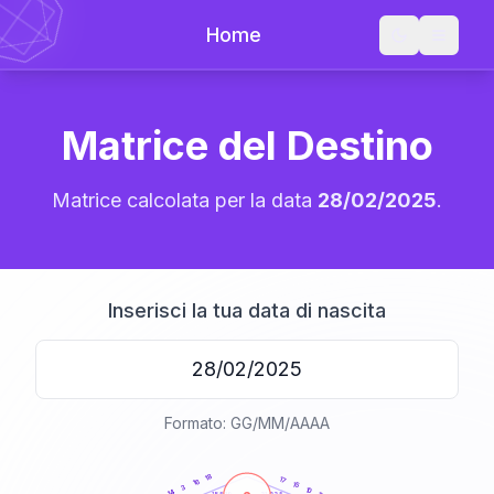
Home
Matrice del Destino
Matrice calcolata per la data
28/02/2025
.
Inserisci la tua data di nascita
Formato: GG/MM/AAAA
20
anni
18
17
16
15
3
10
14
21-22,5