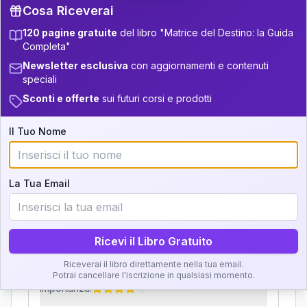
32.5-33.5
Cosa Riceverai
11
12.5-13.5
120 pagine gratuite
del libro "Matrice del Destino: la Guida
Zone della Matrice:
33.5-34
+
2
6
13.5-14
Completa"
Analisi, Significato e
34-36
Newsletter esclusiva
con aggiornamenti e contenuti
22
14-16
speciali
Interpretazione
5
36-37.5
16-17.5
Sconti e offerte
sui futuri corsi e prodotti
Clicca su ogni zona per leggere la definizione e
+
6
10
17.5-18.5
37.5-38.5
l'interpretazione!
Il Tuo Nome
+
4
16
18.5-19
38.5-39
GRATIS
La Tua Email
Zona del Ritratto
Importanza:
Ricevi il Libro Gratuito
Riceverai il libro direttamente nella tua email.
Karma Genitore-Figlio
Potrai cancellare l'iscrizione in qualsiasi momento.
Importanza: