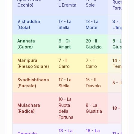
Ruota del
Occhio)
L'Eremita
Sole
Fortuna
Vishuddha
17
-
La
13
-
La
3
-
(Gola)
Stella
Morte
L'Imperatr
Anahata
6
-
Gli
20
-
Il
8
-
La
(Cuore)
Amanti
Giudizio
Giustizia
Manipura
7
-
Il
7
-
Il
14
-
La
(Plesso Solare)
Carro
Carro
Temperan
Svadhishthana
17
-
La
15
-
Il
5
-
Il Papa
(Sacrale)
Stella
Diavolo
10
-
La
Muladhara
Ruota
8
-
La
18
-
La Lu
(Radice)
della
Giustizia
Fortuna
13
-
La
16
-
La
Generale
11
-
La For