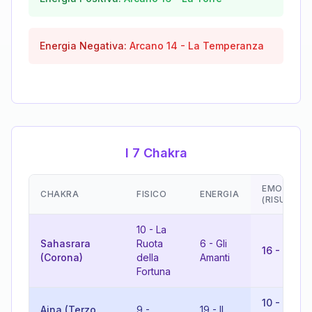
Energia Negativa:
Arcano
14
-
La Temperanza
I 7 Chakra
EMOZIONI
CHAKRA
FISICO
ENERGIA
(RISULTAT
10
-
La
Sahasrara
Ruota
6
-
Gli
16
-
La To
(Corona)
della
Amanti
Fortuna
10
-
La
Ajna (Terzo
9
-
19
-
Il