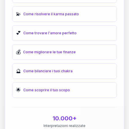
💫
Come risolvere il karma passato
💕
Come trovare l'amore perfetto
💰
Come migliorare le tue finanze
🔮
Come bilanciare i tuoi chakra
🌟
Come scoprire il tuo scopo
10.000+
Interpretazioni realizzate