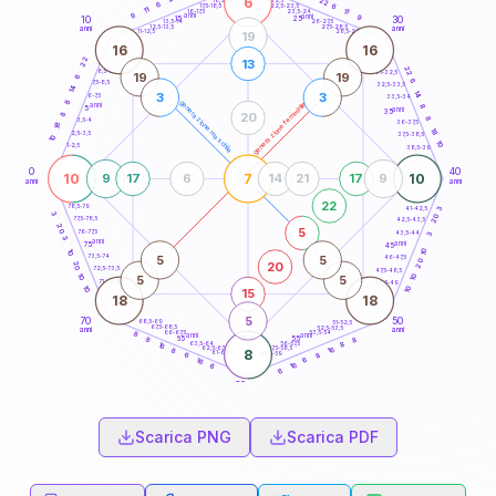
6
22
18,5-19
6
6
22,5-23,5
17,5-18,5
11
11
16-17,5
23,5-24
9
anni
anni
9
15
10
30
25
26-27,5
13,5-14
12,5-13,5
27,5-28,5
anni
anni
11-12,5
28,5-29
19
16
16
22
13
22
8,5-9
31-32,5
19
19
6
6
7,5-8,5
32,5-33,5
14
14
3
3
6-7,5
33,5-34
8
generazione maschile
generazione femminile
anni
8
5
anni
35
8
20
8
3,5-4
36-37,5
18
18
2,5-3,5
37,5-38,5
10
10
1-2,5
38,5-39
0
40
10
7
10
9
17
6
14
21
17
9
anni
anni
22
78,5-79
41-42,5
3
3
20
77,5-78,5
42,5-43,5
20
5
76-77,5
43,5-44
3
3
anni
anni
75
45
10
10
5
5
73,5-74
46-47,5
20
20
20
72,5-73,5
47,5-48,5
10
10
5
5
71-72,5
48,5-49
10
10
15
18
18
5
70
50
68,5-69
51-52,5
67,5-68,5
52,5-53,5
anni
anni
66-67,5
53,5-54
8
anni
anni
65
55
8
8
63,5-64
56-57,5
8
16
62,5-63,5
57,5-58,5
16
8
8
61-62,5
58,5-59
8
6
6
16
16
6
6
60
anni
Scarica PNG
Scarica PDF