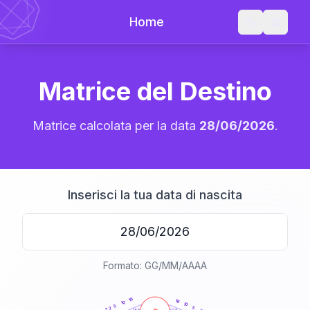
Home
Matrice del Destino
Matrice calcolata per la data
28/06/2026
.
Inserisci la tua data di nascita
Formato: GG/MM/AAAA
20
anni
16
16
10
10
5
5
22
21-22,5