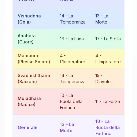
Fo
Vishuddha
14
-
La
13
-
La
9
(Gola)
Temperanza
Morte
Anahata
8
18
-
La Luna
17
-
La Stella
(Cuore)
Giu
Manipura
4
-
4
-
8
(Plesso Solare)
L'Imperatore
L'Imperatore
Giu
Svadhishthana
14
-
La
15
-
Il
11
(Sacrale)
Temperanza
Diavolo
10
-
La
Muladhara
21
Ruota della
11
-
La Forza
(Radice)
Mo
Fortuna
10
-
La
13
-
La
14
Generale
Ruota della
Morte
Te
Fortuna