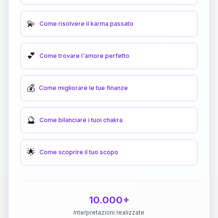
💫
Come risolvere il karma passato
💕
Come trovare l'amore perfetto
💰
Come migliorare le tue finanze
🔮
Come bilanciare i tuoi chakra
🌟
Come scoprire il tuo scopo
10.000+
Interpretazioni realizzate