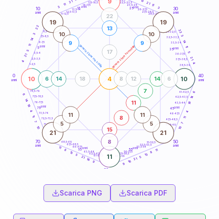
9
10
18,5-19
21
21
22,5-23,5
17,5-18,5
11
11
16-17,5
23,5-24
3
anni
3
anni
15
10
30
25
26-27,5
13,5-14
12,5-13,5
27,5-28,5
anni
anni
11-12,5
28,5-29
22
19
19
22
13
22
8,5-9
31-32,5
10
10
3
3
7,5-8,5
32,5-33,5
14
14
9
9
6-7,5
33,5-34
11
generazione maschile
generazione femminile
anni
11
5
anni
35
17
5
5
3,5-4
36-37,5
21
21
2,5-3,5
37,5-38,5
4
4
1-2,5
38,5-39
0
40
10
4
10
6
14
18
8
12
14
6
anni
anni
7
78,5-79
41-42,5
6
6
77,5-78,5
14
42,5-43,5
14
11
18
76-77,5
43,5-44
18
anni
anni
75
45
4
4
11
11
73,5-74
46-47,5
8
11
11
72,5-73,5
47,5-48,5
7
5
5
7
71-72,5
48,5-49
10
10
15
21
21
8
70
50
68,5-69
51-52,5
67,5-68,5
52,5-53,5
anni
anni
66-67,5
53,5-54
11
anni
anni
65
55
11
8
63,5-64
56-57,5
8
13
62,5-63,5
57,5-58,5
13
5
11
61-62,5
58,5-59
5
21
21
16
16
9
9
60
anni
Scarica PNG
Scarica PDF