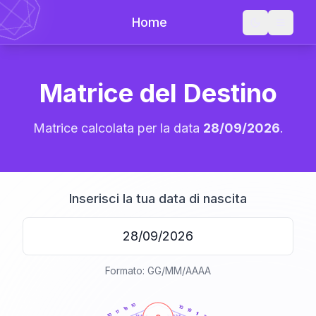
Home
Matrice del Destino
Matrice calcolata per la data
28/09/2026
.
Inserisci la tua data di nascita
Formato: GG/MM/AAAA
20
anni
10
10
19
19
11
11
10
21-22,5