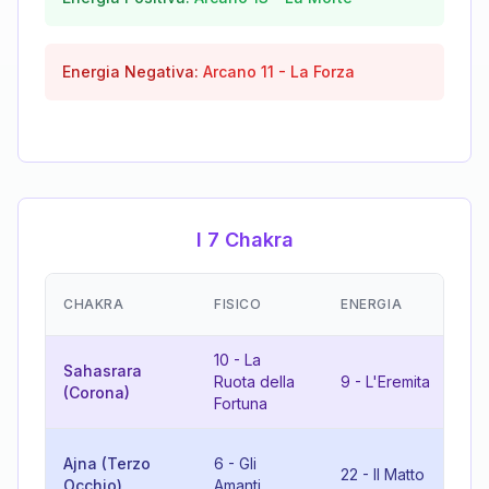
Energia Negativa:
Arcano
11
-
La Forza
I 7 Chakra
EM
CHAKRA
FISICO
ENERGIA
(R
10
-
La
Sahasrara
Ruota della
9
-
L'Eremita
19
(Corona)
Fortuna
10
Ajna (Terzo
6
-
Gli
22
-
Il Matto
Ru
Occhio)
Amanti