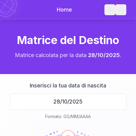
Home
Matrice del Destino
Matrice calcolata per la data
28/10/2025
.
Inserisci la tua data di nascita
Formato: GG/MM/AAAA
20
anni
5
4
13
21
16
5
3
21-22,5