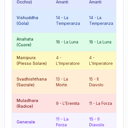
Occhio)
Amanti
Amanti
L'
10
Vishuddha
14
-
La
14
-
La
Ru
(Gola)
Temperanza
Temperanza
Fo
Anahata
9
-
18
-
La Luna
18
-
La Luna
(Cuore)
L'
Manipura
4
-
4
-
8
(Plesso Solare)
L'Imperatore
L'Imperatore
Gi
10
Svadhishthana
13
-
La
15
-
Il
Ru
(Sacrale)
Morte
Diavolo
Fo
Muladhara
20
9
-
L'Eremita
11
-
La Forza
(Radice)
Gi
11
-
La
15
-
Il
17
Generale
Forza
Diavolo
Ste