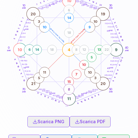
10
11
18,5-19
8
14
22,5-23,5
17,5-18,5
5
3
16-17,5
23,5-24
7
anni
anni
22
15
10
30
25
26-27,5
13,5-14
12,5-13,5
27,5-28,5
anni
anni
11-12,5
28,5-29
6
20
19
14
7
3
8,5-9
31-32,5
3
10
5
11
7,5-8,5
32,5-33,5
8
21
10
9
6-7,5
33,5-34
3
generazione maschile
generazione femminile
anni
10
5
anni
35
16
18
11
3,5-4
36-37,5
13
19
2,5-3,5
37,5-38,5
5
10
1-2,5
38,5-39
0
40
10
4
9
6
14
18
8
12
13
22
anni
anni
5
78,5-79
41-42,5
11
6
20
77,5-78,5
42,5-43,5
14
10
76-77,5
43,5-44
4
18
anni
anni
75
45
4
11
11
10
73,5-74
46-47,5
7
11
15
72,5-73,5
47,5-48,5
7
5
3
4
71-72,5
48,5-49
10
15
6
21
20
8
70
50
68,5-69
51-52,5
67,5-68,5
52,5-53,5
anni
anni
66-67,5
53,5-54
11
anni
anni
65
55
8
8
63,5-64
56-57,5
6
13
62,5-63,5
57,5-58,5
10
5
11
61-62,5
58,5-59
4
21
19
16
15
9
8
60
anni
Scarica PNG
Scarica PDF