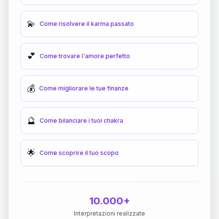
💫
Come risolvere il karma passato
💕
Come trovare l'amore perfetto
💰
Come migliorare le tue finanze
🔮
Come bilanciare i tuoi chakra
🌟
Come scoprire il tuo scopo
10.000+
Interpretazioni realizzate