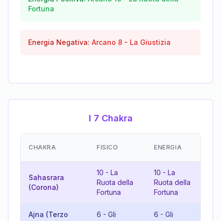
Fortuna
Energia Negativa:
Arcano
8
-
La Giustizia
I 7 Chakra
EM
CHAKRA
FISICO
ENERGIA
(R
10
-
La
10
-
La
Sahasrara
20
Ruota della
Ruota della
(Corona)
Gi
Fortuna
Fortuna
Ajna (Terzo
6
-
Gli
6
-
Gli
12