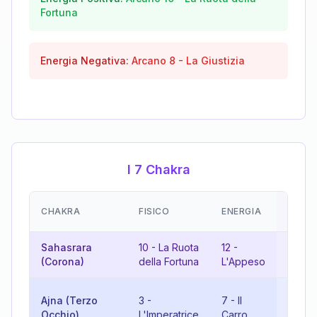
Fortuna
Energia Negativa:
Arcano
8
-
La Giustizia
I 7 Chakra
EMOZ
CHAKRA
FISICO
ENERGIA
(RISU
Sahasrara
10
-
La Ruota
12
-
22
-
Il
(Corona)
della Fortuna
L'Appeso
Matto
10
-
L
Ajna (Terzo
3
-
7
-
Il
Ruota
Occhio)
L'Imperatrice
Carro