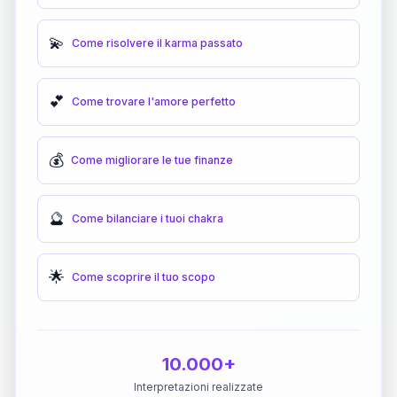
💫
Come risolvere il karma passato
💕
Come trovare l'amore perfetto
💰
Come migliorare le tue finanze
🔮
Come bilanciare i tuoi chakra
🌟
Come scoprire il tuo scopo
10.000+
Interpretazioni realizzate