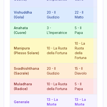
Fortu
Vishuddha
20
-
Il
22
-
Il
6
-
Gl
(Gola)
Giudizio
Matto
Amant
Anahata
3
-
5
-
Il
8
-
La
(Cuore)
L'Imperatrice
Papa
Giust
10
-
La
Manipura
10
-
La Ruota
Ruota
20
-
Il
(Plesso Solare)
della Fortuna
della
Giudi
Fortuna
Svadhishthana
20
-
Il
15
-
Il
8
-
La
(Sacrale)
Giudizio
Diavolo
Giust
Muladhara
10
-
La Ruota
5
-
Il
15
-
Il
(Radice)
della Fortuna
Papa
Diavo
13
-
La
13
-
La
17
-
L
Generale
Morte
Morte
Stella