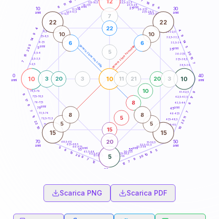
12
7
18,5-19
18
18
22,5-23,5
17,5-18,5
11
11
16-17,5
23,5-24
6
anni
anni
6
15
10
30
25
26-27,5
13,5-14
12,5-13,5
27,5-28,5
anni
anni
11-12,5
28,5-29
7
22
22
22
4
4
8,5-9
31-32,5
10
10
9
9
7,5-8,5
32,5-33,5
14
14
6
6
6-7,5
33,5-34
5
generazione maschile
generazione femminile
anni
5
5
anni
20
35
5
20
3,5-4
36-37,5
15
15
2,5-3,5
37,5-38,5
7
7
1-2,5
38,5-39
0
40
10
10
10
3
20
3
11
21
20
3
anni
anni
10
78,5-79
41-42,5
9
9
77,5-78,5
17
42,5-43,5
17
8
76-77,5
43,5-44
6
6
anni
anni
75
45
7
7
8
8
73,5-74
46-47,5
5
11
11
72,5-73,5
47,5-48,5
22
22
5
5
71-72,5
48,5-49
10
10
15
15
15
20
70
50
68,5-69
51-52,5
67,5-68,5
52,5-53,5
anni
anni
66-67,5
53,5-54
5
anni
anni
65
55
5
8
63,5-64
56-57,5
8
10
62,5-63,5
57,5-58,5
10
20
5
20
61-62,5
58,5-59
9
7
9
7
12
12
60
anni
Scarica PNG
Scarica PDF