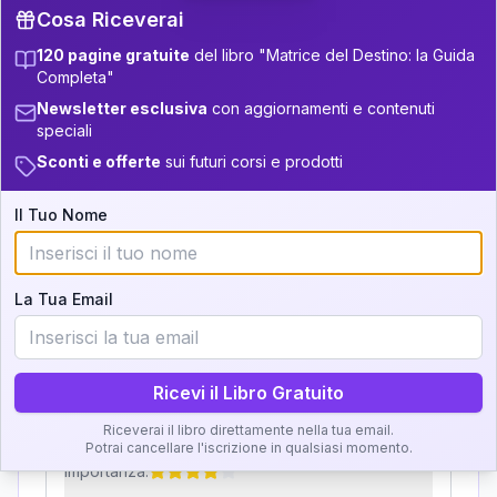
Cosa Riceverai
11
12.5-13.5
32.5-33.5
120 pagine gratuite
del libro "Matrice del Destino: la Guida
Zone della Matrice:
+
3
18
13.5-14
33.5-34
Completa"
Analisi, Significato e
Newsletter esclusiva
con aggiornamenti e contenuti
+
5
7
14-16
34-36
speciali
Interpretazione
+
3
8
16-17.5
36-37.5
Sconti e offerte
sui futuri corsi e prodotti
Clicca su ogni zona per leggere la definizione e
+
6
19
17.5-18.5
37.5-38.5
Il Tuo Nome
l'interpretazione!
+
4
4
18.5-19
38.5-39
GRATIS
La Tua Email
Zona del Ritratto
Importanza:
Ricevi il Libro Gratuito
Riceverai il libro direttamente nella tua email.
Karma Genitore-Figlio
Potrai cancellare l'iscrizione in qualsiasi momento.
Importanza: