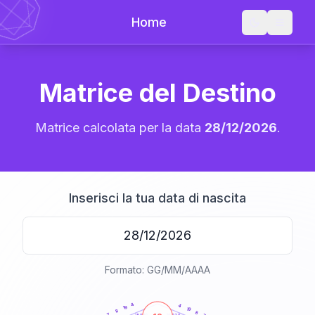
Home
Matrice del Destino
Matrice calcolata per la data
28/12/2026
.
Inserisci la tua data di nascita
Formato: GG/MM/AAAA
20
anni
4
4
19
19
8
8
7
21-22,5