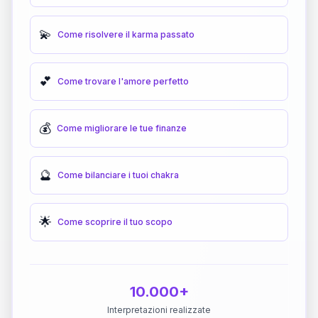
💫
Come risolvere il karma passato
💕
Come trovare l'amore perfetto
💰
Come migliorare le tue finanze
🔮
Come bilanciare i tuoi chakra
🌟
Come scoprire il tuo scopo
10.000+
Interpretazioni realizzate