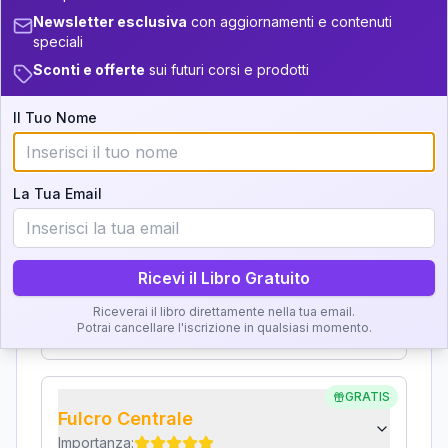
Interpretazione
Newsletter esclusiva
con aggiornamenti e contenuti
36-37.5
+
2
6
16-17.5
speciali
37.5-38.5
Sconti e offerte
sui futuri corsi e prodotti
Clicca su ogni zona per leggere la definizione e
5
17.5-18.5
l'interpretazione!
38.5-39
+
4
9
18.5-19
Il Tuo Nome
GRATIS
Zona del Ritratto
La Tua Email
Importanza:
Ricevi il Libro Gratuito
Karma Genitore-Figlio
Riceverai il libro direttamente nella tua email.
Importanza:
Potrai cancellare l'iscrizione in qualsiasi momento.
GRATIS
Fulcro Centrale
Importanza: