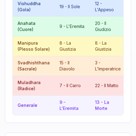
Vishuddha
12
-
4
19
-
Il Sole
(Gola)
L'Appeso
L'
Anahata
20
-
Il
9
-
L'Eremita
11
(Cuore)
Giudizio
Manipura
8
-
La
8
-
La
16
(Plesso Solare)
Giustizia
Giustizia
To
Svadhishthana
15
-
Il
3
-
18
(Sacrale)
Diavolo
L'Imperatrice
Muladhara
7
-
Il Carro
22
-
Il Matto
11
(Radice)
9
-
13
-
La
13
Generale
L'Eremita
Morte
Mo