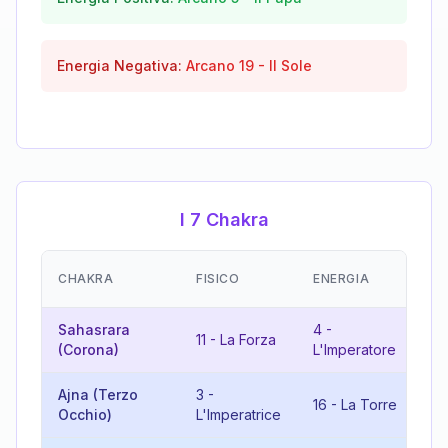
Energia Negativa:
Arcano
19
-
Il Sole
I 7 Chakra
EM
CHAKRA
FISICO
ENERGIA
(R
Sahasrara
4
-
15
11
-
La Forza
(Corona)
L'Imperatore
Di
Ajna (Terzo
3
-
16
-
La Torre
19
Occhio)
L'Imperatrice