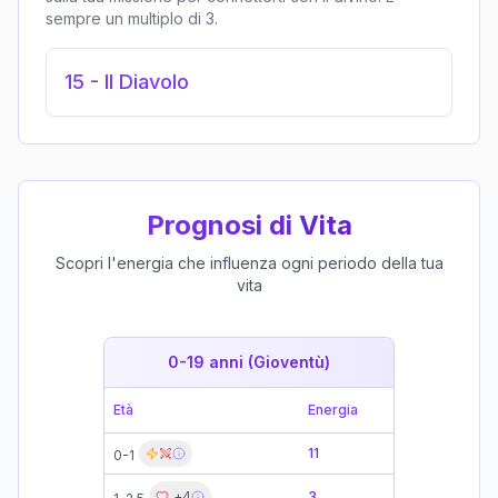
sempre un multiplo di 3.
15
-
Il Diavolo
Prognosi di Vita
Scopri l'energia che influenza ogni periodo della tua
vita
0-19 anni (Gioventù)
19-39 
Età
Energia
Età
11
0-1
19-21
+
4
3