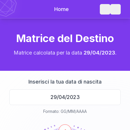
Home
Matrice del Destino
Matrice calcolata per la data
29/04/2023
.
Inserisci la tua data di nascita
Formato: GG/MM/AAAA
20
anni
9
5
5
19
6
7
19
21-22,5