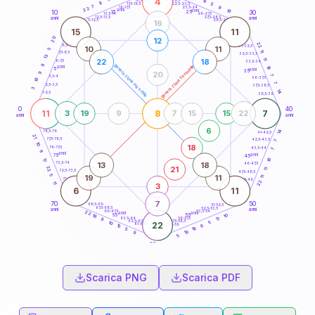
4
15
18,5-19
8
5
22,5-23,5
17,5-18,5
7
8
16-17,5
23,5-24
22
anni
anni
19
15
10
30
25
26-27,5
13,5-14
12,5-13,5
27,5-28,5
anni
anni
11-12,5
28,5-29
16
15
11
20
12
22
8,5-9
31-32,5
10
11
5
11
7,5-8,5
32,5-33,5
13
11
22
18
6-7,5
33,5-34
8
generazione maschile
generazione femminile
anni
18
5
anni
35
20
9
7
3,5-4
36-37,5
19
7
2,5-3,5
37,5-38,5
3
14
1-2,5
38,5-39
0
40
11
8
7
3
19
9
7
15
15
22
anni
anni
6
14
78,5-79
41-42,5
21
77,5-78,5
42,5-43,5
7
10
18
76-77,5
43,5-44
7
9
anni
anni
75
45
18
17
13
18
73,5-74
46-47,5
21
22
11
72,5-73,5
47,5-48,5
5
19
11
11
71-72,5
48,5-49
22
11
3
6
11
7
70
50
68,5-69
51-52,5
67,5-68,5
52,5-53,5
anni
anni
66-67,5
53,5-54
22
anni
anni
10
65
55
16
17
63,5-64
56-57,5
8
62,5-63,5
57,5-58,5
5
10
22
61-62,5
58,5-59
6
15
16
5
10
9
5
60
anni
Scarica PNG
Scarica PDF