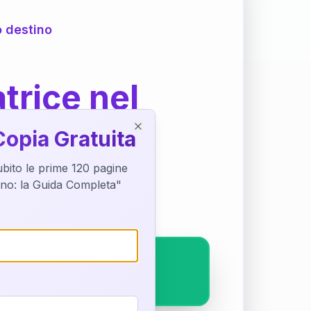
o destino
trice nel
Copia Gratuita
Close
subito le prime 120 pagine
ostra interpretazione
tino: la Guida Completa"
pleto.