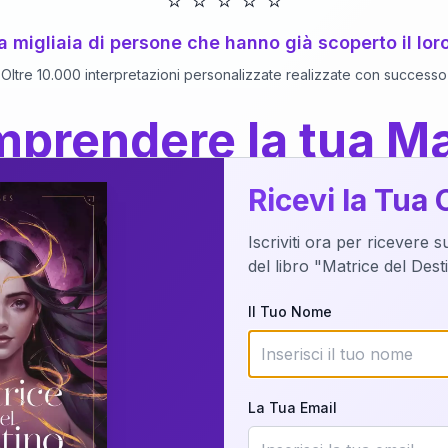
⭐
⭐
⭐
⭐
⭐
 a migliaia di persone che hanno già scoperto il lor
Oltre 10.000 interpretazioni personalizzate realizzate con successo
prendere la tua Ma
a del Libro
dettaglio?
Ricevi la Tua 
Iscriviti ora per ricevere 
o della tua Matrice del Destino attraverso una n
del libro "Matrice del Des
nalizzata o studiando attraverso il manuale com
Il Tuo Nome
Richiedi Interpretazione
La Tua Email
✨
Interpretazione personalizzata