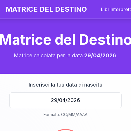
MATRICE DEL DESTINO
Libri
Interpret
Matrice del Destin
Matrice calcolata per la data
29/04/2026
.
Inserisci la tua data di nascita
20
Formato: GG/MM/AAAA
anni