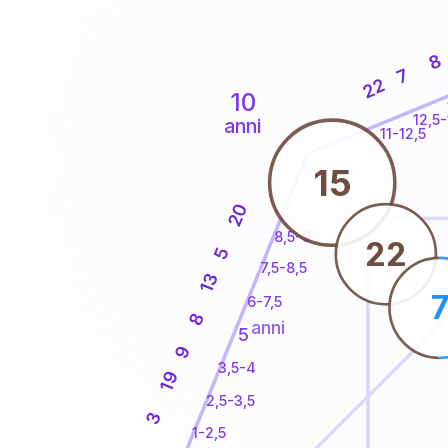
8
7
22
10
12,5-
anni
11-12,5
15
20
8,5-9
22
5
7,5-8,5
13
6-7,5
8
anni
5
9
3,5-4
19
2,5-3,5
3
1-2,5