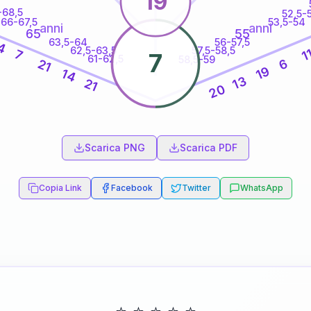
19
-68,5
52,5-
66-67,5
53,5-54
anni
anni
65
55
63,5-64
56-57,5
4
62,5-63,5
57,5-58,5
1
7
7
61-62,5
58,5-59
6
21
19
14
13
21
20
60
anni
Scarica PNG
Scarica PDF
Copia Link
Facebook
Twitter
WhatsApp