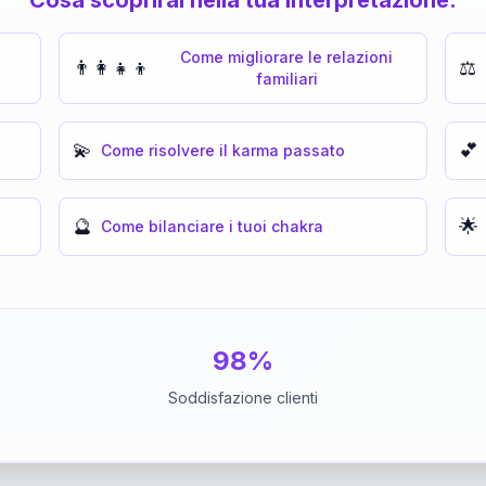
Come migliorare le relazioni
👨‍👩‍👧‍👦
⚖️
familiari
💫
💕
Come risolvere il karma passato
🔮
🌟
Come bilanciare i tuoi chakra
98%
Soddisfazione clienti