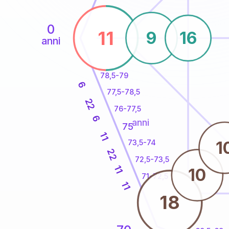
0
11
9
16
anni
78,5-79
6
77,5-78,5
22
76-77,5
6
anni
75
11
1
73,5-74
22
72,5-73,5
11
10
71-72,5
11
18