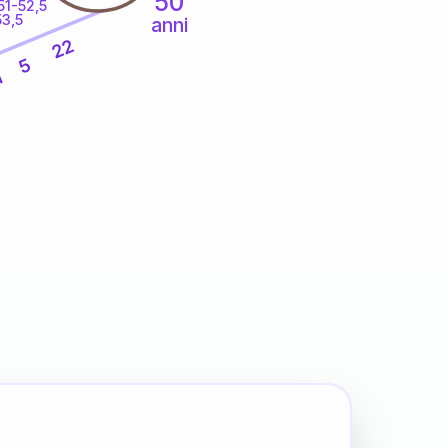
50
51-52,5
53,5
anni
22
5
1