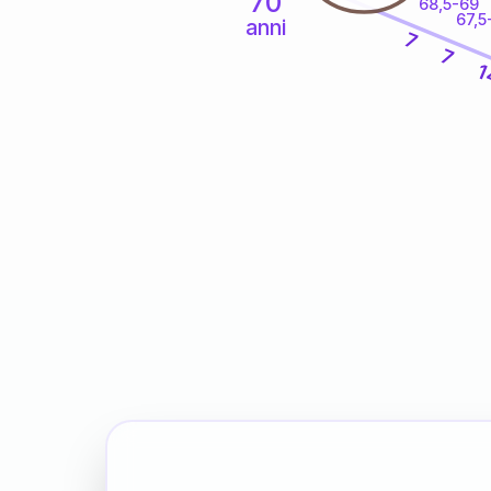
70
68,5-69
67,5
anni
7
7
1