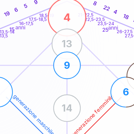
9
8
5
22
6
4
19
4
21-22,5
18
18,5-19
22,5-23,5
17,5-18,5
16-17,5
23,5-24
anni
anni
15
25
26-27,5
13,5-14
13,5
27,5
13
9
7
6
generazione femminile
generazione maschile
14