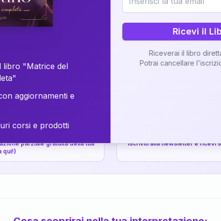
⚡
Consegna in 48 ore
Ricevi il Li
Scopri il Libro
Riceverai il libro diret
Potrai cancellare l'iscriz
📚
Guida completa
 libro "Matrice del
leta"
on aggiornamenti e
uri corsi e prodotti
📚
arziale gratuita
P.P.S.
zione parziale gratuita della tua
Iscriviti alla newsletter e ricevi
a qui!)
Cosa scoprirai nella tua interpretazione: