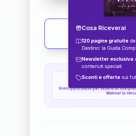
Cosa Riceverai
120 pagine gratuite
del
Destino: la Guida Comp
Newsletter esclusiva
c
contenuti speciali
Sconti e offerte
sui fut
👇
P.S. Interpretazione p
Scorri più in basso per vedere un'interpreta
Matrice! (o clicc