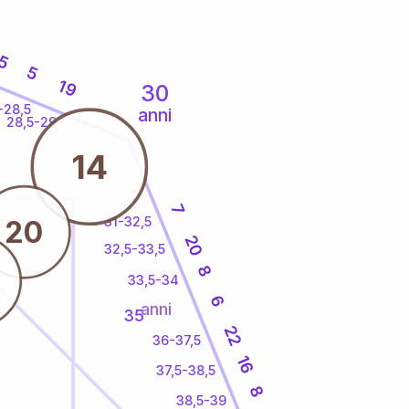
5
5
19
30
-28,5
anni
28,5-29
14
7
31-32,5
20
20
32,5-33,5
8
33,5-34
6
anni
35
22
36-37,5
16
37,5-38,5
8
38,5-39