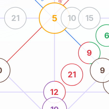
5
21
10
15
9
0
9
21
12