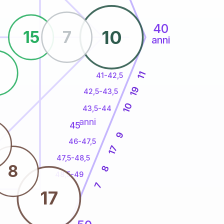
40
10
15
7
anni
6
11
41-42,5
19
42,5-43,5
10
43,5-44
anni
45
9
46-47,5
17
47,5-48,5
8
8
48,5-49
7
17