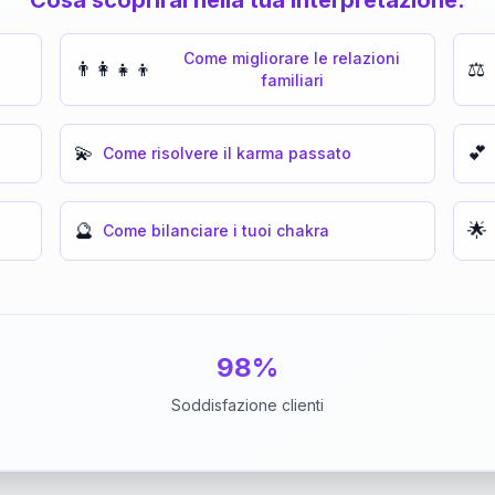
Come migliorare le relazioni
👨‍👩‍👧‍👦
⚖️
familiari
💫
💕
Come risolvere il karma passato
🔮
🌟
Come bilanciare i tuoi chakra
98%
Soddisfazione clienti