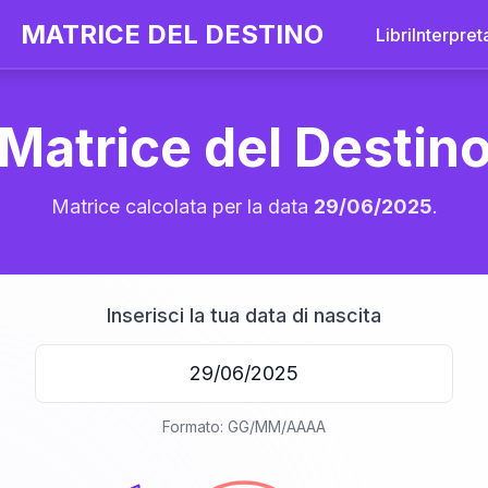
MATRICE DEL DESTINO
Libri
Interpret
Matrice del Destin
Matrice calcolata per la data
29/06/2025
.
Inserisci la tua data di nascita
20
Formato: GG/MM/AAAA
anni