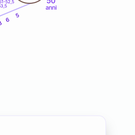
50
51-52,5
53,5
anni
5
6
3