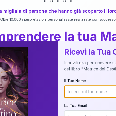
⭐
⭐
⭐
⭐
⭐
 a migliaia di persone che hanno già scoperto il lor
Oltre 10.000 interpretazioni personalizzate realizzate con successo
prendere la tua Ma
a del Libro
dettaglio?
Ricevi la Tua 
Iscriviti ora per ricevere 
o della tua Matrice del Destino attraverso una n
del libro "Matrice del Des
nalizzata o studiando attraverso il manuale com
Il Tuo Nome
Richiedi Interpretazione
La Tua Email
✨
Interpretazione personalizzata