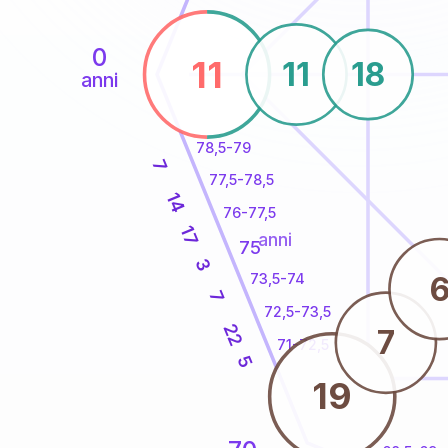
0
11
11
18
anni
78,5-79
7
77,5-78,5
14
76-77,5
17
anni
75
3
73,5-74
7
72,5-73,5
22
7
71-72,5
5
19