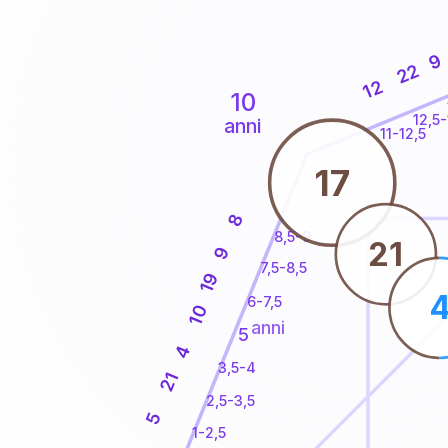
9
22
12
10
12,5-
anni
11-12,5
17
8
8,5-9
21
9
7,5-8,5
19
6-7,5
10
anni
5
4
3,5-4
21
2,5-3,5
5
1-2,5