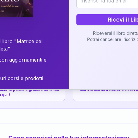
⚡
Consegna in 48 ore
Ricevi il Li
Scopri il Libro
Riceverai il libro diret
Potrai cancellare l'iscriz
📚
Guida completa
 libro "Matrice del
leta"
on aggiornamenti e
uri corsi e prodotti
📚
arziale gratuita
P.P.S.
zione parziale gratuita della tua
Iscriviti alla newsletter e ricevi
a qui!)
Cosa scoprirai nella tua interpretazione: