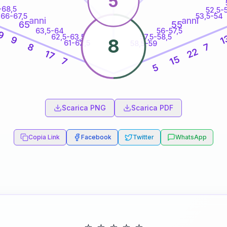
5
-68,5
52,5-
66-67,5
53,5-54
anni
anni
65
55
63,5-64
56-57,5
9
62,5-63,5
57,5-58,5
1
9
8
61-62,5
58,5-59
8
7
22
17
15
7
5
60
anni
Scarica PNG
Scarica PDF
Copia Link
Facebook
Twitter
WhatsApp