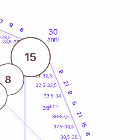
3
9
6
30
-28,5
anni
28,5-29
15
9
31-32,5
8
21
32,5-33,5
9
33,5-34
6
anni
35
21
36-37,5
15
37,5-38,5
6
38,5-39