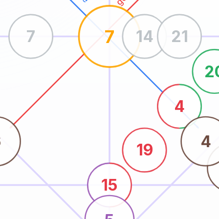
7
7
14
21
2
4
6
4
19
15