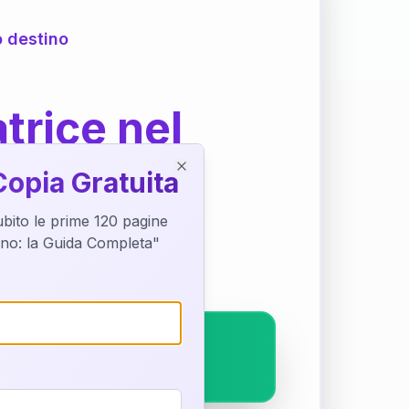
o destino
trice nel
Copia Gratuita
Close
subito le prime 120 pagine
ostra interpretazione
tino: la Guida Completa"
pleto.