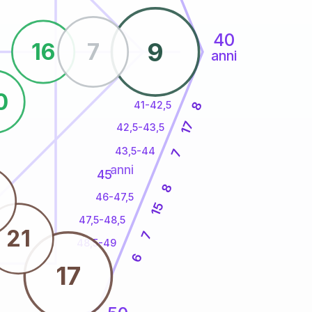
40
9
16
7
anni
0
41-42,5
8
17
42,5-43,5
43,5-44
7
anni
45
8
46-47,5
15
47,5-48,5
21
7
48,5-49
6
17