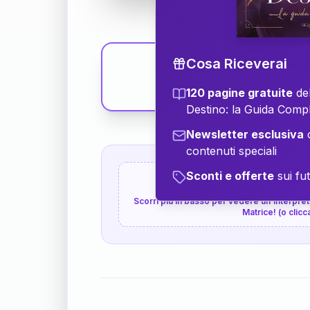
Cosa Riceverai
120 pagine gratuite
del
Destino: la Guida Comp
Newsletter esclusiva
c
contenuti speciali
Sconti e offerte
sui fut
👇
P.S. Interpretazione p
Scorri più in basso per vedere un'interpreta
Matrice! (o clicc