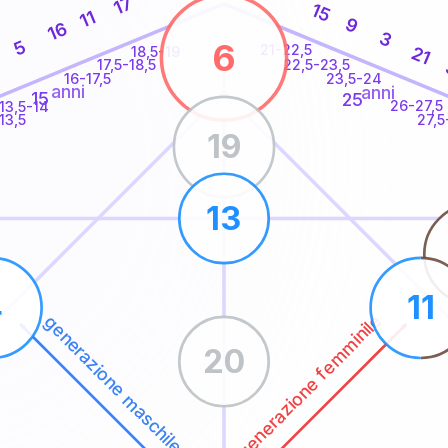
17
15
11
9
16
3
6
5
21-22,5
21
18,5-19
22,5-23,5
17,5-18,5
16-17,5
23,5-24
anni
anni
15
25
26-27,5
13,5-14
13,5
27,5
19
13
4
11
generazione femminile
generazione maschile
20