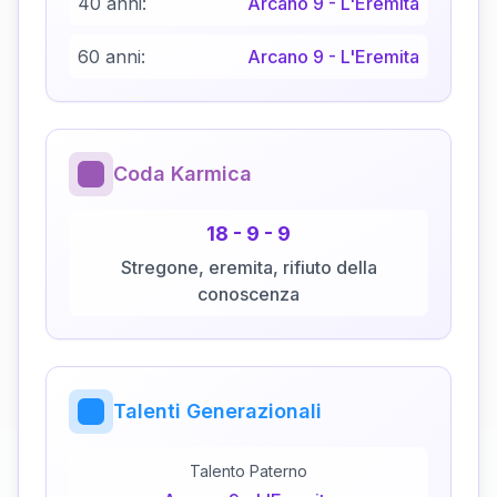
40 anni:
Arcano
9
-
L'Eremita
60 anni:
Arcano
9
-
L'Eremita
Coda Karmica
18
-
9
-
9
Stregone, eremita, rifiuto della
conoscenza
Talenti Generazionali
Talento Paterno