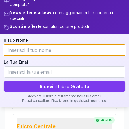
+
5
7
Analisi, Significato e
14-16
Completa"
34-36
Interpretazione
Newsletter esclusiva
con aggiornamenti e contenuti
+
7
21
16-17.5
36-37.5
speciali
+
3
14
17.5-18.5
Clicca su ogni zona per leggere la definizione e
Sconti e offerte
sui futuri corsi e prodotti
37.5-38.5
l'interpretazione!
+
7
21
18.5-19
Il Tuo Nome
38.5-39
GRATIS
Zona del Ritratto
La Tua Email
Importanza:
Ricevi il Libro Gratuito
Karma Genitore-Figlio
Riceverai il libro direttamente nella tua email.
Importanza:
Potrai cancellare l'iscrizione in qualsiasi momento.
GRATIS
Fulcro Centrale