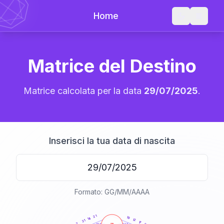
Home
Matrice del Destino
Matrice calcolata per la data
29/07/2025
.
Inserisci la tua data di nascita
Formato: GG/MM/AAAA
20
anni
21
19
14
12
21
17
7
21-22,5