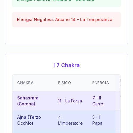
Energia Negativa:
Arcano
14
-
La Temperanza
I 7 Chakra
EMOZI
CHAKRA
FISICO
ENERGIA
(RISU
Sahasrara
7
-
Il
18
-
L
11
-
La Forza
(Corona)
Carro
Luna
Ajna (Terzo
4
-
5
-
Il
9
-
Occhio)
L'Imperatore
Papa
L'Erem