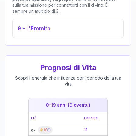
sulla tua missione per connetterti con il divino. È
sempre un multiplo di 3.
9
-
L'Eremita
Prognosi di Vita
Scopri l'energia che influenza ogni periodo della tua
vita
0-19 anni (Gioventù)
19-39 
Età
Energia
Età
11
0-1
19-21