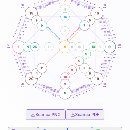
7
5
18,5-19
14
8
22,5-23,5
17,5-18,5
7
21
16-17,5
23,5-24
7
anni
anni
10
15
10
30
25
26-27,5
13,5-14
12,5-13,5
27,5-28,5
anni
anni
11-12,5
28,5-29
5
18
16
16
11
21
8,5-9
31-32,5
9
5
11
5
7,5-8,5
22
32,5-33,5
12
9
7
6-7,5
33,5-34
11
generazione maschile
generazione femminile
anni
7
5
anni
35
7
6
5
3,5-4
22
36-37,5
16
2,5-3,5
37,5-38,5
6
7
1-2,5
38,5-39
0
40
11
9
9
4
20
11
9
18
18
9
anni
anni
9
78,5-79
41-42,5
9
8
18
77,5-78,5
42,5-43,5
15
9
76-77,5
43,5-44
9
19
anni
anni
75
45
4
9
11
9
73,5-74
46-47,5
18
9
10
72,5-73,5
47,5-48,5
6
4
9
9
71-72,5
48,5-49
8
18
9
20
18
9
70
50
68,5-69
51-52,5
67,5-68,5
52,5-53,5
anni
anni
66-67,5
53,5-54
6
anni
anni
65
55
9
4
63,5-64
56-57,5
9
15
62,5-63,5
57,5-58,5
18
11
9
61-62,5
58,5-59
9
4
9
20
18
11
9
60
anni
Scarica PNG
Scarica PDF