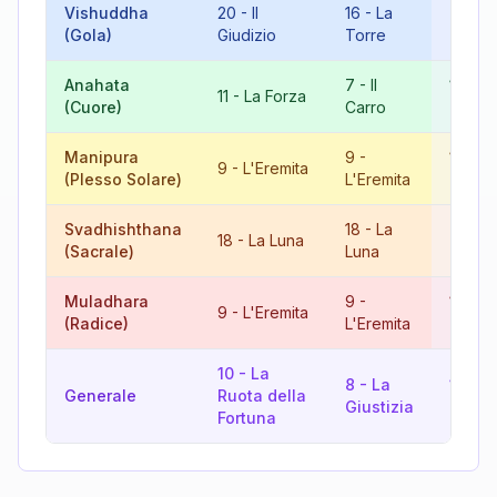
Vishuddha
20
-
Il
16
-
La
9
-
(Gola)
Giudizio
Torre
L'Erem
Anahata
7
-
Il
18
-
L
11
-
La Forza
(Cuore)
Carro
Luna
Manipura
9
-
18
-
L
9
-
L'Eremita
(Plesso Solare)
L'Eremita
Luna
Svadhishthana
18
-
La
9
-
18
-
La Luna
(Sacrale)
Luna
L'Erem
Muladhara
9
-
18
-
L
9
-
L'Eremita
(Radice)
L'Eremita
Luna
10
-
La
8
-
La
18
-
L
Generale
Ruota della
Giustizia
Luna
Fortuna