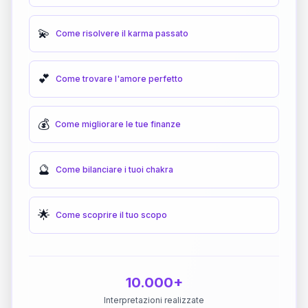
💫
Come risolvere il karma passato
💕
Come trovare l'amore perfetto
💰
Come migliorare le tue finanze
🔮
Come bilanciare i tuoi chakra
🌟
Come scoprire il tuo scopo
10.000+
Interpretazioni realizzate