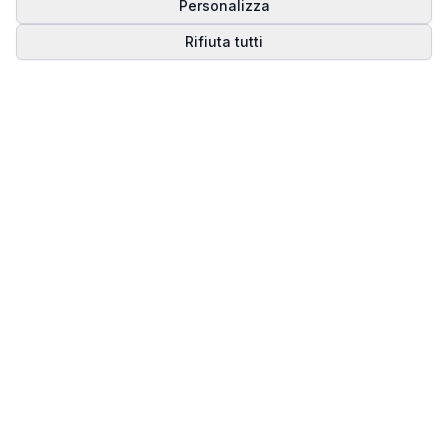
Personalizza
Rifiuta tutti
Matrice del Destino
Scopri il tuo percorso spirituale attraverso la
numerologia della Matrice del Destino.
Il sito ufficiale di