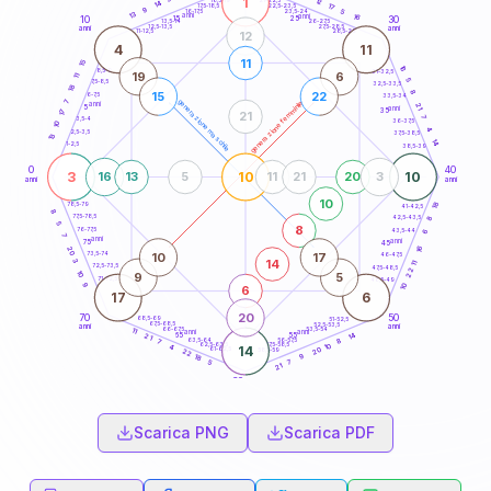
1
12
18,5-19
14
17
22,5-23,5
17,5-18,5
9
5
16-17,5
23,5-24
13
anni
anni
16
15
10
30
25
26-27,5
13,5-14
12,5-13,5
27,5-28,5
anni
anni
11-12,5
28,5-29
12
4
11
11
15
16
8,5-9
31-32,5
19
6
11
5
7,5-8,5
32,5-33,5
18
8
15
22
6-7,5
33,5-34
7
generazione maschile
generazione femminile
anni
21
5
anni
35
17
21
7
3,5-4
36-37,5
10
4
2,5-3,5
37,5-38,5
13
14
1-2,5
38,5-39
0
40
3
10
10
16
13
5
11
21
20
3
anni
anni
10
18
78,5-79
41-42,5
8
77,5-78,5
42,5-43,5
8
5
8
76-77,5
43,5-44
6
7
anni
anni
75
45
16
20
10
17
73,5-74
46-47,5
3
14
11
72,5-73,5
47,5-48,5
22
10
9
5
71-72,5
48,5-49
9
10
6
17
6
20
70
50
68,5-69
51-52,5
67,5-68,5
52,5-53,5
anni
anni
66-67,5
53,5-54
11
anni
anni
14
65
55
21
63,5-64
56-57,5
8
7
62,5-63,5
57,5-58,5
10
4
14
20
61-62,5
58,5-59
22
9
18
7
5
21
60
anni
Scarica PNG
Scarica PDF