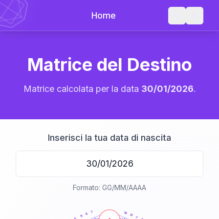
Home
Matrice del Destino
Matrice calcolata per la data
30/01/2026
.
Inserisci la tua data di nascita
Formato: GG/MM/AAAA
20
anni
7
14
6
13
11
7
5
21-22,5