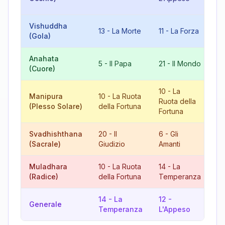
Fo
Vishuddha
6
13
-
La Morte
11
-
La Forza
(Gola)
Am
Anahata
8
5
-
Il Papa
21
-
Il Mondo
(Cuore)
Gi
10
-
La
Manipura
10
-
La Ruota
2
Ruota della
(Plesso Solare)
della Fortuna
Gi
Fortuna
Svadhishthana
20
-
Il
6
-
Gli
8
(Sacrale)
Giudizio
Amanti
Gi
Muladhara
10
-
La Ruota
14
-
La
6
(Radice)
della Fortuna
Temperanza
Am
14
-
La
12
-
8
Generale
Temperanza
L'Appeso
Gi