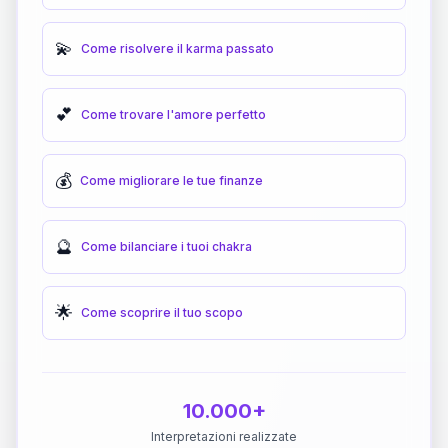
💫
Come risolvere il karma passato
💕
Come trovare l'amore perfetto
💰
Come migliorare le tue finanze
🔮
Come bilanciare i tuoi chakra
🌟
Come scoprire il tuo scopo
10.000+
Interpretazioni realizzate