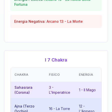
Fortuna
Energia Negativa:
Arcano
13
-
La Morte
I 7 Chakra
E
CHAKRA
FISICO
ENERGIA
(R
Sahasrara
3
-
4
1
-
Il Mago
(Corona)
L'Imperatrice
L'
10
Ajna (Terzo
12
-
16
-
La Torre
Ru
Occhio)
L'Appeso