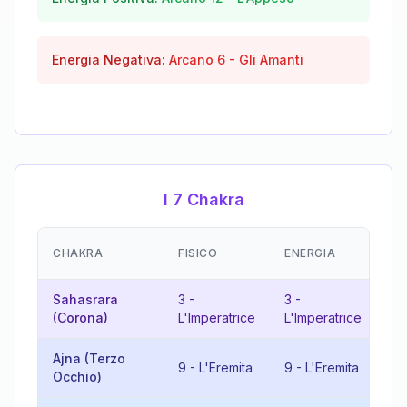
Energia Negativa:
Arcano
6
-
Gli Amanti
I 7 Chakra
EM
CHAKRA
FISICO
ENERGIA
(R
Sahasrara
3
-
3
-
6
(Corona)
L'Imperatrice
L'Imperatrice
Am
Ajna (Terzo
9
-
L'Eremita
9
-
L'Eremita
18
Occhio)