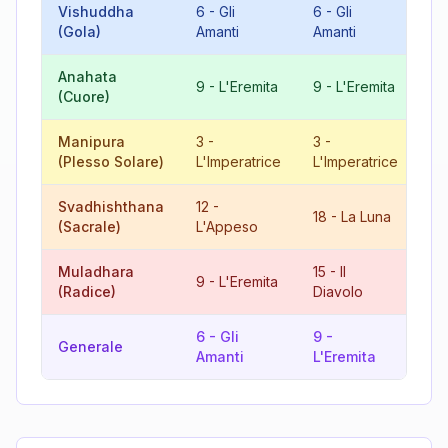
Vishuddha
6
-
Gli
6
-
Gli
12
(Gola)
Amanti
Amanti
L'
Anahata
9
-
L'Eremita
9
-
L'Eremita
18
(Cuore)
Manipura
3
-
3
-
6
(Plesso Solare)
L'Imperatrice
L'Imperatrice
Am
Svadhishthana
12
-
3
18
-
La Luna
(Sacrale)
L'Appeso
L'
Muladhara
15
-
Il
6
9
-
L'Eremita
(Radice)
Diavolo
Am
6
-
Gli
9
-
15
Generale
Amanti
L'Eremita
Di