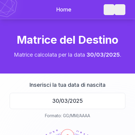
Home
Matrice del Destino
Matrice calcolata per la data
30/03/2025
.
Inserisci la tua data di nascita
Formato: GG/MM/AAAA
20
anni
15
21
12
18
21
6
9
21-22,5