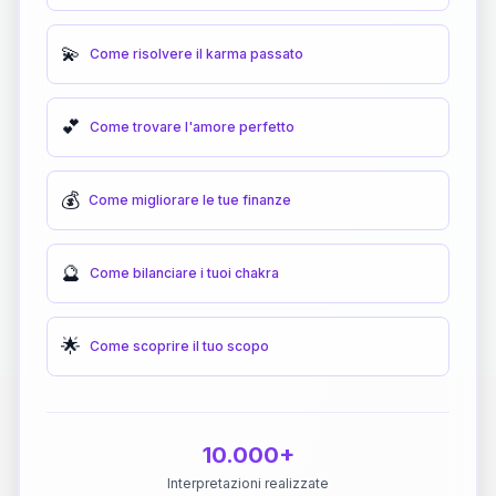
💫
Come risolvere il karma passato
💕
Come trovare l'amore perfetto
💰
Come migliorare le tue finanze
🔮
Come bilanciare i tuoi chakra
🌟
Come scoprire il tuo scopo
10.000+
Interpretazioni realizzate