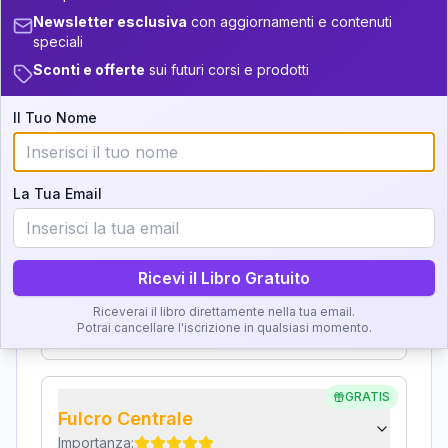
+
4
9
14-16
34-36
Interpretazione
Newsletter esclusiva
con aggiornamenti e contenuti
speciali
+
7
21
16-17.5
36-37.5
Sconti e offerte
sui futuri corsi e prodotti
Clicca su ogni zona per leggere la definizione e
+
4
12
l'interpretazione!
17.5-18.5
37.5-38.5
Il Tuo Nome
+
4
15
18.5-19
38.5-39
GRATIS
Zona del Ritratto
La Tua Email
Importanza:
Ricevi il Libro Gratuito
Karma Genitore-Figlio
Riceverai il libro direttamente nella tua email.
Importanza:
Potrai cancellare l'iscrizione in qualsiasi momento.
GRATIS
Fulcro Centrale
Importanza: