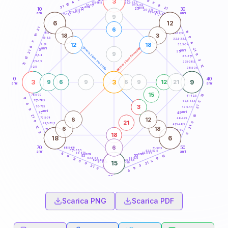
3
15
18,5-19
6
6
22,5-23,5
17,5-18,5
15
9
16-17,5
23,5-24
21
anni
anni
21
15
10
30
25
26-27,5
13,5-14
12,5-13,5
27,5-28,5
anni
anni
11-12,5
28,5-29
9
6
12
6
21
18
8,5-9
31-32,5
18
3
15
6
7,5-8,5
32,5-33,5
6
9
12
18
6-7,5
33,5-34
9
generazione maschile
generazione femminile
anni
21
5
anni
21
35
9
6
3,5-4
36-37,5
12
3
2,5-3,5
37,5-38,5
15
12
1-2,5
38,5-39
0
40
3
3
9
9
6
9
6
9
12
21
anni
anni
15
15
78,5-79
41-42,5
9
77,5-78,5
42,5-43,5
6
6
3
21
76-77,5
43,5-44
9
anni
anni
75
45
15
21
6
12
73,5-74
46-47,5
21
6
9
72,5-73,5
47,5-48,5
21
12
6
18
71-72,5
48,5-49
3
18
9
18
6
6
70
50
68,5-69
51-52,5
67,5-68,5
52,5-53,5
anni
anni
66-67,5
53,5-54
6
anni
anni
15
65
55
6
63,5-64
56-57,5
9
12
62,5-63,5
57,5-58,5
3
6
15
61-62,5
58,5-59
21
9
3
21
9
9
6
60
anni
Scarica PNG
Scarica PDF