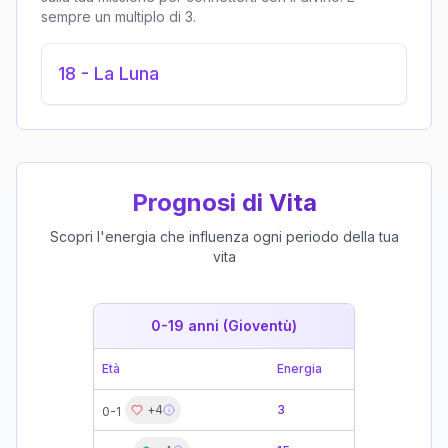
sempre un multiplo di 3.
18
-
La Luna
Prognosi di Vita
Scopri l'energia che influenza ogni periodo della tua
vita
0-19 anni (Gioventù)
19-39 
Età
Energia
Età
+
4
3
0-1
19-21