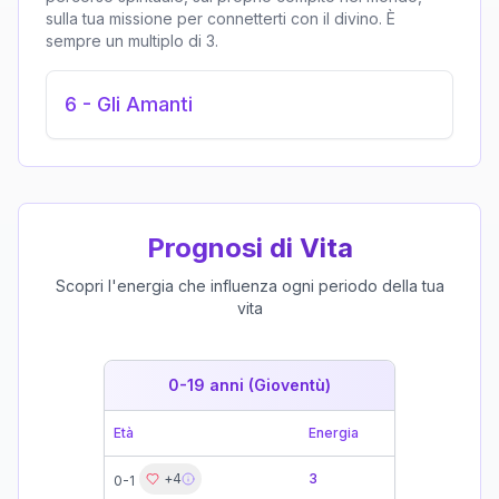
sulla tua missione per connetterti con il divino. È
sempre un multiplo di 3.
6
-
Gli Amanti
Prognosi di Vita
Scopri l'energia che influenza ogni periodo della tua
vita
0-19 anni (Gioventù)
19-39 
Età
Energia
Età
+
4
3
0-1
19-21