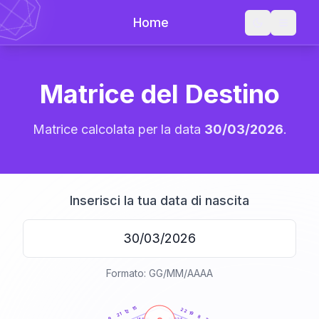
Home
Matrice del Destino
Matrice calcolata per la data
30/03/2026
.
Inserisci la tua data di nascita
Formato: GG/MM/AAAA
20
anni
15
22
12
19
21
8
9
21-22,5