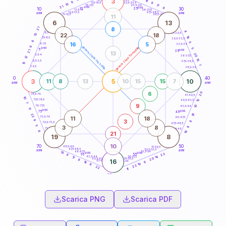
3
16
18,5-19
6
9
22,5-23,5
17,5-18,5
15
11
16-17,5
23,5-24
21
anni
anni
6
15
10
30
25
26-27,5
13,5-14
12,5-13,5
27,5-28,5
anni
anni
11-12,5
28,5-29
11
6
13
8
21
4
8,5-9
31-32,5
22
18
15
18
7,5-8,5
32,5-33,5
6
5
16
5
6-7,5
33,5-34
9
generazione maschile
generazione femminile
anni
5
5
anni
21
35
13
20
3,5-4
36-37,5
12
15
2,5-3,5
37,5-38,5
15
7
1-2,5
38,5-39
0
40
3
5
10
11
8
13
10
15
15
7
anni
anni
6
20
78,5-79
41-42,5
10
77,5-78,5
10
42,5-43,5
7
9
76-77,5
10
43,5-44
11
anni
anni
75
45
18
22
11
18
73,5-74
46-47,5
3
9
8
72,5-73,5
47,5-48,5
5
3
8
8
71-72,5
48,5-49
6
16
21
19
8
10
70
50
68,5-69
51-52,5
67,5-68,5
52,5-53,5
anni
anni
66-67,5
53,5-54
10
anni
anni
22
65
55
9
14
63,5-64
56-57,5
17
20
62,5-63,5
57,5-58,5
8
16
61-62,5
58,5-59
6
14
10
6
22
22
11
60
anni
Scarica PNG
Scarica PDF