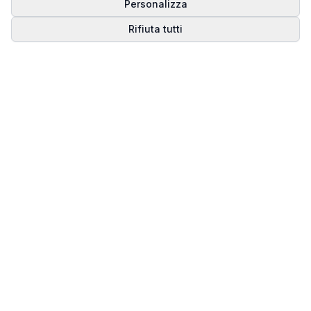
Personalizza
Rifiuta tutti
Matrice del Destino
Scopri il tuo percorso spirituale attraverso la
numerologia della Matrice del Destino.
Il sito ufficiale di