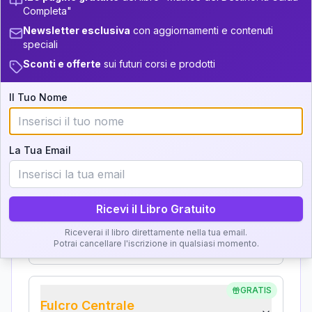
Analisi, Significato e
34-36
Completa"
+
4
9
14-16
Interpretazione
Newsletter esclusiva
con aggiornamenti e contenuti
36-37.5
speciali
+
7
21
16-17.5
Clicca su ogni zona per leggere la definizione e
Sconti e offerte
sui futuri corsi e prodotti
37.5-38.5
+
4
12
l'interpretazione!
17.5-18.5
38.5-39
Il Tuo Nome
+
4
15
18.5-19
GRATIS
Zona del Ritratto
La Tua Email
Importanza:
Ricevi il Libro Gratuito
Karma Genitore-Figlio
Riceverai il libro direttamente nella tua email.
Importanza:
Potrai cancellare l'iscrizione in qualsiasi momento.
GRATIS
Fulcro Centrale