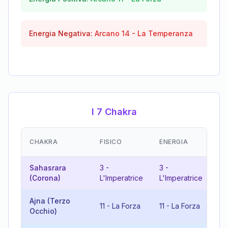
Energia Negativa:
Arcano
14
-
La Temperanza
I 7 Chakra
E
CHAKRA
FISICO
ENERGIA
(
Sahasrara
3
-
3
-
6
(Corona)
L'Imperatrice
L'Imperatrice
A
Ajna (Terzo
2
11
-
La Forza
11
-
La Forza
Occhio)
M