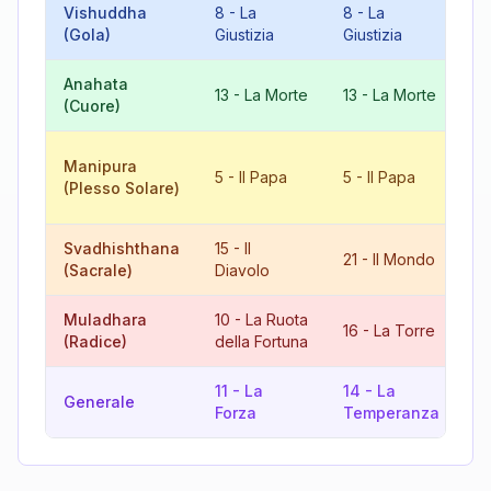
Vishuddha
8
-
La
8
-
La
16
(Gola)
Giustizia
Giustizia
To
Anahata
8
13
-
La Morte
13
-
La Morte
(Cuore)
Gi
10
Manipura
5
-
Il Papa
5
-
Il Papa
Ru
(Plesso Solare)
F
Svadhishthana
15
-
Il
9
21
-
Il Mondo
(Sacrale)
Diavolo
L'
Muladhara
10
-
La Ruota
8
16
-
La Torre
(Radice)
della Fortuna
Gi
11
-
La
14
-
La
16
Generale
Forza
Temperanza
To