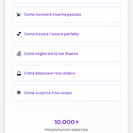
💫
Come risolvere il karma passato
💕
Come trovare l'amore perfetto
💰
Come migliorare le tue finanze
🔮
Come bilanciare i tuoi chakra
🌟
Come scoprire il tuo scopo
10.000+
Interpretazioni realizzate