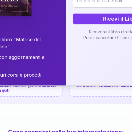
⚡
Consegna in 48 ore
Ricevi il Li
Scopri il Libro
Riceverai il libro diret
Potrai cancellare l'iscriz
📚
Guida completa
 libro "Matrice del
leta"
on aggiornamenti e
uri corsi e prodotti
📚
arziale gratuita
P.P.S.
zione parziale gratuita della tua
Iscriviti alla newsletter e ricevi
a qui!)
Cosa scoprirai nella tua interpretazione: