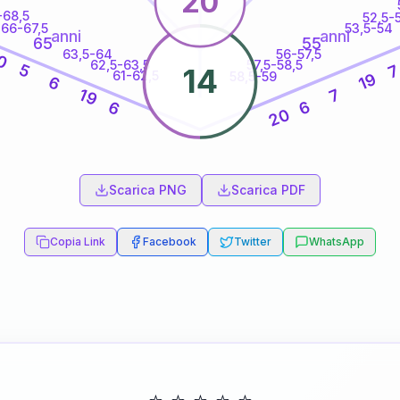
20
-68,5
52,5-
66-67,5
53,5-54
anni
anni
65
55
63,5-64
56-57,5
0
62,5-63,5
57,5-58,5
5
14
61-62,5
58,5-59
19
6
7
19
6
6
20
60
anni
Scarica PNG
Scarica PDF
Copia Link
Facebook
Twitter
WhatsApp