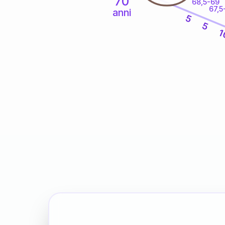
70
68,5-69
67,5
anni
5
5
1