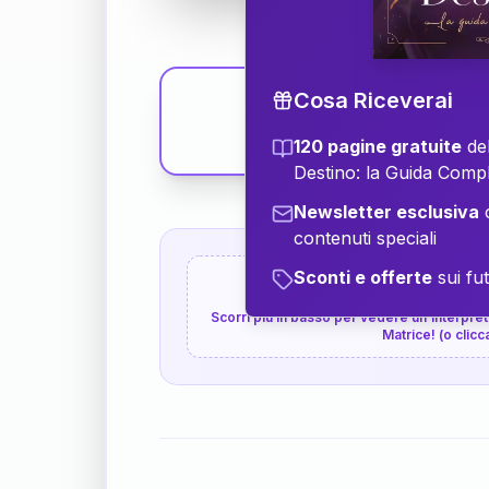
Cosa Riceverai
120 pagine gratuite
del
Destino: la Guida Comp
Newsletter esclusiva
c
contenuti speciali
Sconti e offerte
sui fut
👇
P.S. Interpretazione p
Scorri più in basso per vedere un'interpreta
Matrice! (o clicc