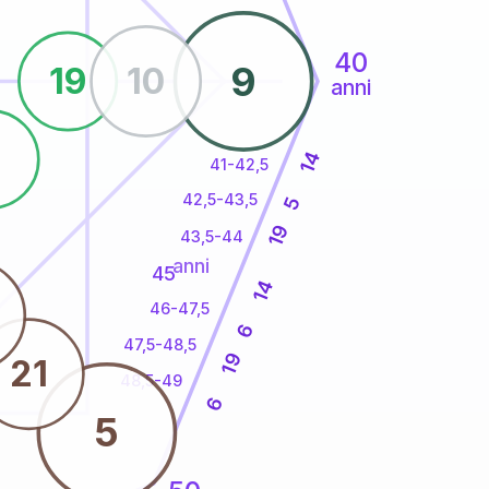
40
9
19
10
anni
8
14
41-42,5
42,5-43,5
5
19
43,5-44
anni
45
14
46-47,5
6
47,5-48,5
19
21
48,5-49
6
5