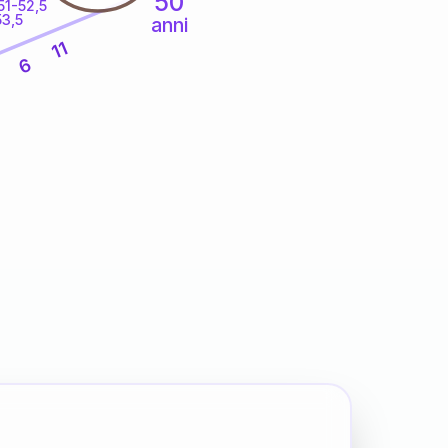
50
51-52,5
53,5
anni
11
6
7