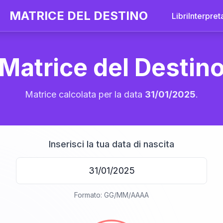
MATRICE DEL DESTINO
Libri
Interpret
Matrice del Destin
Matrice calcolata per la data
31/01/2025
.
Inserisci la tua data di nascita
20
Formato: GG/MM/AAAA
anni