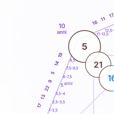
1
11
16
10
12,5-
anni
11-12,5
5
19
8,5-9
21
14
7,5-8,5
5
1
6-7,5
9
anni
5
22
3,5-4
13
2,5-3,5
17
1-2,5