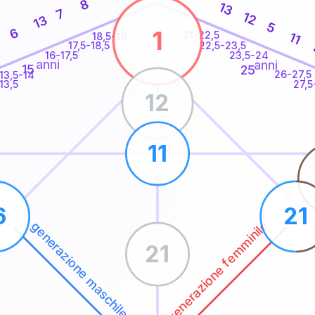
8
13
7
12
13
5
6
1
21-22,5
11
18,5-19
7
22,5-23,5
17,5-18,5
16-17,5
23,5-24
anni
anni
15
25
26-27,5
13,5-14
13,5
27,5
12
11
6
21
generazione femminile
generazione maschile
21