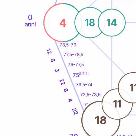
0
4
18
14
anni
78,5-79
12
77,5-78,5
8
76-77,5
3
anni
75
22
1
73,5-74
8
72,5-73,5
4
11
71-72,5
22
18