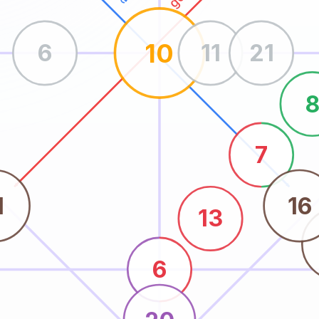
10
6
11
21
7
1
16
13
6