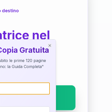
o destino
trice nel
Copia Gratuita
Close
subito le prime 120 pagine
ostra interpretazione
tino: la Guida Completa"
pleto.