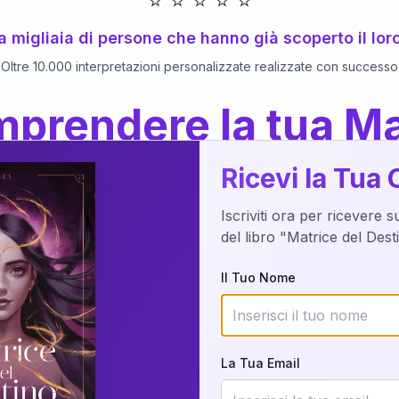
⭐
⭐
⭐
⭐
⭐
 a migliaia di persone che hanno già scoperto il lor
Oltre 10.000 interpretazioni personalizzate realizzate con successo
prendere la tua Ma
a del Libro
dettaglio?
Ricevi la Tua 
Iscriviti ora per ricevere 
o della tua Matrice del Destino attraverso una n
del libro "Matrice del Des
nalizzata o studiando attraverso il manuale com
Il Tuo Nome
Richiedi Interpretazione
La Tua Email
✨
Interpretazione personalizzata