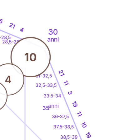
5
21
4
30
-28,5
anni
28,5-29
10
21
31-32,5
4
11
32,5-33,5
3
33,5-34
19
anni
35
11
36-37,5
10
37,5-38,5
19
38,5-39