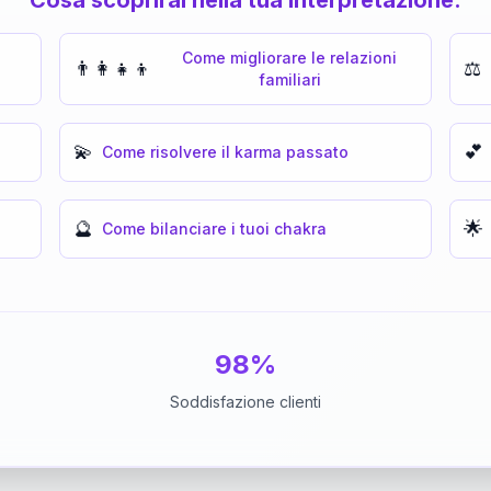
Come migliorare le relazioni
👨‍👩‍👧‍👦
⚖️
familiari
💫
💕
Come risolvere il karma passato
🔮
🌟
Come bilanciare i tuoi chakra
98%
Soddisfazione clienti