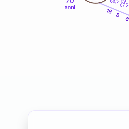
70
68,5-69
67,5
anni
18
8