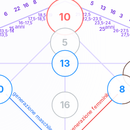
8
5
16
13
22
16
6
10
21-22,5
3
18,5-19
22,5-23,5
17,5-18,5
16-17,5
23,5-24
anni
anni
15
25
26-27,5
13,5-14
13,5
27,5
5
13
0
8
generazione femminile
generazione maschile
16