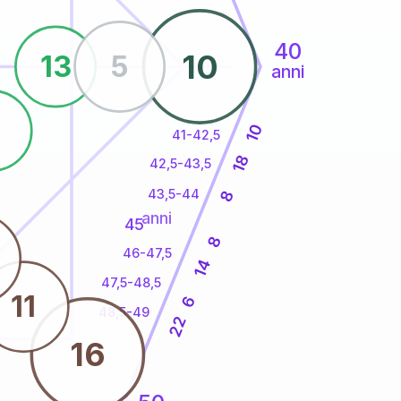
40
10
13
5
anni
8
10
41-42,5
18
42,5-43,5
43,5-44
8
anni
45
8
46-47,5
14
47,5-48,5
11
6
48,5-49
22
16