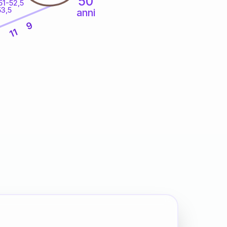
50
51-52,5
53,5
anni
9
11
6