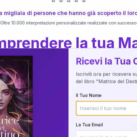
⭐
⭐
⭐
⭐
⭐
 a migliaia di persone che hanno già scoperto il lor
Oltre 10.000 interpretazioni personalizzate realizzate con successo
prendere la tua Ma
a del Libro
dettaglio?
Ricevi la Tua 
Iscriviti ora per ricevere 
o della tua Matrice del Destino attraverso una n
del libro "Matrice del Des
nalizzata o studiando attraverso il manuale com
Il Tuo Nome
Richiedi Interpretazione
La Tua Email
✨
Interpretazione personalizzata