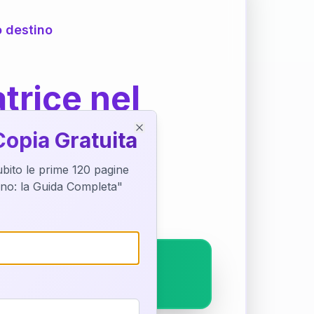
o destino
trice nel
Copia Gratuita
Close
subito le prime 120 pagine
ostra interpretazione
tino: la Guida Completa"
pleto.