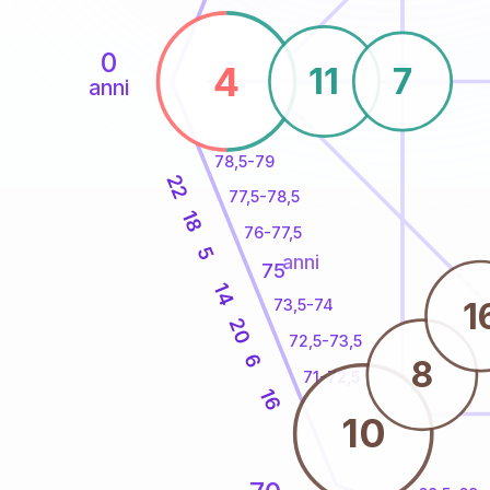
0
4
11
7
anni
78,5-79
22
77,5-78,5
18
76-77,5
5
anni
75
14
1
73,5-74
20
72,5-73,5
6
8
71-72,5
16
10