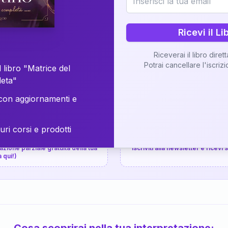
⚡
Consegna in 48 ore
Ricevi il Li
Scopri il Libro
Riceverai il libro diret
Potrai cancellare l'iscriz
📚
Guida completa
 libro "Matrice del
leta"
on aggiornamenti e
uri corsi e prodotti
📚
arziale gratuita
P.P.S.
zione parziale gratuita della tua
Iscriviti alla newsletter e ricevi
a qui!)
Cosa scoprirai nella tua interpretazione: