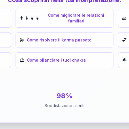
Come migliorare le relazioni
👨‍👩‍👧‍👦
⚖️
familiari
💫
💕
Come risolvere il karma passato
🔮
🌟
Come bilanciare i tuoi chakra
98%
Soddisfazione clienti