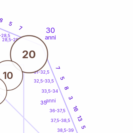
8
5
7
30
-28,5
anni
28,5-29
20
7
31-32,5
10
5
32,5-33,5
8
33,5-34
3
anni
35
16
36-37,5
13
37,5-38,5
5
38,5-39