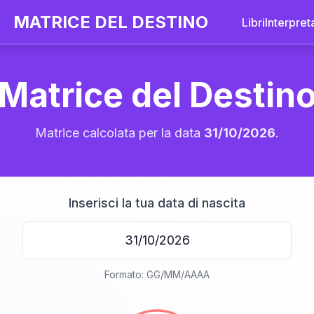
MATRICE DEL DESTINO
Libri
Interpret
Matrice del Destin
Matrice calcolata per la data
31/10/2026
.
Inserisci la tua data di nascita
20
Formato: GG/MM/AAAA
anni