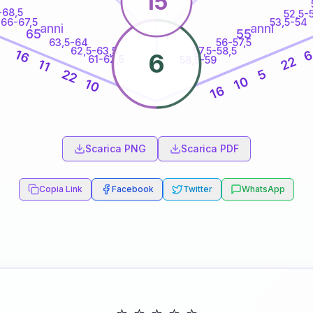
15
-68,5
52,5-
66-67,5
53,5-54
anni
anni
65
55
63,5-64
56-57,5
6
62,5-63,5
57,5-58,5
16
6
61-62,5
22
58,5-59
11
5
22
10
10
16
60
anni
Scarica PNG
Scarica PDF
Copia Link
Facebook
Twitter
WhatsApp