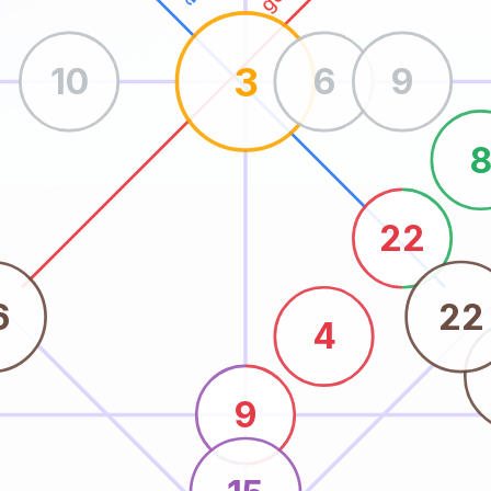
3
10
6
9
22
6
22
4
9