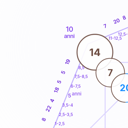
8
20
7
10
12,5-
anni
11-12,5
14
19
8,5-9
7
5
7,5-8,5
5
2
6-7,5
18
anni
5
4
3,5-4
22
2,5-3,5
8
1-2,5