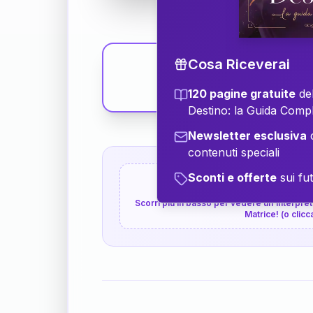
Cosa Riceverai
120 pagine gratuite
del
Destino: la Guida Comp
Newsletter esclusiva
c
contenuti speciali
Sconti e offerte
sui fut
👇
P.S. Interpretazione p
Scorri più in basso per vedere un'interpreta
Matrice! (o clicc