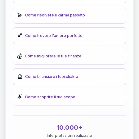
💫
Come risolvere il karma passato
💕
Come trovare l'amore perfetto
💰
Come migliorare le tue finanze
🔮
Come bilanciare i tuoi chakra
🌟
Come scoprire il tuo scopo
10.000+
Interpretazioni realizzate