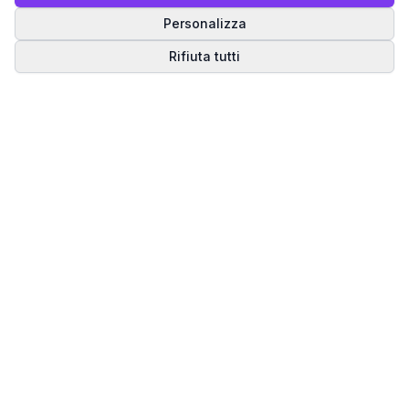
Personalizza
Rifiuta tutti
Matrice del Destino
Scopri il tuo percorso spirituale attraverso la