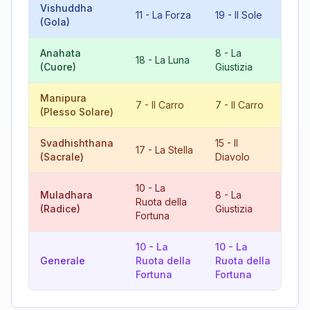
Vishuddha
3
-
11
-
La Forza
19
-
Il Sole
(Gola)
L'I
Anahata
8
-
La
8
18
-
La Luna
(Cuore)
Giustizia
Giu
Manipura
14
7
-
Il Carro
7
-
Il Carro
(Plesso Solare)
Te
Svadhishthana
15
-
Il
17
-
La Stella
5
(Sacrale)
Diavolo
10
-
La
Muladhara
8
-
La
Ruota della
18
(Radice)
Giustizia
Fortuna
10
-
La
10
-
La
Generale
Ruota della
Ruota della
11
Fortuna
Fortuna