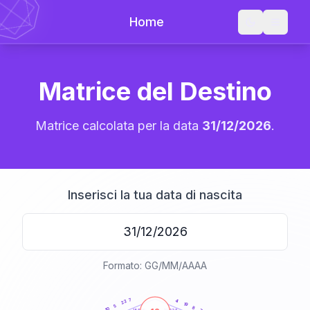
Home
Matrice del Destino
Matrice calcolata per la data
31/12/2026
.
Inserisci la tua data di nascita
Formato: GG/MM/AAAA
20
anni
7
4
22
19
5
8
10
21-22,5