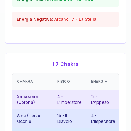
Energia Negativa:
Arcano
17
-
La Stella
I 7 Chakra
EM
CHAKRA
FISICO
ENERGIA
(R
Sahasrara
4
-
12
-
16
(Corona)
L'Imperatore
L'Appeso
Ajna (Terzo
15
-
Il
4
-
19
Occhio)
Diavolo
L'Imperatore