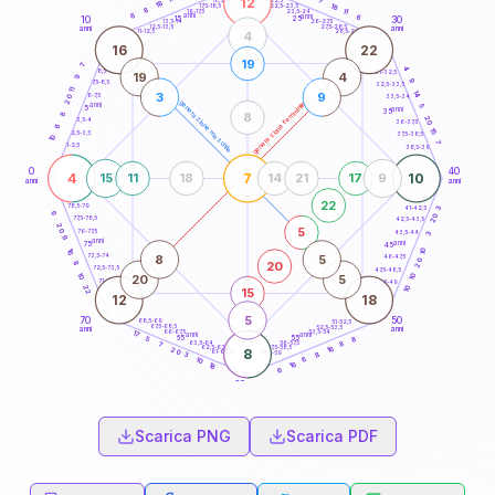
12
7
18,5-19
18
18
22,5-23,5
17,5-18,5
8
11
16-17,5
23,5-24
6
anni
anni
6
15
10
30
25
26-27,5
13,5-14
12,5-13,5
27,5-28,5
anni
anni
11-12,5
28,5-29
4
16
22
19
7
4
8,5-9
31-32,5
19
4
9
9
7,5-8,5
32,5-33,5
11
14
3
9
6-7,5
20
33,5-34
generazione maschile
generazione femminile
anni
5
5
anni
35
8
8
20
3,5-4
36-37,5
6
15
2,5-3,5
37,5-38,5
10
7
1-2,5
38,5-39
0
40
4
7
10
15
11
18
14
21
17
9
anni
anni
22
78,5-79
41-42,5
3
6
20
77,5-78,5
42,5-43,5
20
5
76-77,5
43,5-44
3
9
anni
anni
75
45
10
16
8
5
73,5-74
46-47,5
20
20
8
72,5-73,5
47,5-48,5
10
10
20
5
71-72,5
48,5-49
22
10
15
12
18
5
70
50
68,5-69
51-52,5
67,5-68,5
52,5-53,5
anni
anni
66-67,5
53,5-54
17
anni
anni
65
55
8
5
63,5-64
56-57,5
8
7
62,5-63,5
57,5-58,5
16
20
8
61-62,5
58,5-59
8
3
6
10
16
18
6
60
anni
Scarica PNG
Scarica PDF