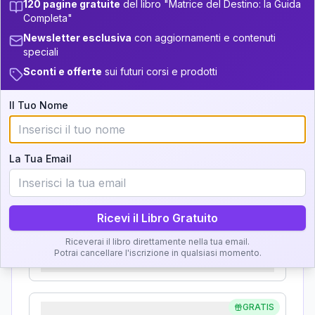
+
3
18
13.5-14
120 pagine gratuite
del libro "Matrice del Destino: la Guida
Analisi, Significato e
Completa"
34-36
+
6
10
14-16
Newsletter esclusiva
con aggiornamenti e contenuti
Interpretazione
speciali
36-37.5
5
16-17.5
Sconti e offerte
sui futuri corsi e prodotti
Clicca su ogni zona per leggere la definizione e
22
37.5-38.5
17.5-18.5
l'interpretazione!
Il Tuo Nome
+
5
7
18.5-19
38.5-39
GRATIS
Zona del Ritratto
La Tua Email
Importanza:
Ricevi il Libro Gratuito
Karma Genitore-Figlio
Riceverai il libro direttamente nella tua email.
Potrai cancellare l'iscrizione in qualsiasi momento.
Importanza:
GRATIS